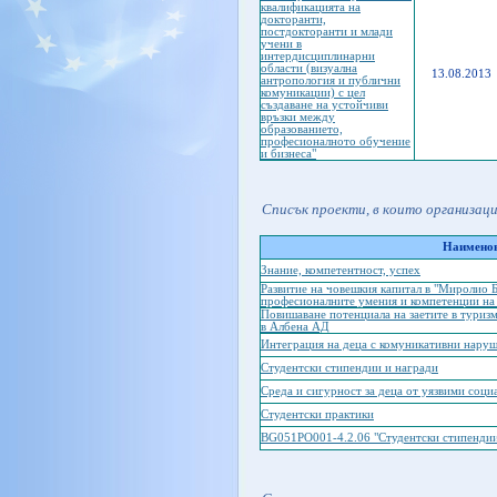
квалификацията на
докторанти,
постдокторанти и млади
учени в
интердисциплинарни
области (визуална
13.08.2013
антропология и публични
комуникации) с цел
създаване на устойчиви
връзки между
образованието,
професионалното обучение
и бизнеса"
Списък проекти, в които организац
Наименов
Знание, компетентност, успех
Развитие на човешкия капитал в "Миролио 
професионалните умения и компетенции на 
Повишаване потенциала на заетите в туриз
в Албена АД
Интеграция на деца с комуникативни нару
Студентски стипендии и награди
Среда и сигурност за деца от уязвими соци
Студентски практики
BG051PO001-4.2.06 "Студентски стипендии