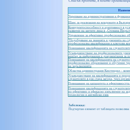
Списък проекти, в които организац
Наимено
Укрепване на административния и функцио
Шанс за реализация на младежите в Българ
Конкурентоспособност и адаптивност в усл
развитие на заетите лица в „Стомана Индъ
Управление за ефективно професионално о
"Подобряване на знанията и уменията на с
професионална квалификация и ключови ко
Повишаване квалификацията на служители
Усъвършенстване на професионалните умен
център за информация и документация за п
Повишаване на квалификацията на служител
професионално образование и обучение чре
на задълженията
Областна администрация Кюстендил – компе
Усъвършестване на квалификацията и прид
служителите в рзи стара загора, чрез орга
Повишаване на капацитета и ефективността
Повишаване квалификацията на служителите
по-ефективно и ефикасно изпълнение на з
технологии и английски език
Забележка:
Подчертан елемент от таблицата позволява 