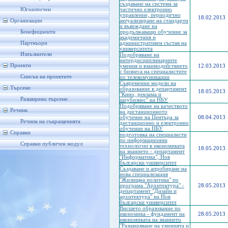
създаване на система за
Югоизточен
частично електронно
управление, периодично
18.02.2013
Организации
актуализиране на стандарти
и въвеждане на
Бенефициенти
продължаващо обучение за
академичния и
Партньори
административен състав на
университета
Изпълнители
Подобряване на
интердисциплинарните
Проекти
умения и взаимодействието
12.03.2013
с бизнеса на специалистите
Списък на проектите
по телекомуникации
Съвременни модели на
Търсене
образование в департамент
18.05.2013
"Кино, реклама и
Разширено търсене
шоубизнес" на НБУ
Подобряване на качеството
Речник
на дистанционното
обучение на Центъра за
08.04.2013
Речник на съкращенията
дистанционно и електронно
обучение на НБУ
Справки
подготовка на специалисти
по информационни
Справки публичен модул
технологии в икономиката
18.05.2013
на знанието - департамент
"Информатика", Нов
български университет
Създаване и апробиране на
нова специализация
"Жилищна политика" по
програма "Архитектура" -
28.05.2013
департамент "Дизайн и
архитектура" на Нов
български университет
Висшето образование по
икономика - фундамент на
28.05.2013
икономиката на знанието
"Разширяване на уменията и