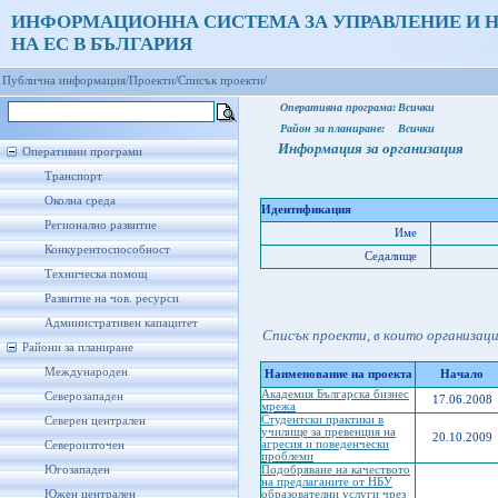
ИНФОРМАЦИОННА СИСТЕМА ЗА УПРАВЛЕНИЕ И 
НА ЕС В БЪЛГАРИЯ
Публична информация/
Проекти/
Списък проекти/
Оперативна програма:
Всички
Район за планиране:
Всички
Информация за организация
Оперативни програми
Транспорт
Околна среда
Идентификация
Регионално развитие
Име
Конкурентоспособност
Седалище
Техническа помощ
Развитие на чов. ресурси
Административен капацитет
Списък проекти, в които организац
Райони за планиране
Международен
Наименование на проекта
Начало
Академия Българска бизнес
Северозападен
17.06.2008
мрежа
Студентски практики в
Северен централен
училище за превенция на
20.10.2009
агресия и поведенчески
Североизточен
проблеми
Югозападен
Подобряване на качеството
на предлаганите от НБУ
Южен централен
образователни услуги чрез