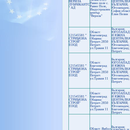
ВЕРИЛА
ЦЕНТРАЛН
Равно поле с.
ЛУБРИКАНТС
БЪЛГАРИЯ;
Равно Поле,
" АД
Югозападен;
Индустриален
София област
център
Елин Пелин
"Верила"
България;
Област:
ЮГОЗАПАД
121545581 ''
Благоевград
И ЮЖНА
СТРИМОНА
Oбщина:
ЦЕНТРАЛН
СТРОЙ''
Петрич 2850
БЪЛГАРИЯ;
ЕООД
Петрич
Югозападен;
ул.Тракия 11
Благоевград;
Петрич
България;
Област:
ЮГОЗАПАД
121545581 ''
Благоевград
И ЮЖНА
СТРИМОНА
Oбщина:
ЦЕНТРАЛН
СТРОЙ''
Петрич 2850
БЪЛГАРИЯ;
ЕООД
Петрич
Югозападен;
ул.Тракия 11
Благоевград;
Петрич
България;
Област:
ЮГОЗАПАД
121545581 ''
Благоевград
И ЮЖНА
СТРИМОНА
Oбщина:
ЦЕНТРАЛН
СТРОЙ''
Петрич 2850
БЪЛГАРИЯ;
ЕООД
Петрич
Югозападен;
ул.Тракия 11
Благоевград;
Петрич
България;
Област: Ямбол