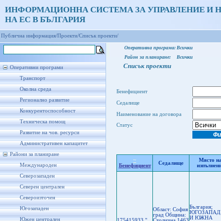
ИНФОРМАЦИОННА СИСТЕМА ЗА УПРАВЛЕНИЕ И 
НА ЕС В БЪЛГАРИЯ
Публична информация/
Проекти/
Списък проекти/
Оперативна програма:
Всички
Район за планиране:
Всички
Списък проекти
Оперативни програми
Транспорт
Околна среда
Бенефициент
Регионално развитие
Седалище
Конкурентоспособност
Наименование на договора
Техническа помощ
Статус
Развитие на чов. ресурси
Административен капацитет
Райони за планиране
~
Място н
Седалище
Международен
Бенефициент
изпълнен
Северозападен
Северен централен
Североизточен
България;
Югозападен
Област: София
ЮГОЗАПАД
град Oбщина:
И ЮЖНА
Южен централен
175415933 "
Столична 1463