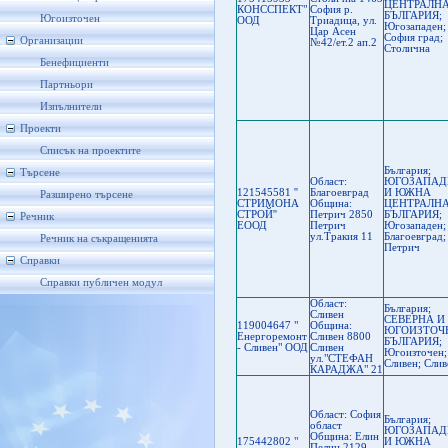
ЦЕНТРАЛН
КОНССПЕКТ"
София р.
БЪЛГАРИЯ;
Югоизточен
ООД
Триадица, ул.
Югозападен;
Цар Асен
София град;
Организации
№42/ет.2 ап.2
Столична
Бенефициенти
Партньори
Изпълнители
Проекти
Списък на проектите
България;
Търсене
Област:
ЮГОЗАПАД
121545581 ''
Благоевград
И ЮЖНА
Разширено търсене
СТРИМОНА
Oбщина:
ЦЕНТРАЛН
СТРОЙ''
Петрич 2850
БЪЛГАРИЯ;
Речник
ЕООД
Петрич
Югозападен;
ул.Тракия 11
Благоевград;
Речник на съкращенията
Петрич
Справки
Справки публичен модул
Област:
България;
Сливен
СЕВЕРНА И
119004647 "
Oбщина:
ЮГОИЗТОЧ
Енергоремонт
Сливен 8800
БЪЛГАРИЯ;
- Сливен" ООД
Сливен
Югоизточен;
ул."СТЕФАН
Сливен; Слив
КАРАДЖА" 21
Област: София
България;
област
ЮГОЗАПАД
Oбщина: Елин
175442802 "
И ЮЖНА
Пелин 2129