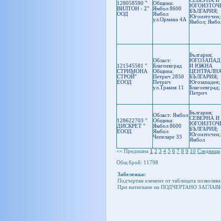
СЕВЕРНА И
128058590 "
Oбщина:
ЮГОИЗТОЧ
ВИЛТОН - 2"
Ямбол 8600
БЪЛГАРИЯ;
ООД
Ямбол
Югоизточен;
ул.Ормана 4А
Ямбол; Ямбо
България;
Област:
ЮГОЗАПАД
121545581 ''
Благоевград
И ЮЖНА
СТРИМОНА
Oбщина:
ЦЕНТРАЛН
СТРОЙ''
Петрич 2850
БЪЛГАРИЯ;
ЕООД
Петрич
Югозападен;
ул.Тракия 11
Благоевград;
Петрич
България;
Област: Ямбол
СЕВЕРНА И
128622703 "
Oбщина:
ЮГОИЗТОЧ
ДИСКРЕТ "
Ямбол 8600
БЪЛГАРИЯ;
ЕООД
Ямбол
Югоизточен;
Чепеларе 33
Ямбол
<<
Предишна
1
2
3
4
5
6
7
8
9
10
Следваща
Общ брой: 11798
Забележка:
Подчертан елемент от таблицата позволява
При натискане на ПОДЧЕРТАНО ЗАГЛАВИЕ н