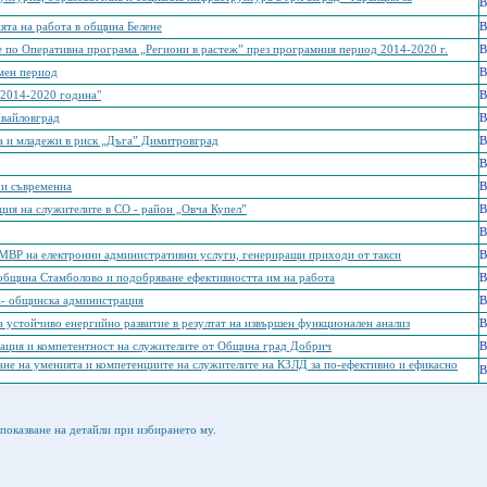
B
ята на работа в община Белене
B
ие по Оперативна програма „Региони в растеж” през програмния период 2014-2020 г.
B
мен период
B
 2014-2020 година"
B
Ивайловград
B
ца и младежи в риск „Дъга” Димитровград
B
B
 и съвременна
B
ия на служителите в СО - район „Овча Купел”
B
B
 МВР на електронни административни услуги, генериращи приходи от такси
B
община Стамболово и подобряване ефективността им на работа
B
а- общинска администрация
B
а устойчиво енергийно развитие в резултат на извършен функционален анализ
B
ация и компетентност на служителите от Община град Добрич
B
не на уменията и компетенциите на служителите на КЗЛД за по-ефективно и ефикасно
B
показване на детайли при избирането му.