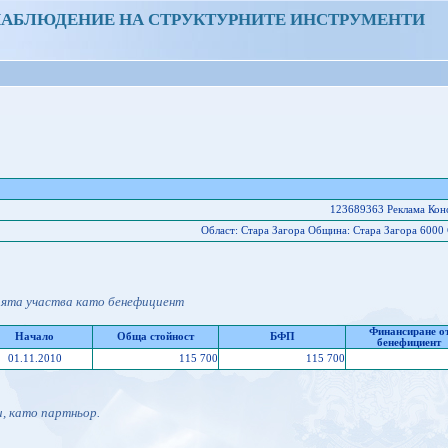
НАБЛЮДЕНИЕ НА СТРУКТУРНИТЕ ИНСТРУМЕНТИ
123689363 Реклама Ко
Област: Стара Загора Oбщина: Стара Загора 6000 
ията участва като бенефициент
Финансиране о
Начало
Обща стойност
БФП
бенефициент
01.11.2010
115 700
115 700
и, като партньор.