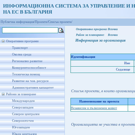
ИНФОРМАЦИОННА СИСТЕМА ЗА УПРАВЛЕНИЕ И 
НА ЕС В БЪЛГАРИЯ
Публична информация/
Проекти/
Списък проекти/
Оперативна програма:
Всички
Район за планиране:
Всички
Информация за организация
Оперативни програми
Транспорт
Околна среда
Идентификация
Регионално развитие
Име
Конкурентоспособност
Седалище
Техническа помощ
Развитие на чов. ресурси
Административен капацитет
Списък проекти, в които организац
Райони за планиране
Международен
Наименование на проекта
Северозападен
Независим и пълноценен живот
Северен централен
Североизточен
Организацията не участва в проект
Югозападен
Южен централен