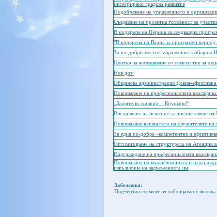
интегрирано градско развитие
Подобряване на управлението и организаци
Създаване на проектна готовност за участ
В подкрепа на Перник за следващия програ
"В подкрепа на Варна за програмен период
За по-добро местно управление в община 
Център за настаняване от семеен тип за де
Нов дом
Общинска администрация Девня-ефективна
Повишаване на професионалната квалификац
„Защитено жилище – Крушари“
Внедряване на решение за предоставяне от
Повишаване капацитета на служителите на 
За една по-добра –компетентна и ефективн
Оптимизиране на структурата на Агенция з
Надграждане на професионалната квалифик
Повишаване на квалификацията и надгражда
изпълнение на задълженията им
Забележка:
Подчертан елемент от таблицата позволява 