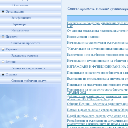
Югоизточен
Списък проекти, в които организац
Организации
Бенефициенти
Постигане на по-добро управление чрез по
Партньори
СЗР
Изпълнители
От широка гражданска подкрепа към устойч
Проекти
Информирани и здрави
Изграждане на укрепителни съоръжения на 
Списък на проектите
"Насърчаване на интернационализацията на
Търсене
Качествено и екосъобразно производство н
Разширено търсене
Изграждане и функциониране на областен 
Речник
ИЗГРАЖДАНЕ И ФУНКЦИОНИРАНЕ НА 
Речник на съкращенията
Повишаване конкурентоспособността и раз
Справки
Въвеждане на специализирана система за у
Справки публичен модул
Покриване на международно признати ста
Повишаване на конкурентоспособността чр
ТРАВЪЛ ООД
Дейности по устойчиво управление на резе
обхват на РИОСВ - Стара Загора
Община Перник – ефективна администрация
Помощ в дома за лица с увреждания в Общ
Подай ми ръка сега, защото утре може да е
Разработване и въвеждане на актуализиран
съответствие с изискванията на пазара на тр
Изграждане на съвременна градска среда, к