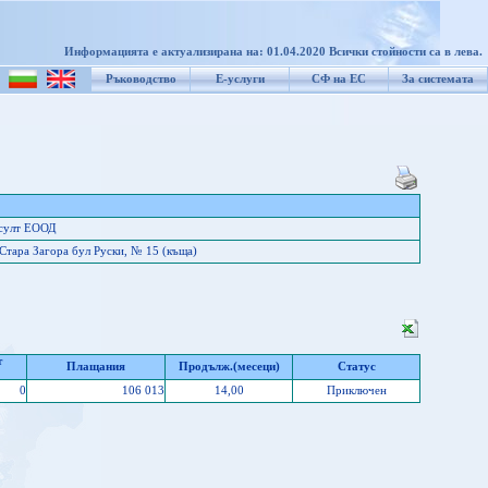
Информацията е актуализирана на: 01.04.2020 Всички стойности са в лева.
Ръководство
Е-услуги
СФ на ЕС
За системата
нсулт ЕООД
Стара Загора бул Руски, № 15 (къща)
т
Плащания
Продълж.(месеци)
Статус
0
106 013
14,00
Приключен