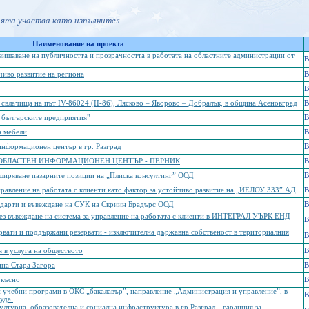
ията участва като изпълнител
Наименование на проекта
вишаване на публичността и прозрачността в работата на областните администрации от
B
иво развитие на региона
B
B
свлачища на път IV-86024 (II-86), Лясково – Яворово – Добралък, в община Асеновград
B
 българските предприятия"
B
а мебели
B
информационен център в гр. Разград
B
ОБЛАСТЕН ИНФОРМАЦИОНЕН ЦЕНТЪР - ПЕРНИК
B
ширяване пазарните позиции на „Плиска консултинг” ООД
B
правление на работата с клиенти като фактор за устойчиво развитие на „ЙЕЛОУ 333” АД
B
ндарти и въвеждане на СУК на Скриин Брадърс ООД
B
ез въвеждане на система за управление на работата с клиенти в ИНТЕГРАЛ УЪРК ЕНД
B
рвати и поддържани резервати - изключителна държавна собственост в териториалния
B
 в услуга на обществото
B
ина Стара Загора
B
 късно
B
и учебни програми в ОКС „бакалавър”, направление „Администрация и управление”, в
B
уда.
ултурна, образователна и социална инфраструктура в гр.Разград - гаранция за