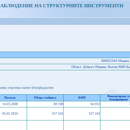
НАБЛЮДЕНИЕ НА СТРУКТУРНИТЕ ИНСТРУМЕНТИ
000852544 Община 
Област: Добрич Oбщина: Балчик 9600 Бал
ията участва като бенефициент
Финансиране о
Начало
Обща стойност
БФП
бенефициент
14.05.2008
69 108
64 053
05.02.2010
557 242
557 242