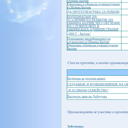
Община Балчик
Ефективна и ефикасна администрация
в Община Балчик
ДА ПРОТЕГНЕМ РЪКА ЗА ПОМОЩ
ПОДПОМАГАНЕ НА
УСТОЙЧИВОТО РАЗВИТИЕ НА
ОБЩИНА БАЛЧИК ЧРЕЗ ОБУЧЕНИЕ
НА СЛУЖИТЕЛИТЕ В
ОБЩИНСКАТА АДМИНИСТРАЦИЯ
„ЦНСТ - Балчик“
Повишаване квалификацията на
служителите в Община Балчик
Ефективна общинска администрация
Балчик
Списък проекти, в които организац
Подкрепа за достоен живот
СЪЗДАВАНЕ И ФУНКЦИОНИРАНЕ НА О
„И АЗ ИМАМ СЕМЕЙСТВО”
Пъстрото лице на Добруджа
Организацията не участва в проекти
Забележка: