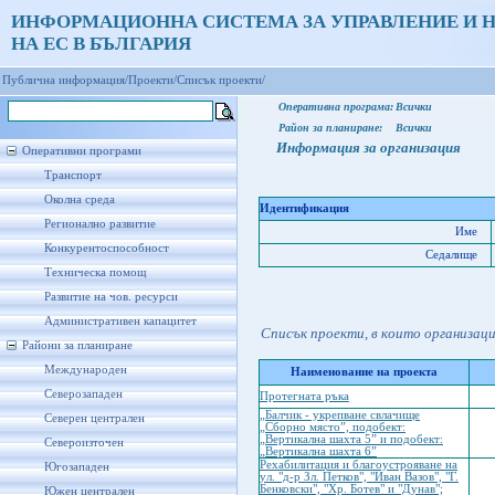
ИНФОРМАЦИОННА СИСТЕМА ЗА УПРАВЛЕНИЕ И 
НА ЕС В БЪЛГАРИЯ
Публична информация/
Проекти/
Списък проекти/
Оперативна програма:
Всички
Район за планиране:
Всички
Информация за организация
Оперативни програми
Транспорт
Околна среда
Идентификация
Регионално развитие
Име
Конкурентоспособност
Седалище
Техническа помощ
Развитие на чов. ресурси
Административен капацитет
Списък проекти, в които организац
Райони за планиране
Международен
Наименование на проекта
Северозападен
Протегната ръка
„Балчик - укрепване свлачище
Северен централен
„Сборно място”, подобект:
„Вертикална шахта 5” и подобект:
Североизточен
„Вертикална шахта 6”
Рехабилитация и благоустрояване на
Югозападен
ул. "д-р Зл. Петков", "Иван Вазов", "Г.
Бенковски", "Хр. Ботев" и "Дунав";
Южен централен