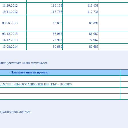
11.10.2012
118 139
118 139
19.11.2012
117 736
117 736
03.06.2013
85 896
85 896
03.12.2013
86 082
86 082
16.12.2013
72 962
72 962
13.08.2014
80 689
80 689
ията участва като партньор
Наименование на проекта
БЛАСТЕН ИНФОРМАЦИОНЕН ЦЕНТЪР – ДОБРИЧ
, като изпълнител.