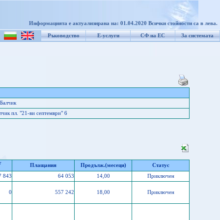
Информацията е актуализирана на: 01.04.2020 Всички стойности са в лева.
Ръководство
Е-услуги
СФ на ЕС
За системата
Балчик
чик пл. "21-ви септември" 6
т
Плащания
Продълж.(месеци)
Статус
7 843
64 053
14,00
Приключен
0
557 242
18,00
Приключен