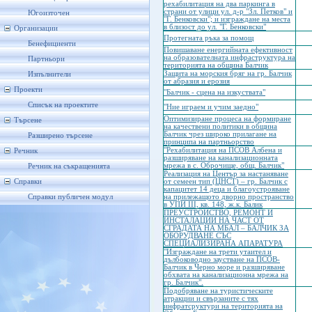
рехабилитация на два паркинга в
страни от улици ул. д-р "Зл. Петков" и
Югоизточен
"Г. Бенковски"; и изграждане на места
в близост до ул. "Г. Бенковски"
Организации
Протегната ръка за помощ
Бенефициенти
Повишаване енергийната ефективност
на образователната инфраструктура на
Партньори
територията на община Балчик
Защита на морския бряг на гр. Балчик
Изпълнители
от абразия и ерозия
Проекти
"Балчик - сцена на изкуствата"
Списък на проектите
"Ние играем и учим заедно"
Оптимизиране процеса на формиране
Търсене
на качествени политики в община
Балчик чрез широко прилагане на
Разширено търсене
принципа на партньорство
"Рехабилитация на ПСОВ Албена и
Речник
разширяване на канализационната
мрежа в с. Оброчище, общ. Балчик"
Речник на съкращенията
Реализация на Център за настаняване
Справки
от семеен тип (ЦНСТ) – гр. Балчик с
капацитет 14 деца и благоустрояване
Справки публичен модул
на прилежащото дворно пространство
в УПИ III, кв. 148, ж.к. Балик
ПРЕУСТРОЙСТВО, РЕМОНТ И
ИНСТАЛАЦИИ НА ЧАСТ ОТ
СГРАДАТА НА МБАЛ – БАЛЧИК ЗА
ОБОРУДВАНЕ СЪС
СПЕЦИАЛИЗИРАНА АПАРАТУРА
"Изграждане на трети утаител и
дълбоководно заустване на ПСОВ-
Балчик в Черно море и разширяване
обхвата на канализационна мрежа на
гр. Балчик".
Подобряване на туристическите
атракции и свързаните с тях
инфратсруктури на територията на