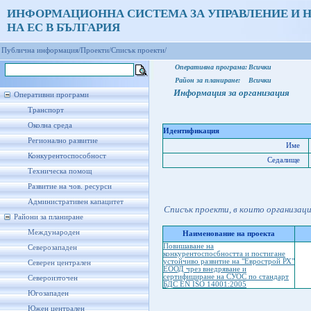
ИНФОРМАЦИОННА СИСТЕМА ЗА УПРАВЛЕНИЕ И 
НА ЕС В БЪЛГАРИЯ
Публична информация/
Проекти/
Списък проекти/
Оперативна програма:
Всички
Район за планиране:
Всички
Информация за организация
Оперативни програми
Транспорт
Околна среда
Идентификация
Регионално развитие
Име
Конкурентоспособност
Седалище
Техническа помощ
Развитие на чов. ресурси
Административен капацитет
Списък проекти, в които организац
Райони за планиране
Международен
Наименование на проекта
Повишаване на
Северозападен
конкурентоспосбността и постигане
устойчиво развитие на "Еврострой РХ"
Северен централен
ЕООД чрез внедряване и
сертифициране на СУОС по стандарт
Североизточен
БДС EN ISO 14001:2005
Югозападен
Южен централен