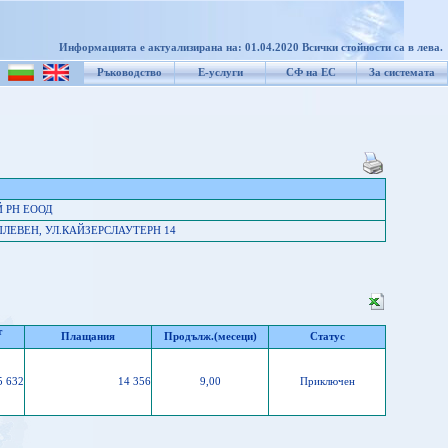
Информацията е актуализирана на: 01.04.2020 Всички стойности са в лева.
Ръководство
Е-услуги
СФ на ЕС
За системата
Й РН ЕООД
ГР.ПЛЕВЕН, УЛ.КАЙЗЕРСЛАУТЕРН 14
т
Плащания
Продълж.(месеци)
Статус
5 632
14 356
9,00
Приключен