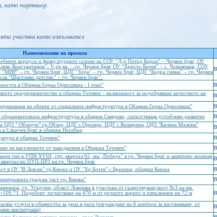
и, като партньор.
ията участва като изпълнител
Наименование на проекта
чебните корпуси и физкултурните салони на СОУ “Д-р Петър Берон” – Червен бряг, ОУ
еко Константинов”- V-ти кв. – гр. Червен бряг ОУ “Христо Ботев” – с. Чомаковци, СОУ
B
“МИР” – гр. Червен бряг, ЦДГ “Зора” – гр. Червен бряг, ЦДГ “Бодра смяна” – гр. Червен
сла “Щастливо детство” – гр. Червен бряг”.
рността в Община Горна Оряховица - І етап”
B
алното предприемачество в община Тетевен – възможност за подобряване качеството на
B
дернизация на обекти от социалната инфраструктура в Община Горна Оряховица”
B
 образователната инфраструктура в община Смядово, съпътстваща устойчиво развитие
B
а ОДЗ " Обзорче" гр.Обзор, ЦДГ с.Оризаре, ЦДГ с.Кошарица, ОДЗ "Калина Малина"
B
к.к Слънчев бряг в община Несебър
уктура в община Тетевен”
B
ане на населението от наводнения в Община Тетевен"
B
меен тип в УПИ ХVІІІ, стр. квартал 62, жк „Победа” в гр. Червен бряг и защитено жилище
B
и квартал по ПУП-ПРЗ на гр. Червен бряг
ост в ОУ "В.Левски" гр.Кнежа и ОУ "Хр.Ботев" с.Бреница, община Кнежа
B
централната градска част гр. Кнежа"
B
аменица, гр. Угърчин, област Ловешка в участъка от съществуващ мост №3 на км.
+109.71. Подобект: почистване на 470 м от речното корито и изпълнение на 72 м
B
ални услуги в общността за деца в риск (изграждане на 6 центъра за настаняване, от
B
ирани институции)