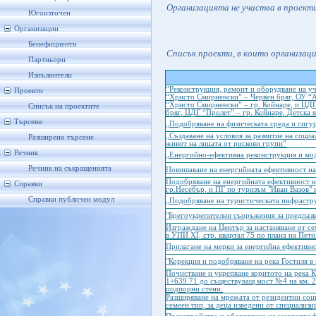
Организацията не участва в проект
Югоизточен
Организации
Бенефициенти
Списък проекти, в които организац
Партньори
Изпълнители
“Реконструкция, ремонт и оборудване на у
Проекти
“Христо Смирненски” – Червен бряг, ОУ “Ал
“Христо Смирненски” – гр. Койнаре, и ЦДГ 
Списък на проектите
бряг, ЦДГ “Пролет” – гр. Койнаре, Детска я
Търсене
„Подобряване на физическата среда и сигу
„Създаване на условия за развитие на соци
Разширено търсене
живот на лицата от рискови групи”
Речник
„Енергийно-ефективна реконструкция и мо
Речник на съкращенията
Повишаване на енергийната ефективност на
Подобряване на енергийната ефективност н
Справки
гр.Несебър, и ПГ по туризъм "Иван Вазов" 
Справки публичен модул
„Подобряване на туристическата инфрастр
"Брегоукрепителни съоръжения за предпазв
Изграждане на Център за настаняване от се
в УПИ ХІ, стр. квартал 75 по плана на Пет
Прилагане на мерки за енергийна ефективн
"Корекция и подобряване на река Гостиля в 
Почистване и укрепване коритото на река К
1+639.71 до съществуващ мост №4 на км. 2
подпорни стени.
Разширяване на мрежата от резидентни соци
семеен тип, за деца изведени от специализ