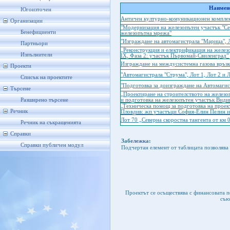
Наимено
Югоизточен
Античен културно-комуникационен комплек
Организации
"Модернизация на железопътен участък "Се
Бенефициенти
железопътна мрежа"
"Изграждане на автомагистрала "Марица", Л
Партньори
„Реконструкция и електрификация на желез
Изпълнители
IX, Фаза 2: участък Първомай-Свиленград”
Изграждане на междусистемна газова връз
Проекти
"Автомагистрала "Струма", Лот 1, Лот 2 и 
Списък на проектите
"Подготовка за доизграждане на Автомагис
Търсене
„Проектиране на строителството на железо
Разширено търсене
и подготовка на железопътeн участък Вид
„Техническа помощ за подготовка на проек
Речник
Пловдив: жп участъци София-Елин Пелин и
Лот 70 „Северна скоростна тангента от км
Речник на съкращенията
Справки
Забележка:
Справки публичен модул
Подчертан елемент от таблицата позволява 
Проектът се осъществява с финансовата 
съю