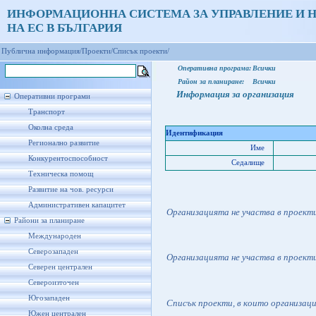
ИНФОРМАЦИОННА СИСТЕМА ЗА УПРАВЛЕНИЕ И 
НА ЕС В БЪЛГАРИЯ
Публична информация/
Проекти/
Списък проекти/
Оперативна програма:
Всички
Район за планиране:
Всички
Информация за организация
Оперативни програми
Транспорт
Околна среда
Идентификация
Регионално развитие
Име
Конкурентоспособност
Седалище
Техническа помощ
Развитие на чов. ресурси
Административен капацитет
Организацията не участва в проект
Райони за планиране
Международен
Северозападен
Организацията не участва в проект
Северен централен
Североизточен
Югозападен
Списък проекти, в които организац
Южен централен