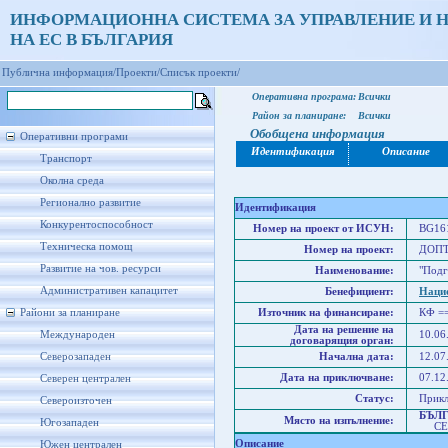
ИНФОРМАЦИОННА СИСТЕМА ЗА УПРАВЛЕНИЕ И 
НА ЕС В БЪЛГАРИЯ
Публична информация/
Проекти/
Списък проекти/
Оперативна програма:
Всички
Район за планиране:
Всички
Обобщена информация
Оперативни програми
Идентификация
Описание
Транспорт
Околна среда
Регионално развитие
Идентификация
Конкурентоспособност
Номер на проект от ИСУН:
BG161
Техническа помощ
Номер на проект:
ДОПТ-
Развитие на чов. ресурси
Наименование:
"Подг
Административен капацитет
Бенефициент:
Нацио
Райони за планиране
Източник на финансиране:
КФ =
Дата на решение на
Международен
10.06
договарящия орган:
Северозападен
Начална дата:
12.07
Дата на приключване:
07.12
Северен централен
Статус:
Прик
Североизточен
БЪЛ
Място на изпълнение:
Югозападен
СЕВ
Описание
Южен централен