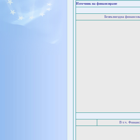
Източник на финансиране
Безвъзмездна финансо
В т.ч. Финан