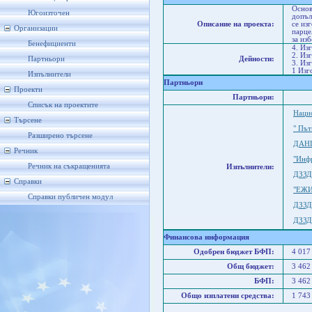
Основ
Югоизточен
допъл
Описание на проекта:
се из
Организации
парце
за из
Бенефициенти
4. Из
2. Из
Партньори
Дейности:
3. Из
1 Изг
Изпълнители
Партньори
Проекти
Партньори:
Списък на проектите
Наци
Търсене
" Пъ
Разширено търсене
ДАН
Речник
"Инф
Речник на съкращенията
Изпълнители:
ДЗЗД
Справки
"ЕЖИ
Справки публичен модул
ДЗЗ
ДЗЗД 
Финансова информация
Одобрен бюджет БФП:
4 017
Общ бюджет:
3 462
БФП:
3 462
Общо изплатени средства:
1 743