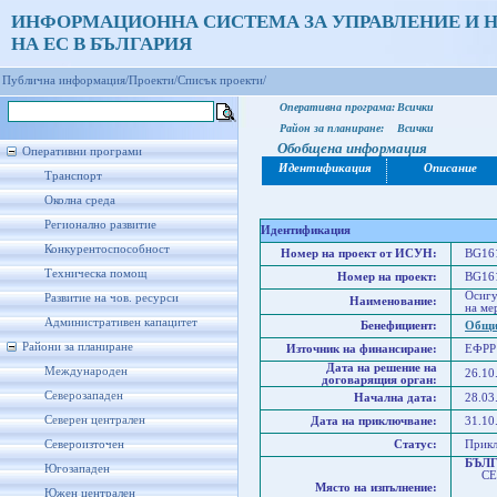
ИНФОРМАЦИОННА СИСТЕМА ЗА УПРАВЛЕНИЕ И 
НА ЕС В БЪЛГАРИЯ
Публична информация/
Проекти/
Списък проекти/
Оперативна програма:
Всички
Район за планиране:
Всички
Обобщена информация
Оперативни програми
Идентификация
Описание
Транспорт
Околна среда
Регионално развитие
Идентификация
Конкурентоспособност
Номер на проект от ИСУН:
BG161
Техническа помощ
Номер на проект:
BG161
Осигу
Развитие на чов. ресурси
Наименование:
на ме
Административен капацитет
Бенефициент:
Общи
Райони за планиране
Източник на финансиране:
ЕФРР
Дата на решение на
Международен
26.10
договарящия орган:
Северозападен
Начална дата:
28.03
Северен централен
Дата на приключване:
31.10
Североизточен
Статус:
Прик
БЪЛ
Югозападен
СЕВ
Място на изпълнение:
Юго
Южен централен