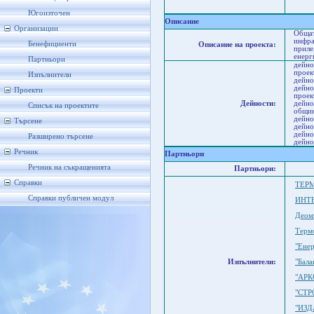
Ста
Ра
Югоизточен
Описание
Организации
Общат
инфра
Бенефициенти
Описание на проекта:
приле
енерг
Партньори
дейно
проек
Изпълнители
дейно
дейно
Проекти
проек
Дейности:
дейно
Списък на проектите
общин
дейно
Търсене
дейно
дейно
Разширено търсене
дейно
Речник
Партньори
Речник на съкращенията
Партньори:
Справки
ТЕР
Справки публичен модул
ИНТ
Деом
Терм
"Ене
Изпълнители:
"Бал
"АРК
"СТР
"ИЗ