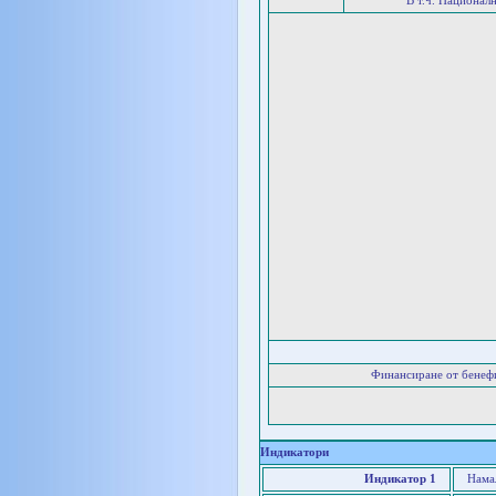
В т.ч. Национал
Финансиране от бенеф
Индикатори
Индикатор 1
Намал