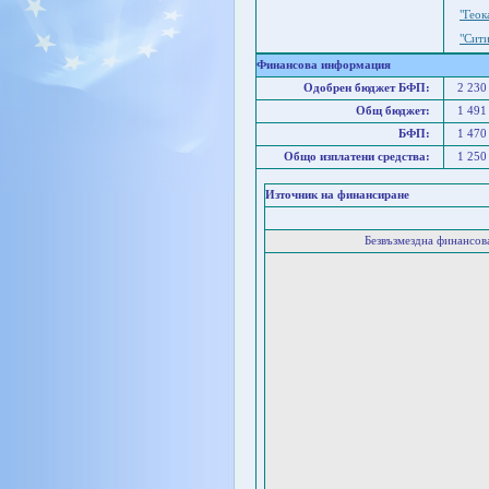
"Гео
"Сит
Финансова информация
Одобрен бюджет БФП:
2 230
Общ бюджет:
1 491
БФП:
1 470
Общо изплатени средства:
1 250
Източник на финансиране
Безвъзмездна финансо