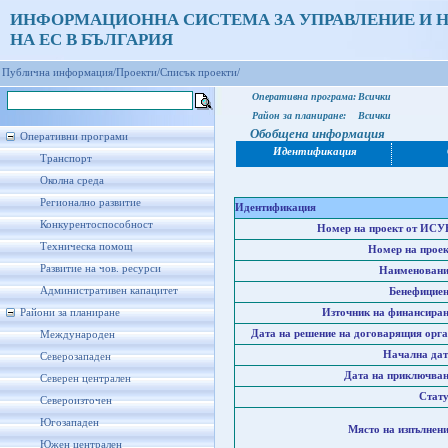
ИНФОРМАЦИОННА СИСТЕМА ЗА УПРАВЛЕНИЕ И 
НА ЕС В БЪЛГАРИЯ
Публична информация/
Проекти/
Списък проекти/
Оперативна програма:
Всички
Район за планиране:
Всички
Обобщена информация
Оперативни програми
Идентификация
Транспорт
Околна среда
Регионално развитие
Идентификация
Конкурентоспособност
Номер на проект от ИСУ
Техническа помощ
Номер на проек
Развитие на чов. ресурси
Наименовани
Административен капацитет
Бенефициен
Райони за планиране
Източник на финансиран
Дата на решение на договарящия орга
Международен
Начална дат
Северозападен
Дата на приключван
Северен централен
Стату
Североизточен
Югозападен
Място на изпълнени
Южен централен