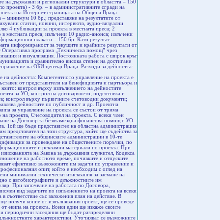
те на държавни и регионални структури в областта – 150
по проекта) - 3 бр. – в административните сгради на
роекта на Интернет страницата на Община Враца
а – минимум 10 бр.; представяне на резултатите от
икувани статии, новини, интервюта, аудио-визуални
ко 4 публикации за проекта в местната преса; 2
 в местната преса; излъчени 10 радио-анонса; излъчени
формационни плакати – 150 бр. Като резултат -
ната информираност за текущите и крайните резултати от
т Оперативна програма „Техническа помощ” чрез
никация и визуализация. Постоянната работа с широк кръг
муникацията и сравнително висока степен на достигане
 управление на ОБИ център Враца. Разходи за дейността:
е на дейността: Компетентното управление на проекта е
съставен от представители на бенефициента и партньора и
 които: контрол върху изпълнението на дейностите
ента за УО; контрол на договарянето; подготовка и
та; контрол върху първичните счетоводни документи;
равлява дейностите по публичност и др. Проектна
ипа за управление на проекта се състои от трима
 на проекта, Счетоводител на проекта. С всеки член
ане на Договор за безвъзмездна финансова помощ с УО
та. Той ще бъде представител на областна администрация
им представител на тази структура, който ще съдейства за
дставителите на общинските администрации в 10-те
ецификации за провеждане на обществените поръчки, по
нформационните и рекламни материали по проекта. При
 изискванията на Закона за държавния служител, Кодекса
отношение на работното време, почивките и отпуските
лняват ефективно възложените им задачи по управление и
професионалния опит, който е необходим с оглед на
тени минимални технически изисквания за заемане на
аедно с автобиографиите и длъжностните им
уляр. При започване на работата по Договора,
исмен вид задачите по изпълнението на проекта на всеки
а в съответствие със заложения план на действие. В
а ще получи копие от изпълнявания проект, ще се проведе
 от екипа на проекта. Всеки един ще изкаже своите
ри периодични заседания ще бъдат разпределяни
 длъжностните характеристики. Уточняват се възможните