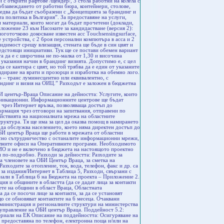
едоставяне на информация до местни/областни медии; Участие в проучвания на областно ниво (напр. социологически проучвания); Набиране на добри практики на областно ниво; Подготовка на база данни с консултанти на областно ниво. Извършва се текущо. Очаквани резултати: По-добра осведоменост относно структурните инструменти, както и осигуряването на информация за възможностите, които ЕС предоставя. Изградена и редовно осъвременявана „База данни”, в тясно сътрудничество с всички ОП. Предоставена информация за СКФ, НСРР и ОП на целевите групи; Предоставена информация на потенциалните бенефициенти за възможностите за кандидатстване по оперативните програми на място, по телефона и по електронна поща; Отговори на въпроси, включително препращане към други специализирани източници на информация на място, по телефона и по електронна поща; Предоставена информация до местни/областни медии; Брой участия в проучвания на областно ниво (напр. социологически проучвания); Събрани добри практики на областно ниво; База данни с консултанти на областно ниво. Отговорни лица: Екип за управление на ОБИ център Враца. Поддейност 5.4: Осигуряване на отговори на въпроси, включително препращане към други специализирани източници на информация (чрез УО и МЗ) Описание на поддейността: При постъпване на въпроси, на които служителите не могат да отговорят, те се изпращат до УО/МЗ, като там се спазват сроковете и процедурите, които УО имат за отговор на въпроси. При получаване на въпроси за други фондове и програми, извън СКФ, служителят насочва към адекватната регионална (ако има такава) структура или на национално ниво. При въпроси, свързани с необходимостта от експертна консултантска помощ служителите насочват към съответните лица. Извършва се текущо. Очаквани резултати: Брой пренасочени запитвания до УО/МЗ, като там се спазват сроковете и процедурите, които УО имат за отговор на въпроси. Брой пренасочени запитвания по въпроси за други фондове и програми, извън СКФ, към адекватната регионална (ако има такава) структура или на национално ниво. Брой запитвания, свързани с необходимостта от експертна консултантска помощ, пренасочени към съответните лица. Отговорни лица: Екип за управление на ОБИ център Враца. Поддейност 5.5: Организиране на информационни събития Описание на поддейността: Организиране на специални събития за популяризиране на НСРР и оперативните програми на съответната територия – семинари, посещения, лекции и др. – съобразени със специфичните нужди на областта. Предвижда се такива събития да бъдат организирани минимум 2 пъти годишно във всяка община в областта. Реактивно – отговаряне на запитвания. Очаквани резултати: Брой организирани събития, семинари, посещения. Лекции. Проведени 4 бр. семинари с целевата група в региона според потребностите й, с цел повишаване активността в подготовката и изпълнението на проекти по ОП. Проведени 60 бр. информационни събития по общини в област Враца. Повишаване степента на усвояване на наличните средства от СКФ. Отговорни лица: Екип за управление на ОБИ център Враца. Разходи за дейността: Предвидени са разходи, свързани с провеждане на информационните събития и са описани в Таблица 8 на Бюджета на проекта – Приложение 2. Поддейност 5.6: Организиране за информационни събития за проактивна работа с медиите на областно ниво (регионални и национални) Описание на поддейността: Създаване и поддържане на активно сътрудничество с националните и/или регионални медии. Предвижда се събитията за медиите се организират на веднъж на 2 месеца, като това може да се координира със заседанията на Областните съвети за развитие. Установяване и поддържане на сътрудничество с местни и национални медии. Включва се подготовка на списък с представителите на медии на регионално ниво. Текущо, като се организират събития с местните медии (информационни срещи, обучения, пресконференции) поне 6 пъти в годината. Ефективната комуникация с централните и регионални медии ще се осъществява чрез активен диалог с журналистите, отразяващи икон