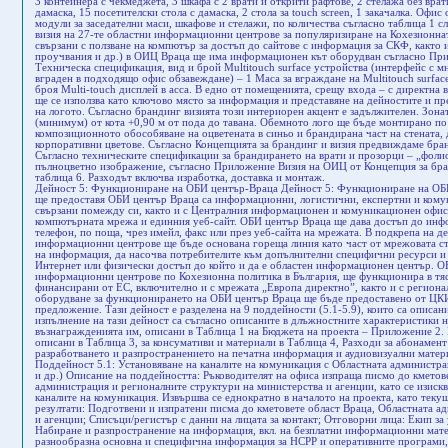
Дейност 5: Функциониране на ОБИ център-Враца Дейност 5: Функциониране на ОБИ център-Враца Описание на дейността: Услугите, които ще предоставя ОБИ център Враца са информационни, логистични, експертни и комуникационни. Информационните центрове ще бъдат свързани помежду си, както и с Централния информационен и комуникационен офис чрез Интернет връзка, позволяваща достъп до компютърната мрежа и единния уеб-сайт. ОБИ център Враца ще дава достъп до информация чрез отговори на запитвания, отправени по телефон, по поща, чрез имейл, факс или през уеб-сайта на мрежата. В подкрепа на действията на националната мрежа на областните информационни центрове ще бъде основана гореща линия като част от мрежовата структура. Тя ще има за цел да оказва помощ в намирането на информация, да насочва потребителите към допълнителни специфични ресурси и да обслужва населението, което няма директен достъп до Интернет или физически достъп до който и да е областен информационен център. ОБИ център Враца ще работи в мрежата от областни информационни центрове по Кохезионна политика в България, ще функционира в тясно сътрудничество с останалите информационни мрежи, финансирани от ЕС, включително и с мрежата „Европа директно”, както и с регионалните офиси на Оперативните програми. Необходимото оборудване за функционирането на ОБИ център Враца ще бъде предоставено от ЦКИО и не е включено в бюджета на настоящото проектно предложение. Тази дейност е разделена на 9 поддейности (5.1-5.9), които са описани по-подробно. Разходи за дейността: Разходите за изпълнение на тази дейност са съгласно описаните в длъжностните характеристики на членовете на ОБИ Център Враца, за сметка на възнагражденията им, описани в Таблица 1 на Бюджета на проекта – Приложение 2. Разходите за отопление, ток, вода, телефон, факс и др. са описани в Таблица 3, за консумативи и материали в Таблица 4, Разходи за абонамент за издания/Интернет в Таблица 5, Разходи, свързани с разработването и разпространението на печатна информация и аудиовизуални материали в Таблица 6 на Бюджета на проекта – Приложение 2. Поддейност 5.1: Установяване на каналите на комуникация с Областната администрация и общините в областта (да се дадат лица за контакти и др.) Описание на поддейността: Ръководителят на офиса изпраща писмо до кметовете на общини в област Враца, Областната администрация и регионалните структури на министерства и агенции, като се изисква да се посочи лице за контакти, за да се установят каналите на комуникация. Извършва се еднократно в началото на проекта, като текущо се обновяват контактите на 6 месеца. Очаквани резултати: Подготвени и изпратени писма до кметовете област Враца, Областната администрация и регионалните структури на министерства и агенции; Списъци/регистър с данни на лицата за контакт; Отговорни лица: Екип за управление на ОБИ център Враца. Поддейност 5.2: Набиране и разпространение на информация, вкл. на безплатни информационни материали на ЕК Описание на поддейността: Осигуряване на разнообразна основна и специфична информация за НСРР и оперативните програми, предоставяна по телефон, електронна поща и/или на място; Разпространение на информация и документи по открити процедури по ОП; Предоставяне на информация за добри практики – споделен опит и успешни проекти, включително на областно ниво; Разпространение на безплатни информационни материали, издавани от ЕК, други европейски институции, УО, произведени по проекти, съ-финансирани от СКФ; Разпространение на обща информация за политиките на ЕС и информация и информационни материали за съответната област; Извършва се непрекъснато, като при старта на проекта се захранва информацията от ЦИКО; Поддържа се комуникация с ЦИКО и УО на ОП, МЗ и регионалните структури на министерствата; Извършва се текущо. Очаквани резултати: Функциониращ алтернативен комуникационен канал, снабдяващ посетители и потенциални бенефициенти с информация за обявените покани за предложения и тръжни процедури по всички ОП, изпълнението на проектите, предоставен достъп до специализирана литература и рекламни материали. Разпространена основна и специфична информация за НСРР и оперативните програми; Разпространена информация и документи по открити процедури по ОП информация и документи по открити процедури по ОП; Събрана и разпространена информация за добри практики – споделен опит и успешни проекти, включително на областно ниво; Разпространени безплатни информационни материали, издавани от ЕК, други европейски институции, УО, произведени по проекти, съ-финансирани от СКФ; Разпространена обща информация за политиките на ЕС и информация и информационни материали за съответната област; Осигуряване на лесен достъп до информация по отношение на целите на кохезионната политика на ЕС и НСРР и оперативните програми; Осигуряване на правото на справедлив и пълен достъп до информация за възможностите за финансиране по СКФ за всички социални, етнически и възрастови групи из цялата страна. Отговорни лица: ЦИКО и Екип за управление на ОБИ център Враца. Поддейност 5.3: Предоставяне на експертна информация Описание на поддейността: Служителите на ОИЦ освен, че трябва да познават Структурните и Кохезионния фондове (СКФ) на Европейския съюз, Националната стратегическа референтна рамка и Оперативните програми в Република България при стартиране на проекта ще бъдат обучени за да могат да предоставят обща и специализирана информация. Служителите на ОИЦ отговарят за набирането на база данни от консултанти на местно ниво (кратък списък), към които да се реферират запитващите. Работа с целевите групи и потенциалните бенефициенти: предоставяне на информация за СКФ, НСРР и ОП на целевите групи; Работа с потенциалните бенефициенти: предоставяне на информация на потенциалните бенефициенти за възможностите за кандидатстване по оперативните програми на място, по телефона и по електронна поща; Осигуряване на отговори на въпроси, включително препращане към други специализирани източници на информация на място, по телефона и по електронна поща; Подготовка и пр