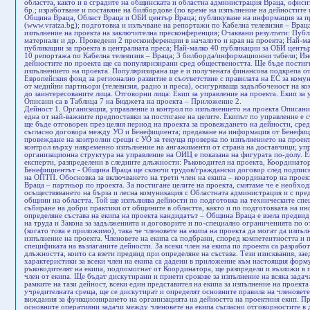
областта, както и в сградите на общинската и областна администрация Враца, офиси
бр.; изработване и поставяне на билбордове (по време на изпълнение на дейностите 
Община Враца, Област Враца и ОБИ център Враца; публикуване на информация за п
(www.vratza.bg); подготовка и излъчване на репортажи по Кабелна телевизия – Врац
изпълнение на проекта на заключителна пресконференция; Очаквани резултати: Публ
материали и др. Проведени 2 пресконференции в началото и края на проекта; Най-мал
публикации за проекта в централната преса; Най-малко 40 публикации за ОБИ център
10 репортажа по Кабелна телевизия – Враца; 3 билборда/информационни табели; Ин
дейностите по проекта ще са популяризирани сред обществеността. Ще бъде постиг
изпълнението на проекта. Популяризирана ще е и получената финансова подкрепа о
Европейския фонд за регионално развитие в съответствие с правилата на ЕС за кому
от медийни партньори (телевизия, радио и преса), осигуряваща задълбоченост на ко
до заинтересованите лица. Отговорни лица: Екип за управление на проекта. Екип за
Описани са в Таблица 7 на Бюджета на проекта – Приложение 2.
Дейност 1. Организация, управление и контрол по изпълнението на проекта Описани
една от най-важните предпоставки за постигане на целите. Екипът по управление е 
ще бъде отговорен през целия период на проекта за провеждането на дейности, сред
съгласно договора между УО и Бенефициента; предаване на информация от Бенефици
провеждане на контролни срещи с УО за текуща проверка по изпълнението на проек
контрол върху навременно изпълнение на ангажименти от страна на доставчици; уп
организационна структура на управление на ОИЦ е показана на фигурата по-долу. Ек
експерти, разпределени в следните длъжности: Ръководител на проекта, Координатор
Бенефициентът - Община Враца ще сключи трудов/граждански договор след подписв
на ОПТП. Обосновка за включването на трети член на екипа – координатор на проек
Враца – партньор по проекта. За постигане целите на проекта, смятаме че е необход
осъществяването на бърза и лесна комуникация с Областната администрация и с пре
общини на областта. Той ще изпълнява дейности по подготовка на техническите сп
събиране на добри практики от общините в областта, както и по подготовката на и
определяне състава на екипа на проекта кандидатът – Община Враца е взела предвид
на труда и Закона за задълженията и договорите и по-специално ограниченията по 
(когато това е приложимо), така че членовете на екипа на проекта да могат да изпъ
изпълнение на проекта. Членовете на екипа са подбрани, според компетентността и 
спецификата на възлаганите дейности. За всеки член на екипа по проекта са разрабо
длъжността, които са взети предвид при определяне на състава. Тези изисквания, з
характеристики за всеки член на екипа са дадени в приложение към настоящия форм
ръководителят на екипа, подпомогнат от Координатора, ще разпредели и възложи в п
член от екипа. Ще бъдат дискутирани и приети срокове за изпълнение на всяка задач
рамките на тази дейност, всеки един представител на екипa за изпълнение на проект
учредителната среща, ще се дискутират и определят основните правила на членовете
виждания за функционирането на организацията на дейността на проектния екип. П
основните оперативни задачи между членовете на екипа съгласно отговорностите в