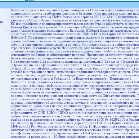
Целта на проекта е изграждане и функциониране на Областен информационен център 
националната мрежа от областни центрове в България. Чрез проекта се цели „по-на
прилагането и оценката на СКФ в България за периода 2007-2013 г.” Специфичните 
капацитет в Област Враца и създаване на структура на централната и местна админи
а:
ЕС и o подобряване на информираността и осведомеността на обществото за ефекти
Център Враца ще бъде един от 27-те центъра в Република България, който ще предо
цели и съществуващите възможности в България. В Област Враца не съществува стр
общественост за използване възможностите на СКФ на ЕС в България. Областната и
Дейност 3: Провеждане на тръжни процедури за възлагане на строително-ремонтни 
дейността:Дейността включва създаване на тръжни досиета, отправяне на покани къ
избор на изпълнител и подписване на договор. При подготовката на дейността екип
строителство, доставки и услуги. Дейността ще даде възможност за стартиране на ст
спазване на изискванията на програмата и законодателството. Изборът на изпълните
изискванията на Закона за обществените поръчки, Правилника за неговото прилагане
Като краен резултат с определените изпълнители ще бъдат подписани съответните д
1.За строителство; 2.За доставка на канцеларски материали; 3.За услуга „Печатни 
„Организиране на информационни събития”; 5.За доставка на транспортно средство; 
очаква избор на най-подходящите изпълнители, прозрачност при управлението на пр
разработени тръжни досиета, включващи и подписани договори с изпълнители. Отго
проекта. Разходи за дейността: Няма предвидени разходи за тази дейност. Тя се изв
му, предвидени и описани в Таблица 11 на Бюджета на проекта – Приложение 2.
Дейност 2. Информационна кампания за представяне на проекта и дейността на ОБИ
същността на проекта, графика за изпълнението му, очакваните резултати и получе
пресконференция от екипа за управление на проекта. На пресконференциите при зап
всички журналисти от местните и регионални медии. Дейността е свързана с необхо
проекта, неговите задачи, основни дейности и същността на Оперативна програма 
се подготвят за публикуване информационни материали за медиите, в т.ч. електронни
проекта и информират обществеността за текущото изпълнение на дейностите по пр
дейностите по публичност на оперативните програми, които ще се извършват на нив
публичност, идентифициране на добри практики, разрешаване на проблеми при коор
информацията от ОИЦ. ЦИО и ЦИКО ще организират редовни координационни срещ
дейности за информираност и публичност, посочващи, че проектът се съ-финансира
трябва да са в съответствие с разпоредбите на Регламент (ЕО) № 1828/2006 и Указа
публичност, публикувани на обособената директория на ОПТП на Единния информа
СКФ на ЕС в Република България: www.eufunds.bg. Информационната кампания за пр
включва: публикуване на информация за проекта в местната преса – четири бр. и в ц
за информационните събития, организирани от ОБИ център Враца в местната преса и
излъчване на радио-анонс – 10 броя; изработване и поставяне на плакати на информ