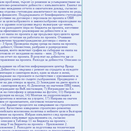
нали проблеми, търсят се решения за усъвършенстване на
ително-ремонтните дейности с изпълнителите. Екипът по
елно междинни отчети и окончателен доклад, съгласно
а отделна счетоводна аналитичност по проекта по реда,
на финансите. Поддържаната от бенефициента счетоводна
дготвяне на договори с персонала по проекта и ОБИ
е за целесъобразното и законосъобразно изразходване на
и и здравни осигуровки върху възнаграж¬де¬нията,
е на разходните пера по бюджета на проекта, изготвяне
а ефективното реализиране на дейностите и за
а от екипа по проекта и ще продължи през цялото време
елното отчитане на работата по проекта. Очаквани
Сключени трудови/граждански договора с екипа за
– 3 броя; Проведена първа среща на екипа на проекта;
а дейност; Оповестени, разбрани и разпределени
кация, които включват график на събиране на екипа на
токоли от заседания на екипа – мин. 25 броя.
в отчет по проекта. В резултат на дейността ще се
управление на проекта. Разходи за дейността: Описани са
е на безвъзмездна финансова помощ по приоритетна ос 3, мярка на подкрепа 3 на оперативна програма „техническа помощ” с наименование: изграждане и функциониране на областни информационни центрове. Служителите, които ще бъдат назначени за работа в центъра, ще преминат обучения, организирани от Централния информационен офис, както и учебни посещения за обмяна на опит в сходни структури в други държави членки на ЕС. Бенефициентът – Община Враца не залага средства за обучение на служителите в това проектно предложение. В бюджета на проекта са включени само разходи за командировка до мястото на обучение. Очаквани резултати: Предлагане на качествени услуги. Предлагане на необходимата информация на потребителите на услуги на ОБИ центъра. Отговорни лица: ЦИКО и Екип за управление на ОБИ център Враца. Разходи за дейността: Не са предвидени разходи за обучение, а членовете на ОБИ Център Враца участват в обученията, които организира ЦИО. В Таблица 2 на Бюджета на проекта – Приложение 2 са включени средства за командировки до мястото, където ще се извършва обучението. Поддейност 4.4. Обзавеждане и оборудване на ОИЦ – Враца – нова За осигуряване на подходящи условия за нормално функциониране на ОИЦ Враца е необходимо оборудването му с офис обзавеждане, което е предвидено при подготовката на техническия проект за ремонт на помещенията в сградата, определена за ОИЦ, както и Концепцията за брандинг визия на ОИЦ в страната. Същите са специфицирани в Приложение 22 към Насоките за кандидатстване (версия2): Техническа спецификация, вид и брой артикули, необходими за обзавеждане на областен информационен център. За ОИЦ-Враца това са 3 бюра, 2 модула за заседателна маса, 3 контейнера с чекмеджета, 3 шкафа с 2 врати и открити рафтове, 2 стелажа без врати с открити рафтове /щендер/, 3 стола работни на колела с дамаска, 15 посетителски стола с дамаска, 2 стола за touch screen, 1 закачалка. Офис обзавеждането от работни бюра, контейнери, столове, модули за заседателни маси, шкафове и стелажи, по количества съгласно таблица 1 следва да бъдат съобразени с „Концепцията за брандинг и визия на 27-те областни информационни центрове за популяризиране на Кохезионната политика в България”. За предоставяне на услуги, свързани с ползване на компютър за достъп до сайтове с информация за СКФ, както и материали, които могат да бъдат прочетени (доклади, проучвания и др.) в ОИЦ Враца ще има информационен кът оборудван съгласно Приложение 23 към Насоките за кандидастване (версия 2): Техническа спецификация, вид и брой Multitouch surface устройства (интерфейс с многоточково докосване известен асс Тouchsensingsurface, вграден в подходящо офис обзавеждане) – 1 Маса за вграждане на Multitouch surface устройства, с 2 броя персонални компютъра в асса и 2 броя Мulti-touch дисплей в асса. В едно от помещенията, срещу входа – с директна видимост срещу влизащия, стената ще бъде в син цвят и ще се използва като ключово място за информация и представяне на дейностите и предстоящи инициативи. Тук ще се постави обемен вариант на логото. Съгласно брандинг визията този интериорен акцент е задължителен. Зоната да е с широчина не по-малка от 1,30 и височина (минимум) от кота +0,90 м от пода до тавана. Обемното лого ще бъде монтирано по указания начин в брандинг визията. Допустимо е, с цел композиционното обособяване на оцветената в синьо и брандирана част на стената, да се кантира с цвят, но той трябва да е един от указаните корпоративни цветове. Съгласно Концепцията за брандинг и визия предвиждаме брандиране на врати и прозорци и изработка на обемно лого. Съгласно техническите спецификации за брандирането на врати и прозорци – „фолио – транс луминесцентно или еквивалентно, с пълноцветно изображение, съгласно Приложение Визия на ОИЦ от Концепция за брандинг и визия на ОИЦ.” Раз