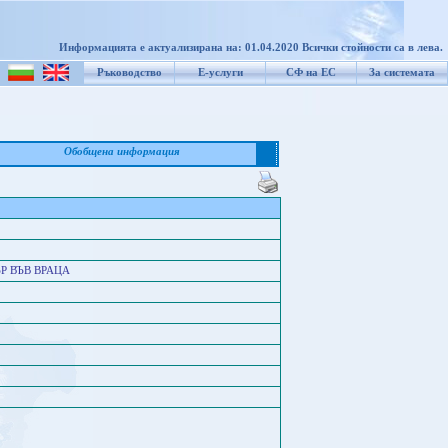
Информацията е актуализирана на: 01.04.2020 Всички стойности са в лева.
Ръководство
Е-услуги
СФ на ЕС
За системата
Обобщена информация
 ВЪВ ВРАЦА