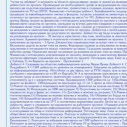
“точки на забавяне” и начините за тяхното преодоляване, прави се анализ на възник
дейностите по проекта. Провеждане на необходимите срещи за координация на стро
проекта ще подготвя изискваните месечни, тримесечни и годишни доклади, включит
указанията на УО на ОПТП. Финансово-счетоводна дейност: Бенефициентът поддърж
предвиден за извънбюджетните сметки и фондове, съгласно указания на министъра 
отчетност по проекта подлежи на „проверка на място”от УО. Дейността включва по
център Враца, водене на финансово-счетоводната документация по проекта и следен
финансовите средства по проекта, уреждане на всички данъчни плащания и социалн
изплащане възна¬граж¬денията и пътните разходи, следене за стриктното изпълнени
на междинни и окончателни финансови отчети по проекта. Дейността е необходима з
ефективното изразходване на средствата по проекта. Дейността ще бъда осъществен
на реализация на проекта – 36 месеца и един месец след това, необходим за окончат
резултати: Административна и техническа готовност за осъществяване на проекта. 
изпълнение на проекта – 3 броя; Длъжностни характеристики за всеки член от екипа 
Възложени задачи на всеки член на екипа; Фиксирани срокове за изпълнение на всяк
задължения и отговорности между членовете на екипа; Създадени правила за комуни
работни срещи; Определен процес на вземане на решения на всеки член на екипа; Про
Финансово-счетоводната документация по проекта; междинни и окончателен финансо
постигне ефективно управление на средствата по проекта. Отговорни лица: Екип за 
в Таблица 11 на Бюджета на проекта – Приложение 2.
Дейност 4: Създаване на областен информационен център Враца Враца Дейност 4: Създаване на областен информационен център Враца Поддейност 4.1.СМР дейности по ремонта на помещенията: Описание на дейността: Дейността е свързана с ремонт на сградата за нуждите на информационния център. Обособени са два офиса, кът за РУМ сервиз, зала за презентации и санитарен възел, един за мъже и жени, съобразен с изискванията на чл.80 от Наредба № 4 за проектиране изпълнение и поддържане на строежите в съответствие с изискванията за достъпна среда за населението, включително хората с увреждания. Пред входа е предвидена рампа по същите съображения. Предвидено е отоплението да е с климатична система. Предвидените СМР дейности са: 1)Пробиване на два отвора за врата; 2) Зазиждане на двете врати в дъното на фоайето. 3)Изграждане на преграден зид 12 см. С врата за обособяване на санитарния възел; 4) Демонтаж на окачения ПВЦ таван; 5) Ремонт на покрива и покривната конструкция; Демонтаж на подова настилка; 6) Изграждане на ВиК инсталация; 7) Изграждане на Ел. инсталация; 8) Изграждане на ОВК инсталация; 9) Подготовка на стените; 10) Монтаж на гипсофазер и шпакловка на фугите; 11) Направа на теракота по пода и фаянс по стените; 12) Доставка и монтаж на дограма; 13) Реконструкция на входа; 14) Монтаж на хидроизолация и топлоизолация;15) Направа на външна мазилка и мозайка; 16) Обшивки по борда на фронтона и монтаж на улуците; 17) Направа на окачен таван; 18) Бояджийски видове работи. Авторски надзор по проекта ще бъде осъществен от проектантите, изготвили техническата документация по смисъла на ЗУТ и съответната нормативна уредба. Целта му е да се съблюдават процесите на извършване на строителните дейности, както и спазването на параметрите на работните проекти. Очаквани резултати: Качествено извършени строително-ремонтни работи. Изграден Областен информационен център Враца за популяризиране на европейската кохезионна политика и нейните цели в България и осигуряване на обща и статистическа информация. Отговорни лица: Екип за управление на проекта. Избран изпълнител след проведена обществена поръчка. Авторски надзор. Разходи за дейността: Членовете на екипа на проекта изпълняват задълженията си, съгласно длъжностните им характеристики и за сметка на възнагражденията им, предвидени и описани в Таблица 11 на Бюджета на проекта – Приложение 2. Разходите за избрания изпълнител на СМР дейности са описани в Таблица 9 на Бюджета на проекта – Приложение 2. Разходите за авторския надзор са описани в Таблица 10 на Бюджета на проекта – Приложение 2. Разходите за подготовка на техническия проект (описани в Таблица 10 на Бюджета на проекта – Приложение 2.) са извършени преди сключването на договора за предоставяне на безвъзмездна финансова помощ по настоящия проект, съгласно изискванията на Закона за устройство на територията, свързана е със строителни и монтажни работи, които ще се извършат по проекта (разходи за проектиране). Съгласно ЗУТ средствата за авторския надзор са на избрания проектант. Стойността на услугата е по НВМОП чл. 2, ал. 2, т.2 и не изисква събиране на три оферти. Освен разходите за авторски надзор и подготовка на проектната документация са необходими разходи за Такса за присъединяване към ел.мрежа; Такса за становище от пожарна служба; Изготвяне на технически паспорт на обекта. Поддейност 4.2. Организация и провеждане на конкурси за подбор и назначаване на персонал в ОБИ център Враца. Описание на дейността: В ОБИ център Враца ще бъдат назначени 3 служители: Ръководител „ОБИЦ-Враца”, Координатор „Комуникация и логистични услуги” и Координатор „Информационно обслужване и услуги”. Предложеният в проектното предложение брой служители на информационния офис съответства на посочената в Приложение 14 стойност за съответния офис – 3 (трима). Община Враца ще избере служителите след публично обявен конкурс при ясни и прозрачни правила, съгласно Процедура за подбор. Служителите трябва да отговарят на изискванията, приложени към „Наръчник за работа на информационните центрове”. Тяхното назначаване следва да се осъществи след съгласуване с УО и Централния информационен офис (ЦИО). Представители на УО/ЦИО следва да бъдат включени при избора на управител на офиса. Организационната структура ще бъде както следва: Одобрените кандидати се назначават на основен трудов договор, при пълен осемчасов работен ден, с първоначален шестмесечен изпитателен срок в полза на работодателя. Трудовите договори са срочни, с продължителност не по-голяма от срока на реализация на проекта. Длъжностни характеристики за всеки член от ОБИ центъра са разработени и предоставени от ЦИО. Персоналът на ОБИ център не е част от щатното разписание на Община Враца. Проектното финансиране изцяло покрива разходите за възнаграждения на персонала, в т.ч. действително изплатени възнаграждения, социални, здравни и др. осигуровки, определени със закон. Разходите за командировки (пътни, дневни и квартирни) за дейностите, пряко свързани с предоставяните от служителите на ОБИ център услуги изцяло се покриват от проекта. Очаквани резултати: Екип за управление на ОБИ център Враца. Административна и техническа готовност за осъществяване на проекта. Сключени трудови договора с екипа за управление на ОБИ център Враца – 3 броя; Отговорни лица: Бенефициента – Община Враца. Разходи за дейността: Не са предвидени разходи за изпълнение на тази дейност, а членовете на екипа по проекта участват в подготовка на документите за конкурсите и комисиите за сметка на възнагражденията си, описани в Таблица 11 на Бюджета на проекта – Приложение 2. Поддейност 4.3. Обучение на персонала на ОБИ център от ЦИО Описание на дейността: За да могат областните информационни центрове да предлагат качествени услуги е необходимо техните служители да притежават необходимите знания и компетенции. За тази цел те ще участват текущо в обучения по различни теми свързани с тяхната работа. Тази дейност се извършва съгласно одобрения „Наръчник за работа на информационните офиси” (за работата на 27-те областни информационни центрове) за популяризиране на Кохезионната политика на ЕС в България, който е съобразен с Насоките за кандидатстване по процедура с определен срок за кандидатстване за директно предоставян