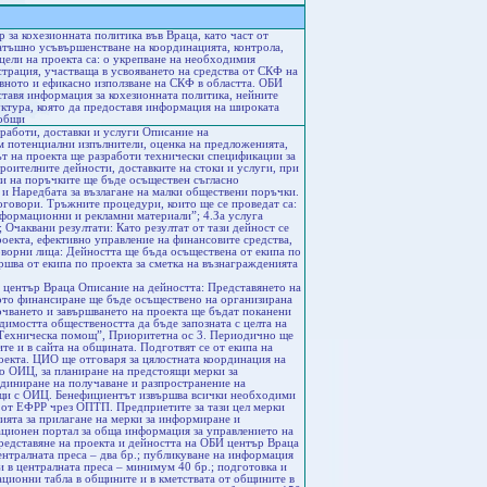
за кохезионната политика във Враца, като част от
татъшно усъвършенстване на координацията, контрола,
цели на проекта са: o укрепване на необходимия
страция, участваща в усвояването на средства от СКФ на
вното и ефикасно използване на СКФ в областта. ОБИ
ставя информация за кохезионната политика, нейните
уктура, която да предоставя информация на широката
 общи
работи, доставки и услуги Описание на
м потенциални изпълнители, оценка на предложенията,
ът на проекта ще разработи технически спецификации за
роителните дейности, доставките на стоки и услуги, при
ли на поръчките ще бъде осъществен съгласно
 и Наредбата за възлагане на малки обществени поръчки.
оговори. Тръжните процедури, които ще се проведат са:
информационни и рекламни материали”; 4.За услуга
Очаквани резултати: Като резултат от тази дейност се
оекта, ефективно управление на финансовите средства,
ворни лица: Дейността ще бъда осъществена от екипа по
ършва от екипа по проекта за сметка на възнагражденията
 център Враца Описание на дейността: Представянето на
ното финансиране ще бъде осъществено на организирана
очването и завършването на проекта ще бъдат поканени
димостта обществеността да бъде запозната с целта на
“Техническа помощ”, Приоритетна ос 3. Периодично ще
те и в сайта на общината. Подготвят се от екипа на
оекта. ЦИО ще отговаря за цялостната координация на
о ОИЦ, за планиране на предстоящи мерки за
диниране на получаване и разпространение на
и с ОИЦ. Бенефициентът извършва всички необходими
 от ЕФРР чрез ОПТП. Предприетите за тази цел мерки
нията за прилагане на мерки за информиране и
ционен портал за обща информация за управлението на
едставяне на проекта и дейността на ОБИ център Враца
ентралната преса – два бр.; публикуване на информация
 в централната преса – минимум 40 бр.; подготовка и
ационни табла в общините и в кметствата от общините в