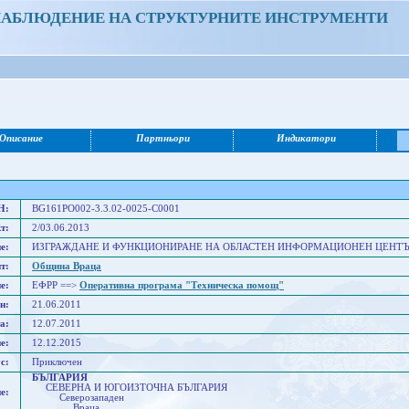
НАБЛЮДЕНИЕ НА СТРУКТУРНИТЕ ИНСТРУМЕНТИ
Описание
Партньори
Индикатори
Н:
BG161PO002-3.3.02-0025-C0001
т:
2/03.06.2013
е:
ИЗГРАЖДАНЕ И ФУНКЦИОНИРАНЕ НА ОБЛАСТЕН ИНФОРМАЦИОНЕН ЦЕНТЪР
т:
Община Враца
е:
ЕФРР ==>
Оперативна програма "Техническа помощ"
н:
21.06.2011
а:
12.07.2011
е:
12.12.2015
с:
Приключен
БЪЛГАРИЯ
СЕВЕРНА И ЮГОИЗТОЧНА БЪЛГАРИЯ
е:
Северозападен
Враца