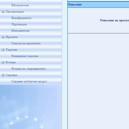
Описание
Югоизточен
Организации
Бенефициенти
Описание на проект
Партньори
Изпълнители
Проекти
Списък на проектите
Търсене
Разширено търсене
Речник
Речник на съкращенията
Справки
Справки публичен модул