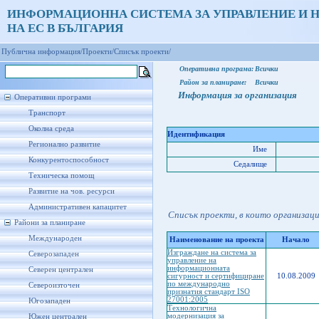
ИНФОРМАЦИОННА СИСТЕМА ЗА УПРАВЛЕНИЕ И 
НА ЕС В БЪЛГАРИЯ
Публична информация/
Проекти/
Списък проекти/
Оперативна програма:
Всички
Район за планиране:
Всички
Информация за организация
Оперативни програми
Транспорт
Околна среда
Идентификация
Регионално развитие
Име
Конкурентоспособност
Седалище
Техническа помощ
Развитие на чов. ресурси
Административен капацитет
Списък проекти, в които организац
Райони за планиране
Международен
Наименование на проекта
Начало
Изграждане на система за
Северозападен
управление на
информационната
Северен централен
сигурност и сертифициране
10.08.2009
по международно
Североизточен
признатия стандарт ISO
27001:2005
Югозападен
Технологична
модернизация за
Южен централен