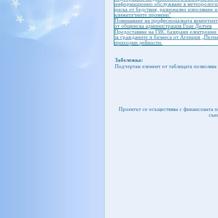
информационно обслужване в метеорологият
риска от бедствия, разионално използване 
климатичните промени"
Повишаване на професионалната компетентн
от общинска администрация Гоце Делчев
Предоставяне на ГИС базирани електронни 
за гражданите и бизнеса от Агенция „Пътна
приходни дейности.
Забележка:
Подчертан елемент от таблицата позволява 
Проектът се осъществява с финансовата 
съю