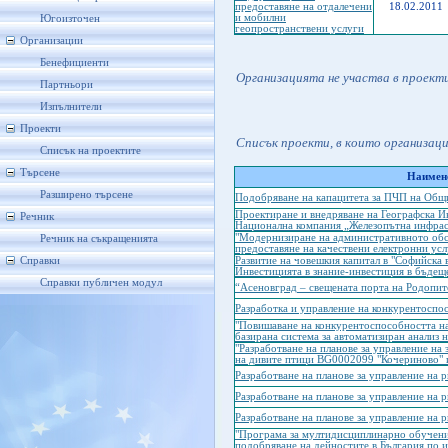
предоставяне на отдалечени
18.02.2011
и мобилни
Югоизточен
геопространствени услуги
Организации
Бенефициенти
Организацията не участва в проект
Партньори
Изпълнители
Проекти
Списък проекти, в които организац
Списък на проектите
Търсене
Наимено
Разширено търсене
Подобряване на капацитета за ПЧП на Oбщ
Проектиране и внедряване на Географска 
Речник
Национална компания „Железопътна инфра
"Модернизиране на административното обс
Речник на съкращенията
предоставяне на качествени електронни усл
Справки
Развитие на човешкия капитал в "Софийска
Инвестицията в знание-инвестиция в бъдещ
Справки публичен модул
“Асеновград – свещената порта на Родопит
Разработка и управление на конкурентоспо
"Повишаване на конкурентоспособността на
базирана система за автоматизиран анализ 
"Разработване на планове за управление на
на дивите птици BG0002099 "Кочериново"
Разработване на планове за управление на 
Разработване на планове за управление на 
Разработване на планове за управление на 
"Програма за мултидисциплинарно обучени
подобряване на дейностите в България по 