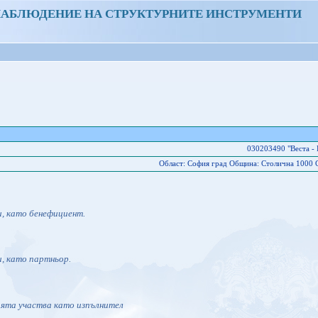
НАБЛЮДЕНИЕ НА СТРУКТУРНИТЕ ИНСТРУМЕНТИ
030203490 "Веста -
Област: София град Oбщина: Столична 1000 Со
и, като бенефициент.
и, като партньор.
ията участва като изпълнител