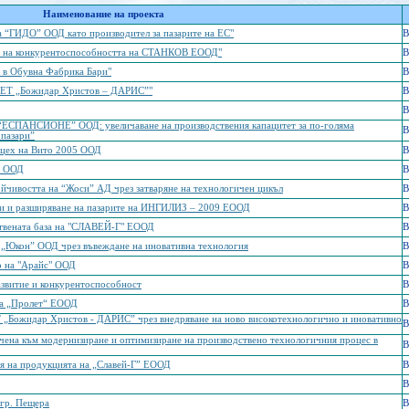
Наименование на проекта
а “ГИДО” ООД като производител за пазарите на ЕС"
B
е на конкурентоспособността на СТАНКОВ ЕООД"
B
 в Обувна Фабрика Бари"
B
в ЕТ „Божидар Христов – ДАРИС”"
B
B
 “ЕСПАНСИОНЕ” ООД: увеличаване на производствения капацитет за по-голяма
B
пазари”
 цех на Вито 2005 ООД
B
” ООД
B
ойчивостта на “Жоси” АД чрез затваряне на технологичен цикъл
B
си и разширяване на пазарите на ИНГИЛИЗ – 2009 ЕООД
B
твената база на "СЛАВЕЙ-Г" ЕООД
B
 „Юкон” ООД чрез въвеждане на иновативна технология
B
о на "Арайс" ООД
B
азвитие и конкурентоспособност
B
на „Пролет“ ЕООД
B
 „Божидар Христов - ДАРИС” чрез внедряване на ново високотехнологично и иновативно
B
чена към модернизиране и оптимизиране на производствено технологичния процес в
B
ия на продукцията на „Славей-Г” ЕООД
B
B
гр. Пещера
B