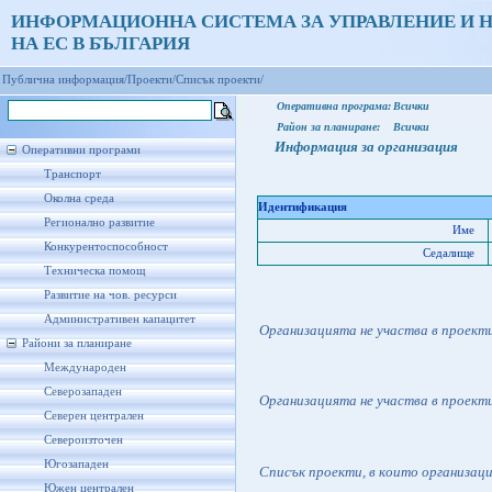
ИНФОРМАЦИОННА СИСТЕМА ЗА УПРАВЛЕНИЕ И 
НА ЕС В БЪЛГАРИЯ
Публична информация/
Проекти/
Списък проекти/
Оперативна програма:
Всички
Район за планиране:
Всички
Информация за организация
Оперативни програми
Транспорт
Околна среда
Идентификация
Регионално развитие
Име
Конкурентоспособност
Седалище
Техническа помощ
Развитие на чов. ресурси
Административен капацитет
Организацията не участва в проект
Райони за планиране
Международен
Северозападен
Организацията не участва в проект
Северен централен
Североизточен
Югозападен
Списък проекти, в които организац
Южен централен