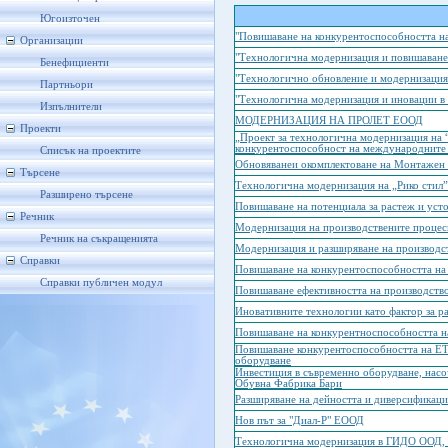
Югоизточен
"Повишаване на конкурентоспособността н
Организации
"Технологична модернизация и повишаван
Бенефициенти
"Технологично обновление и модернизация
Партньори
"Технологична модернизация и иновации 
Изпълнители
МОДЕРНИЗАЦИЯ НА ПРОЛЕТ EООД
Проекти
„Проект за технологична модернизация на
конкурентоспособност на международните 
Списък на проектите
Обновяванеи окомплектоване на Монтажен
Търсене
Технологична модернизация на „Рико стил
Разширено търсене
Повишаване на потенциала за растеж и уст
Речник
Модернизация на производствените проце
Речник на съкращенията
Модернизация и разширяване на производс
Справки
Повишаване на конкурентоспособността на
Справки публичен модул
Повишаване ефективността на производств
Иновативните технологии като фактор за р
Повишаване на конкурентноспособността 
Повишаване конкурентоспособността на ЕТ
оборудване
Инвестиция в съвременно оборудване, насо
Обувна Фабрика Бари
Разширяване на дейността и диверсификац
Нов път за "Диал-Р" ЕООД
Технологична модернизация в ГИДО ООД, 