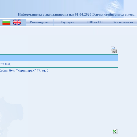
Информацията е актуализирана на: 01.04.2020 Всички стойности са в лева.
Ръководство
Е-услуги
СФ на ЕС
За системата
 Р" ООД
фия бул. "Черни връх" 47, ет. 5