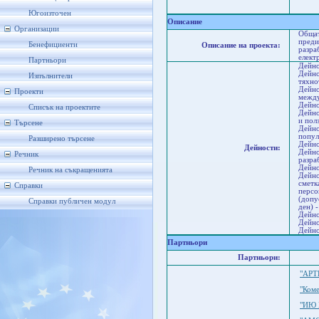
Со
Ст
Югоизточен
Описание
Организации
Общат
преди
Бенефициенти
Описание на проекта:
разра
елект
Партньори
Дейно
Дейно
Изпълнители
тяхно
Дейно
Проекти
между
Дейно
Списък на проектите
Дейно
и пол
Търсене
Дейно
попул
Разширено търсене
Дейно
Дейности:
Дейно
Речник
разра
Дейно
Речник на съкращенията
Дейно
сметк
Справки
персо
(допу
Справки публичен модул
ден) 
Дейно
Дейно
Дейно
Партньори
Партньори:
"АРТ
"Ком
"ИЮ 