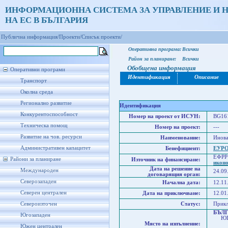
ИНФОРМАЦИОННА СИСТЕМА ЗА УПРАВЛЕНИЕ И 
НА ЕС В БЪЛГАРИЯ
Публична информация/
Проекти/
Списък проекти/
Оперативна програма:
Всички
Район за планиране:
Всички
Обобщена информация
Оперативни програми
Идентификация
Описание
Транспорт
Околна среда
Регионално развитие
Идентификация
Конкурентоспособност
Номер на проект от ИСУН:
BG161
Техническа помощ
Номер на проект:
---
Развитие на чов. ресурси
Наименование:
Инова
Административен капацитет
Бенефициент:
ЕУРО
ЕФРР
Райони за планиране
Източник на финансиране:
икон
Дата на решение на
Международен
24.09
договарящия орган:
Северозападен
Начална дата:
12.11
Северен централен
Дата на приключване:
12.01
Североизточен
Статус:
Прик
БЪЛ
Югозападен
ЮГО
Място на изпълнение:
Юго
Южен централен