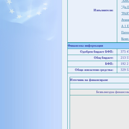
"АМС
"Ди 
Изпълнители:
"РАЯ
Атан
А 1 
Пате
Комп
Финансова информация
Одобрен бюджет БФП:
375 
Общ бюджет:
213 
БФП:
192 
Общо изплатени средства:
329 
Източник на финансиране
Безвъзмездна финансо