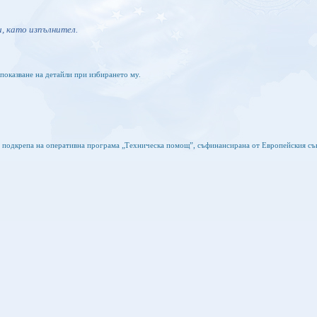
, като изпълнител.
показване на детайли при избирането му.
а подкрепа на оперативна програма „Техническа помощ”, съфинансирана от Европейския съ