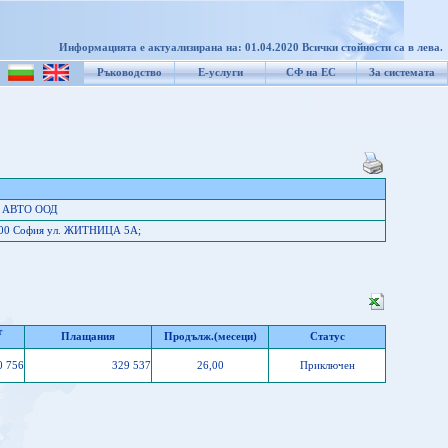
Информацията е актуализирана на: 01.04.2020 Всички стойности са в лева.
Ръководство
Е-услуги
СФ на ЕС
За системата
М АВТО ООД
1000 София ул. ЖИТНИЦА 5А;
т
Плащания
Продълж.(месеци)
Статус
0 756
329 537
26,00
Приключен