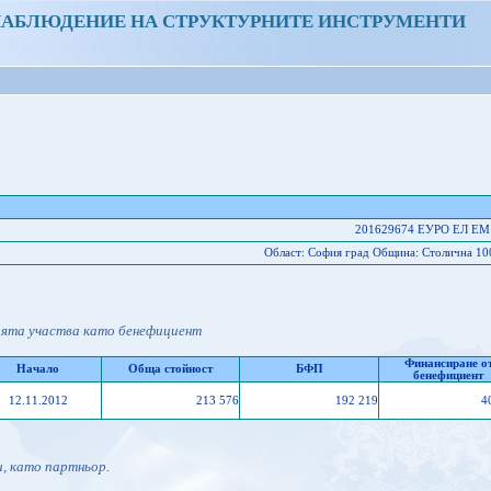
НАБЛЮДЕНИЕ НА СТРУКТУРНИТЕ ИНСТРУМЕНТИ
201629674 ЕУРО ЕЛ Е
Област: София град Oбщина: Столична 
ията участва като бенефициент
Финансиране о
Начало
Обща стойност
БФП
бенефициент
12.11.2012
213 576
192 219
4
и, като партньор.