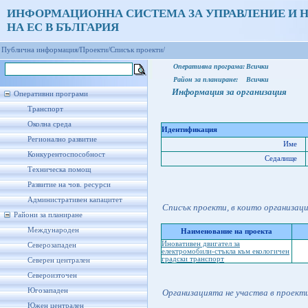
ИНФОРМАЦИОННА СИСТЕМА ЗА УПРАВЛЕНИЕ И 
НА ЕС В БЪЛГАРИЯ
Публична информация/
Проекти/
Списък проекти/
Оперативна програма:
Всички
Район за планиране:
Всички
Информация за организация
Оперативни програми
Транспорт
Околна среда
Идентификация
Регионално развитие
Име
Конкурентоспособност
Седалище
Техническа помощ
Развитие на чов. ресурси
Административен капацитет
Списък проекти, в които организац
Райони за планиране
Международен
Наименование на проекта
Иновативен двигател за
Северозападен
електромобили-стъкла към екологичен
градски транспорт
Северен централен
Североизточен
Югозападен
Организацията не участва в проект
Южен централен