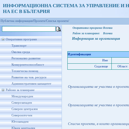
ИНФОРМАЦИОННА СИСТЕМА ЗА УПРАВЛЕНИЕ И 
НА ЕС В БЪЛГАРИЯ
Публична информация/
Проекти/
Списък проекти/
Оперативна програма:
Всички
Район за планиране:
Всички
Информация за организация
Оперативни програми
Транспорт
Околна среда
Идентификация
Регионално развитие
Име
Конкурентоспособност
Седалище
Област:
Техническа помощ
Развитие на чов. ресурси
Административен капацитет
Организацията не участва в проект
Райони за планиране
Международен
Северозападен
Организацията не участва в проект
Северен централен
Североизточен
Югозападен
Списък проекти, в които организац
Южен централен