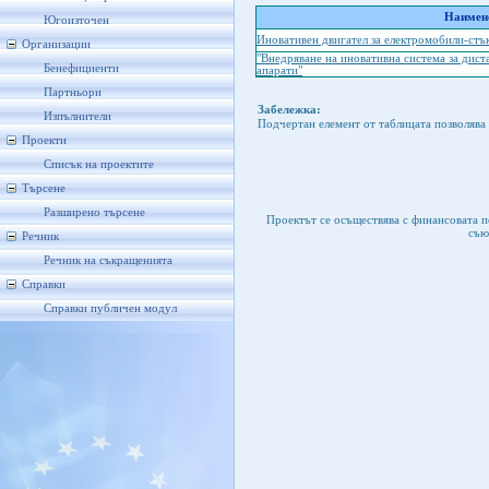
Наимено
Югоизточен
Иновативен двигател за електромобили-стъ
Организации
"Внедряване на иновативна система за дист
Бенефициенти
апарати"
Партньори
Забележка:
Изпълнители
Подчертан елемент от таблицата позволява 
Проекти
Списък на проектите
Търсене
Разширено търсене
Проектът се осъществява с финансовата 
съю
Речник
Речник на съкращенията
Справки
Справки публичен модул