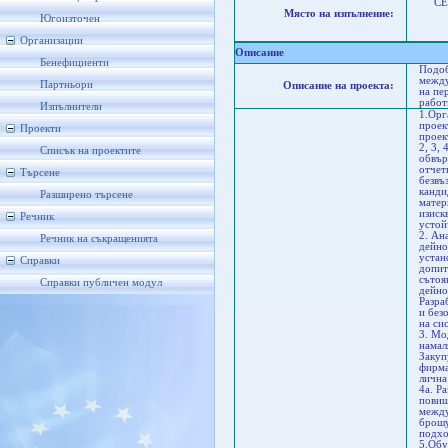
СЕВ
Място на изпълнение:
Юго
Югоизточен
Бу
Б
Организации
Описание
Бенефициенти
Подоб
между
Партньори
Описание на проекта:
на пе
работ
Изпълнители
1.Орг
проек
Проекти
проек
2, 3,
Списък на проектите
обвър
отчет
Търсене
безвъ
канди
Разширено търсене
матер
изиск
Речник
устой
2. Ан
Речник на съкращенията
дейно
устан
Справки
допит
сътоя
Справки публичен модул
дейно
Разра
и без
на си
3. Mо
намал
Закуп
фирма
лична
4а. Р
повиш
между
брошу
подхо
5.Обу