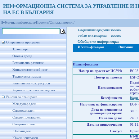
ИНФОРМАЦИОННА СИСТЕМА ЗА УПРАВЛЕНИЕ И 
НА ЕС В БЪЛГАРИЯ
Публична информация/
Проекти/
Списък проекти/
Оперативна програма:
Всички
Район за планиране:
Всички
Обобщена информация
Оперативни програми
Идентификация
Описание
Транспорт
Околна среда
Регионално развитие
Идентификация
Конкурентоспособност
Номер на проект от ИСУН:
BG051
Техническа помощ
Номер на проект:
ESF-2
Подоб
Развитие на чов. ресурси
машин
Наименование:
работ
Административен капацитет
серти
Райони за планиране
Бенефициент:
Коди 
Международен
Източник на финансиране:
ЕСФ 
Дата на решение на
Северозападен
30.05
договарящия орган:
Северен централен
Начална дата:
24.07
Североизточен
Дата на приключване:
01.11
Югозападен
Статус:
Прик
БЪЛ
Южен централен