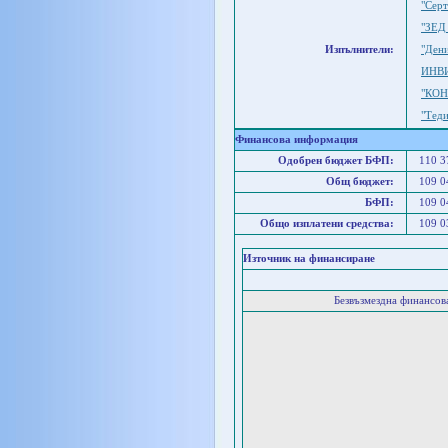
"Сер
"ЗЕД
Изпълнители:
"Ден
ИНВ
"КО
"Тед
Финансова информация
Одобрен бюджет БФП:
110 
Общ бюджет:
109 
БФП:
109 
Общо изплатени средства:
109 
Източник на финансиране
Безвъзмездна финансо