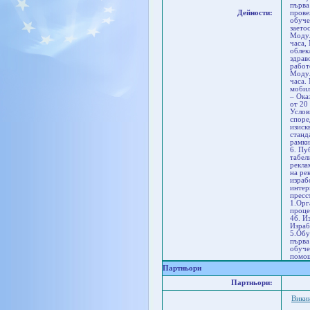
първа
Дейности:
прове
обуче
заето
Модул
часа,
облек
здрав
работ
Модул
часа.
мобил
– Ока
от 20
Услов
споре
изиск
станд
рамки
6. Пу
табел
рекла
на ре
израб
интер
пресс
1.Орг
проце
4б. И
Израб
5.Обу
първа
обуче
помощ
Партньори
Партньори:
Викин