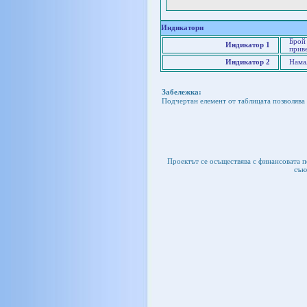
Индикатори
Брой 
Индикатор 1
приве
Индикатор 2
Нама
Забележка:
Подчертан елемент от таблицата позволява 
Проектът се осъществява с финансовата 
съю