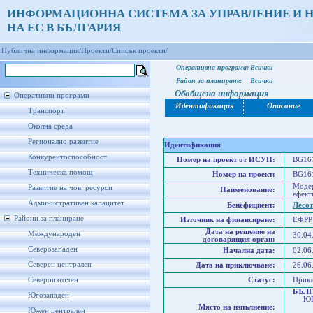
ИНФОРМАЦИОННА СИСТЕМА ЗА УПРАВЛЕНИЕ И 
НА ЕС В БЪЛГАРИЯ
Публична информация/
Проекти/
Списък проекти/
Оперативна програма:
Всички
Район за планиране:
Всички
Обобщена информация
Оперативни програми
Идентификация
Описание
Транспорт
Околна среда
Регионално развитие
Идентификация
Конкурентоспособност
Номер на проект от ИСУН:
BG161
Техническа помощ
Номер на проект:
BG161
Модер
Развитие на чов. ресурси
Наименование:
ефект
Административен капацитет
Бенефициент:
Лесот
Райони за планиране
Източник на финансиране:
ЕФРР
Дата на решение на
Международен
30.04
договарящия орган:
Северозападен
Начална дата:
02.06
Северен централен
Дата на приключване:
26.06
Североизточен
Статус:
Прик
БЪЛ
Югозападен
ЮГО
Място на изпълнение:
Юго
Южен централен