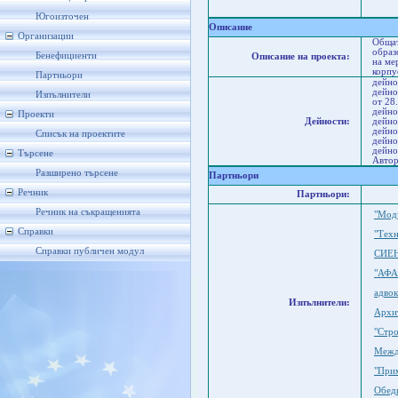
Со
Ст
Югоизточен
Описание
Организации
Общат
образ
Бенефициенти
Описание на проекта:
на ме
корпу
Партньори
дейно
дейно
Изпълнители
от 28
дейно
Проекти
Дейности:
дейно
дейно
Списък на проектите
дейно
дейно
Търсене
Автор
Разширено търсене
Партньори
Речник
Партньори:
Речник на съкращенията
"Мод
Справки
"Техн
Справки публичен модул
СИЕ
"АФА
адвок
Изпълнители:
Архи
"Стр
Межд
"При
Обед