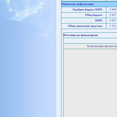
Финансова информация
Одобрен бюджет БФП:
3 840
Общ бюджет:
2 657
БФП:
2 657
Общо изплатени средства:
2 522
Източник на финансиране
Безвъзмездна финансо