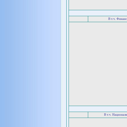
В т.ч. Финан
В т.ч. Национал