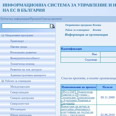
ИНФОРМАЦИОННА СИСТЕМА ЗА УПРАВЛЕНИЕ И 
НА ЕС В БЪЛГАРИЯ
Публична информация/
Проекти/
Списък проекти/
Оперативна програма:
Всички
Район за планиране:
Всички
Информация за организация
Оперативни програми
Транспорт
Околна среда
Идентификация
Регионално развитие
Име
Конкурентоспособност
Седалище
Техническа помощ
Развитие на чов. ресурси
Административен капацитет
Списък проекти, в които организац
Райони за планиране
Международен
Наименование на проекта
Начало
ПРО-СТАРТ Практическо
Северозападен
Развитие и Обучение –
Строителни Технологични
09.11.2009
Северен централен
и Адаптивни Решения и
Тенденции
Североизточен
Въвеждане на мерки за
енергийна ефективност,
Югозападен
осигуряване на достъп на
хора с увреждания,
02.06.2010
Южен централен