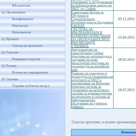
обновяване и модернизация
на библиотечния център на
Югоизточен
УАСГ, гр. София.
Организации
Електронни Форми за
Обучение в
Бенефициенти
Строителството,
03.12.2012
Архитектурата и Геодезията
Партньори
ЕФОСАГ
СИСТЕМА ЗА
Изпълнители
КВАЛИФИКАЦИЯ И
КАРИЕРНО ИЗРАСТВАНЕ
23.04.2013
Проекти
НА ПРЕПОДАВАТЕЛИТЕ
ВЪВ ВИСШИТЕ
Списък на проектите
УЧИЛИЩА
Актуализиране на
Търсене
съществуваща учебна
програма по архитектура и
Разширено търсене
създаване на нова
28.05.2013
магистърска програма по
Речник
архитектура на английски
език
Речник на съкращенията
Развитие на стандарти и
процедури за управление на
Справки
качеството в УАСГ и
разработване на Интернет
Справки публичен модул
базирани системи за
управление на качеството,
18.07.2013
системи за администриране
на процесите и системи за
информационно
обслужване на учебната
дейност.
Списък проекти, в които организац
Наименов