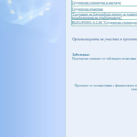
Студентски стипендии и награди
Студентски практики
"Създаване на Европейски център за развит
рехабилитация на тръбопроводи"
BG051PO001-4.2.06 "Студентски стипендии
Организацията не участва в проекти
Забележка:
Подчертан елемент от таблицата позволява 
Проектът се осъществява с финансовата 
съю