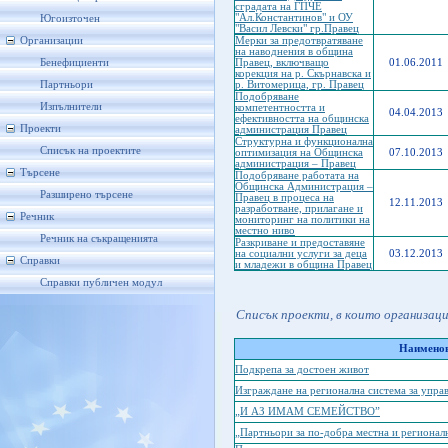
сградата на ГПЧЕ
"Ал.Константинов" и ОУ
Югоизточен
"Васил Левски" гр.Правец
Организации
Мерки за предотвратяване
на наводнения в община
Бенефициенти
Правец, включващо
01.06.2011
корекция на р. Скърнавска и
Партньори
р. Витомерица, гр. Правец
Подобряване
Изпълнители
компетентността и
04.04.2013
ефективността на общинска
Проекти
администрация Правец
Структурна и функционална
Списък на проектите
оптимизация на Общинска
07.10.2013
администрация – Правец
Търсене
Подобряване работата на
Общинска Администрация –
Разширено търсене
Правец в процеса на
12.11.2013
разработване, прилагане и
Речник
мониторинг на политики на
местно ниво
Речник на съкращенията
Разкриване и предоставяне
на социални услуги за деца
03.12.2013
Справки
и младежи в община Правец
Справки публичен модул
Списък проекти, в които организац
Наименов
Подкрепа за достоен живот
Изграждане на регионална система за упра
„И АЗ ИМАМ СЕМЕЙСТВО”
„Партньори за по-добра местна и регионал