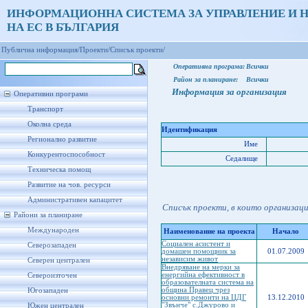
ИНФОРМАЦИОННА СИСТЕМА ЗА УПРАВЛЕНИЕ И 
НА ЕС В БЪЛГАРИЯ
Публична информация/
Проекти/
Списък проекти/
Оперативна програма:
Всички
Район за планиране:
Всички
Информация за организация
Оперативни програми
Транспорт
Околна среда
Идентификация
Регионално развитие
Име
Конкурентоспособност
Седалище
Техническа помощ
Развитие на чов. ресурси
Административен капацитет
Списък проекти, в които организац
Райони за планиране
Международен
Наименование на проекта
Начало
Социален асистент и
Северозападен
домашен помощник за
01.07.2009
независим живот
Северен централен
Внедряване на мерки за
енергийна ефективност в
Североизточен
образователната система на
община Правец чрез
Югозападен
основни ремонти на ЦДГ
13.12.2010
"Звънче" с.Джурово и
Южен централен