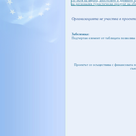
По пътя на вярата, апостолите и древните 
на регионален туристически продукт на об
Организацията не участва в проекти
Забележка:
Подчертан елемент от таблицата позволява 
Проектът се осъществява с финансовата 
съю