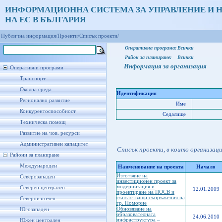
ИНФОРМАЦИОННА СИСТЕМА ЗА УПРАВЛЕНИЕ И 
НА ЕС В БЪЛГАРИЯ
Публична информация/
Проекти/
Списък проекти/
Оперативна програма:
Всички
Район за планиране:
Всички
Информация за организация
Оперативни програми
Транспорт
Околна среда
Идентификация
Регионално развитие
Име
Конкурентоспособност
Седалище
Техническа помощ
Развитие на чов. ресурси
Административен капацитет
Списък проекти, в които организац
Райони за планиране
Международен
Наименование на проекта
Начало
Изготвяне на
Северозападен
инвестиционен проект за
модернизация и
Северен централен
12.01.2009
проектиране на ПОСВ и
съпътстващи съоръжения на
Североизточен
гр. Поморие
Обновяване на
Югозападен
образователната
24.06.2010
инфраструктура –
Южен централен