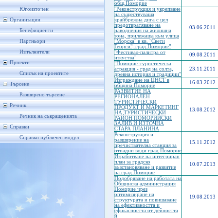
общ.Поморие
Югоизточен
"Реконструкция и укрепване
на съществуваща
Организации
крайбрежна дига с цел
предотвратяване на
03.06.2011
Бенефициенти
наводнения на жилищна
зона, прилежаща към улица
Партньори
"Морска" в кв. "Свети
Георги", град Поморие"
Изпълнители
"Фестивал-палитра от
09.08.2011
изкуства"
Проекти
"Поморие-туристическа
атракция - град на солта,
23.11.2011
Списък на проектите
древна история и традиции"
Изграждане на ЦНСТ в
16.03.2012
Търсене
община Поморие
РАЗВИТИЕ НА
Разширено търсене
РЕГИОНАЛЕН
ТУРИСТИЧЕСКИ
Речник
ПРОДУКТ И МАРКЕТИНГ
13.08.2012
НА ТУРИСТИЧЕСКИ
Речник на съкращенията
РАЙОН ПОМОРИЙСКИ
ЗАЛИВ И ИЗТОЧНА
Справки
СТАРА ПЛАНИНА
Реконструкция и
Справки публичен модул
разширение на
15.11.2012
пречиствателна станция за
отпадни води град Поморие
Изработване на интегриран
план за градско
10.07.2013
възстановяване и развитие
на град Поморие
Подобряване на работата на
Общинска администрация
Поморие чрез
оптимизиране на
19.08.2013
структурата и повишаване
на ефективността и
ефикасността от дейността
й