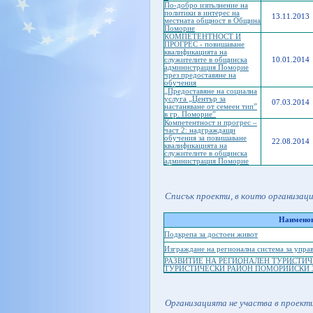
По-добро изпълнение на
политики в интерес на
13.11.2013
местната общност в Община
Поморие
КОМПЕТЕНТНОСТ И
ПРОГРЕС - повишаване
квалификацията на
служителите в общинска
10.01.2014
администрация Поморие
чрез предоставяне на
обучения
„Предоставяне на социална
услуга „Център за
07.03.2014
настаняване от семеен тип”
в гр. Поморие”
Компетентност и прогрес –
част 2: надграждащи
обучения за повишаване
22.08.2014
квалификацията на
служителите в общинска
администрация Поморие
Списък проекти, в които организац
Наименов
Подкрепа за достоен живот
Изграждане на регионална система за упра
РАЗВИТИЕ НА РЕГИОНАЛЕН ТУРИСТИЧ
ТУРИСТИЧЕСКИ РАЙОН ПОМОРИЙСКИ 
Организацията не участва в проекти