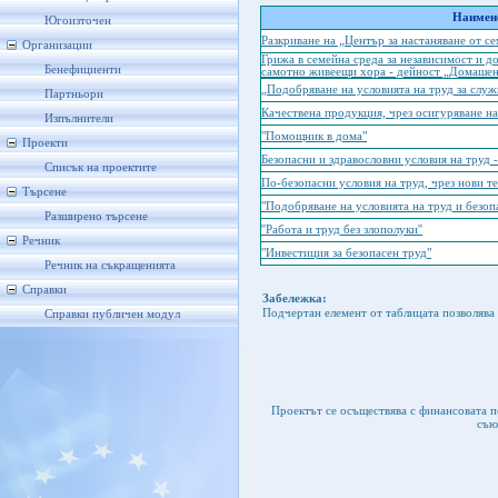
Наимено
Югоизточен
Разкриване на „Център за настаняване от се
Организации
Грижа в семейна среда за независимост и д
Бенефициенти
самотно живеещи хора - дейност „Домашен
„Подобряване на условията на труд за сл
Партньори
Качествена продукция, чрез осигуряване на
Изпълнители
"Помощник в дома"
Проекти
Безопасни и здравословни условия на труд -
Списък на проектите
По-безопасни условия на труд, чрез нови 
Търсене
"Подобряване на условията на труд и безо
Разширено търсене
''Работа и труд без злополуки''
Речник
"Инвестиция за безопасен труд"
Речник на съкращенията
Справки
Забележка:
Подчертан елемент от таблицата позволява 
Справки публичен модул
Проектът се осъществява с финансовата 
съю