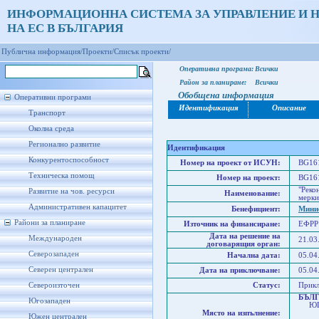
ИНФОРМАЦИОННА СИСТЕМА ЗА УПРАВЛЕНИЕ И 
НА ЕС В БЪЛГАРИЯ
Публична информация/
Проекти/
Списък проекти/
Оперативна програма:
Всички
Район за планиране:
Всички
Обобщена информация
Оперативни програми
Идентификация
Описание
Транспорт
Околна среда
Регионално развитие
Идентификация
Конкурентоспособност
Номер на проект от ИСУН:
BG161
Техническа помощ
Номер на проект:
BG161
"Реко
Развитие на чов. ресурси
Наименование:
мерки
Административен капацитет
Бенефициент:
Минис
Райони за планиране
Източник на финансиране:
ЕФРР
Дата на решение на
Международен
21.03
договарящия орган:
Северозападен
Начална дата:
05.04
Северен централен
Дата на приключване:
05.04
Североизточен
Статус:
Прик
БЪЛ
Югозападен
ЮГО
Място на изпълнение:
Юго
Южен централен