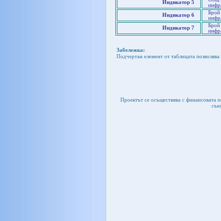
Индикатор 5
инфр
Брой 
Индикатор 6
инфр
Брой 
Индикатор 7
инфр
Забележка:
Подчертан елемент от таблицата позволява 
Проектът се осъществява с финансовата 
съю