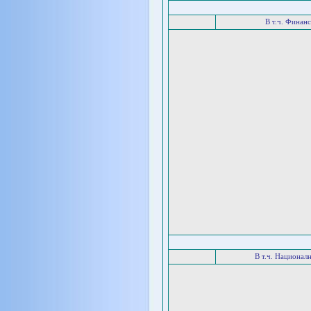
В т.ч. Финан
В т.ч. Национал