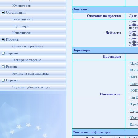
Со
Ст
Югоизточен
Описание
Организации
Описание на проекта:
Да по
Бенефициенти
Дейно
Дейно
Партньори
поръ
Дейно
Изпълнители
Дейности:
Дейно
Дейно
Проекти
Дейно
Дейно
Списък на проектите
Партньори
Търсене
Партньори:
Разширено търсене
"Лам
Речник
ПОЛИ
Речник на съкращенията
"МЕГ
Справки
“Кал
Справки публичен модул
ФОП
Изпълнители:
„Би 
"Сра
"Тер
"Сън
Конс
Финансова информация