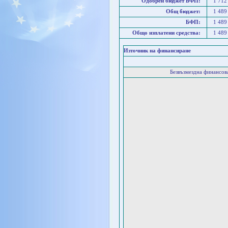
Одобрен бюджет БФП:
1 712
Общ бюджет:
1 489
БФП:
1 489
Общо изплатени средства:
1 489
Източник на финансиране
Безвъзмездна финансо