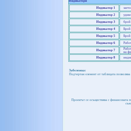
Индикатори
Индикатор 1
заето
Индикатор 2
удив
Индикатор 3
брой
Индикатор 4
Брой
Индикатор 5
Брой
Индикатор 6
Работ
Работ
Индикатор 7
на ф
Индикатор 8
индик
Забележка:
Подчертан елемент от таблицата позволява 
Проектът се осъществява с финансовата 
съю