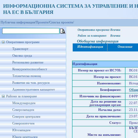
ИНФОРМАЦИОННА СИСТЕМА ЗА УПРАВЛЕНИЕ И 
НА ЕС В БЪЛГАРИЯ
Публична информация/
Проекти/
Списък проекти/
Оперативна програма:
Всички
Район за планиране:
Всички
Обобщена информация
Оперативни програми
Идентификация
Описание
Транспорт
Околна среда
Регионално развитие
Идентификация
Конкурентоспособност
Номер на проект от ИСУН:
BG161
Техническа помощ
Номер на проект:
BG161
Развитие на чов. ресурси
Наименование:
Истор
Административен капацитет
Бенефициент:
Общи
Райони за планиране
Източник на финансиране:
ЕФРР
Дата на решение на
Международен
22.07
договарящия орган:
Северозападен
Начална дата:
23.11
Дата на приключване:
23.07
Северен централен
Статус:
Прик
Североизточен
БЪЛ
Югозападен
СЕВ
Място на изпълнение:
Сев
Южен централен