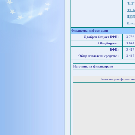
"Ц 2
"ЕГ 
ДЗЗД
Конс
Финансова информация
Одобрен бюджет БФП:
3 756
Общ бюджет:
3 641
БФП:
3 417
Общо изплатени средства:
3 417
Източник на финансиране
Безвъзмездна финансо