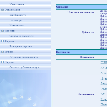
В
М
Югоизточен
Описание
Организации
Да ва
Описание на проекта:
дивер
Бенефициенти
Дейно
Дейно
Партньори
Дейно
Дейно
Изпълнители
дейно
Дейно
Проекти
Дейности:
Дейно
Дейно
Списък на проектите
Дейно
Дейно
Търсене
Дейно
Дейно
Разширено търсене
Дейно
Речник
Партньори
Речник на съкращенията
Партньори:
Справки
"ПР
Справки публичен модул
ИНТ
Агро
„Арк
Арка
"Кол
Изпълнители:
"БУЛ
"Стр
"Тер