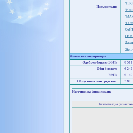
"ПГС
Изпълнители:
"Ила
"МАК
"СО
САЙТ
СИМ
Джене
"Кар
Финансова информация
Одобрен бюджет БФП:
8 511
Общ бюджет:
6 242
БФП:
6 149
Общо изплатени средства:
7 805
Източник на финансиране
Безвъзмездна финансо