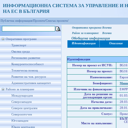
ИНФОРМАЦИОННА СИСТЕМА ЗА УПРАВЛЕНИЕ И 
НА ЕС В БЪЛГАРИЯ
Публична информация/
Проекти/
Списък проекти/
Оперативна програма:
Всички
Район за планиране:
Всички
Обобщена информация
Оперативни програми
Идентификация
Описание
Транспорт
Околна среда
Регионално развитие
Идентификация
Конкурентоспособност
Номер на проект от ИСУН:
BG161
Техническа помощ
Номер на проект:
BG161
Развитие на чов. ресурси
Наименование:
Европ
Административен капацитет
Бенефициент:
Минис
Райони за планиране
Източник на финансиране:
ЕФРР
Дата на решение на
Международен
01.03
договарящия орган:
Северозападен
Начална дата:
28.03
Дата на приключване:
28.01
Северен централен
Статус:
Прик
Североизточен
БЪЛ
Югозападен
СЕВ
Място на изпълнение:
Севе
Южен централен