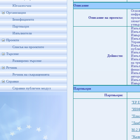
Р
Описание
Югоизточен
Основ
Организации
инфра
Описание на проекта:
прила
Бенефициенти
злока
утвър
Партньори
Изпъл
Изпъл
Изпълнители
Извър
Изпъл
Проекти
Управ
Изпъл
Списък на проектите
публи
Изпъл
Търсене
Дейности:
Изпъл
Изпъл
Разширено търсене
на тр
Изпъл
Речник
финас
Изпъл
Речник на съкращенията
автор
Изпъл
Справки
Извър
Справки публичен модул
Партньори
Партньори:
"ЕР 
"ИН
"Пли
"Лам
М-2 
“Кал