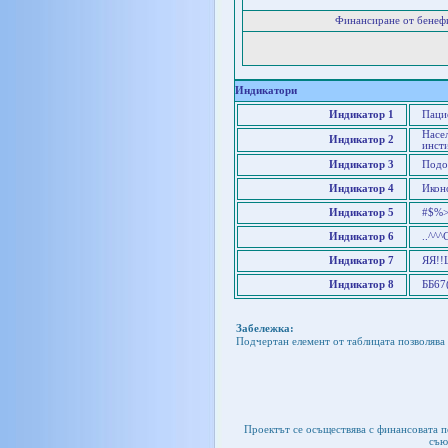
Финансиране от бенеф
Индикатори
Индикатор 1
Паци
Насел
Индикатор 2
инст
Индикатор 3
Подо
Индикатор 4
Иконо
Индикатор 5
#$%>
Индикатор 6
..^^^
Индикатор 7
ЯЯ!!
Индикатор 8
ББ67
Забележка:
Подчертан елемент от таблицата позволява 
Проектът се осъществява с финансовата 
съю