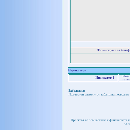
Финансиране от бенеф
Индикатори
Изгот
Индикатор 1
голем
Забележка:
Подчертан елемент от таблицата позволява 
Проектът се осъществява с финансовата 
съю