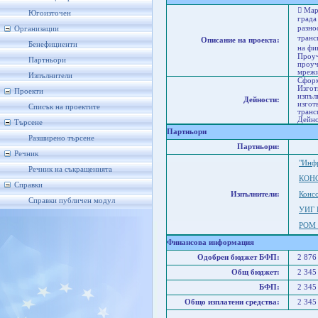
 Мар
Югоизточен
града
разно
Организации
транс
Описание на проекта:
Бенефициенти
на фи
Проуч
Партньори
проуч
мрежи
Изпълнители
Сформ
Изгот
Проекти
изпъл
Дейности:
изгот
Списък на проектите
транс
Дейно
Търсене
Партньори
Разширено търсене
Партньори:
Речник
"Инф
Речник на съкращенията
КОНС
Справки
Изпълнители:
Конс
Справки публичен модул
УИГ 
РОМ 
Финансова информация
Одобрен бюджет БФП:
2 876
Общ бюджет:
2 345
БФП:
2 345
Общо изплатени средства:
2 345