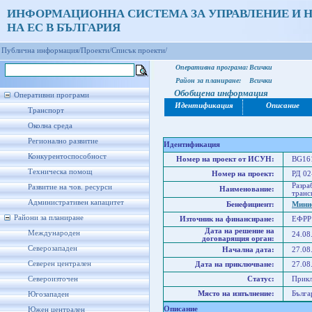
ИНФОРМАЦИОННА СИСТЕМА ЗА УПРАВЛЕНИЕ И 
НА ЕС В БЪЛГАРИЯ
Публична информация/
Проекти/
Списък проекти/
Оперативна програма:
Всички
Район за планиране:
Всички
Обобщена информация
Оперативни програми
Идентификация
Описание
Транспорт
Околна среда
Регионално развитие
Идентификация
Конкурентоспособност
Номер на проект от ИСУН:
BG161
Техническа помощ
Номер на проект:
РД 02
Разра
Развитие на чов. ресурси
Наименование:
транс
Административен капацитет
Бенефициент:
Минис
Райони за планиране
Източник на финансиране:
ЕФРР
Дата на решение на
Международен
24.08
договарящия орган:
Северозападен
Начална дата:
27.08
Северен централен
Дата на приключване:
27.08
Североизточен
Статус:
Прик
Място на изпълнение:
Бълга
Югозападен
Описание
Южен централен