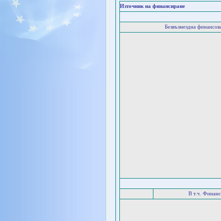
Източник на финансиране
Безвъзмездна финансо
В т.ч. Финан