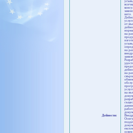
усъвъ
всичк
консу
закон
него.
Дейно
услуг
от въ
дейно
норма
на ра
проду
изгот
усъвъ
опред
на ра
внедр
заявл
Разра
удост
предо
дейно
на ра
свърз
обмен
обслу
прогр
услуг
на въ
докум
разра
същес
данни
работ
докум
Дейности:
Внедр
Осигу
подде
докум
експл
освен