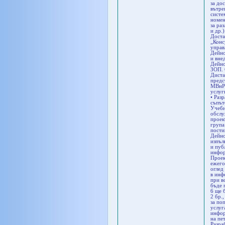
за до
вътре
систе
номен
за ра
и др.
Доста
„Конс
управ
Дейно
и вне
Дейно
ЗОП. 
Диста
предс
МВнР;
услуг
• Раз
съпът
Учебн
обслу
проек
група
пости
Дейно
изпъл
и пуб
инфор
Проек
ежего
оглед
в инф
при в
бъде 
6 ще 
2 бр.
за по
услуг
инфор
на пе
Разра