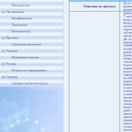
Да се
Югоизточен
Описание на проекта:
разви
външн
Организации
Дейно
7 екс
Бенефициенти
коорд
коорд
Партньори
проек
перио
Изпълнители
съблю
проек
Проекти
ще съ
комун
Списък на проектите
ОПАК.
подкр
Търсене
реали
Дейно
Разширено търсене
общес
изпъл
Речник
подго
норма
Речник на съкращенията
подго
Закон
Справки
на из
лоялн
Справки публичен модул
Дейно
услуг
отнош
и раз
проце
предс
следв
модел
двата
прила
центр
админ
предо
усъвъ
изгот