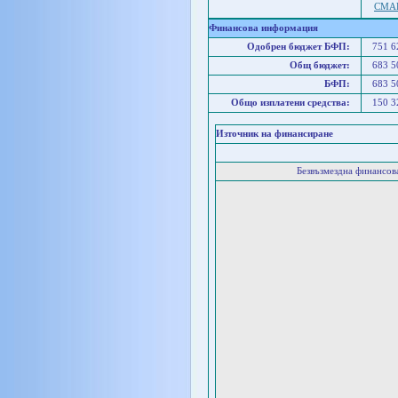
СМА
Финансова информация
Одобрен бюджет БФП:
751 
Общ бюджет:
683 
БФП:
683 
Общо изплатени средства:
150 
Източник на финансиране
Безвъзмездна финансо