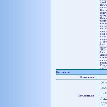
дизай
Публи
проек
Плака
консу
култу
Публи
цветн
нався
др. о
попул
предп
на ин
памет
инфор
9. Ин
бъдат
тираж
ДКО, 
бъдат
Дейно
изиск
проек
пропу
След 
одите
Партньори
Партньори:
„Кон
"БАЛ
В и 
Изпълнители:
"Ди 
АДВ