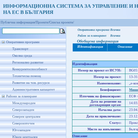
ИНФОРМАЦИОННА СИСТЕМА ЗА УПРАВЛЕНИЕ И 
НА ЕС В БЪЛГАРИЯ
Публична информация/
Проекти/
Списък проекти/
Оперативна програма:
Всички
Район за планиране:
Всички
Обобщена информация
Оперативни програми
Идентификация
Описание
Транспорт
Околна среда
Регионално развитие
Идентификация
Конкурентоспособност
Номер на проект от ИСУН:
BG051
Техническа помощ
Номер на проект:
13-31
Развитие на чов. ресурси
Наименование:
„е-ко
Административен капацитет
Бенефициент:
Минис
Райони за планиране
Източник на финансиране:
ЕСФ 
Дата на решение на
Международен
14.03
договарящия орган:
Северозападен
Начална дата:
23.04
Дата на приключване:
23.12
Северен централен
Статус:
Прик
Североизточен
Място на изпълнение:
Бълга
Югозападен
Описание
Южен централен