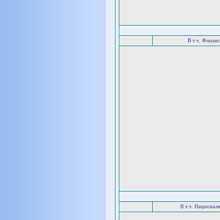
В т.ч. Финан
В т.ч. Национал