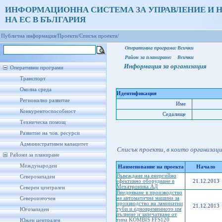
ИНФОРМАЦИОННА СИСТЕМА ЗА УПРАВЛЕНИЕ И 
НА ЕС В БЪЛГАРИЯ
Публична информация/
Проекти/
Списък проекти/
Оперативна програма:
Всички
Район за планиране:
Всички
Информация за организация
Оперативни програми
Транспорт
Околна среда
Идентификация
Регионално развитие
Име
Конкурентоспособност
Седалище
Техническа помощ
Развитие на чов. ресурси
Административен капацитет
Списък проекти, в които организац
Райони за планиране
Международен
Наименование на проекта
Начало
Въвеждане на енергийно
Северозападен
ефективно оборудване в
21.12.2013
Мехатроника АД
Северен централен
Внедряване в производство
на автоматична машина за
Североизточен
производство на ламинатни
21.12.2013
туби и едновременното им
Югозападен
пълнене и запечатване от
типа KOMBIS FFS120
Южен централен