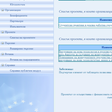
Югоизточен
Организации
Списък проекти, в които организац
Бенефициенти
Наименов
Партньори
Студентски практики в реална работна сред
Изпълнители
Проекти
Списък на проектите
Списък проекти, в които организац
Търсене
Наимено
Разширено търсене
Внедряване на нова технология в производ
Речник
като фактори за създаване на конкурентни 
Повишаване на конкурентните предимства и
Речник на съкращенията
внедряване на нови технологични линии в п
Справки
Забележка:
Справки публичен модул
Подчертан елемент от таблицата позволява 
Проектът се осъществява с финансовата 
съю