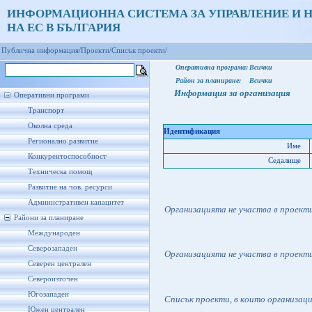
ИНФОРМАЦИОННА СИСТЕМА ЗА УПРАВЛЕНИЕ И 
НА ЕС В БЪЛГАРИЯ
Публична информация/
Проекти/
Списък проекти/
Оперативна програма:
Всички
Район за планиране:
Всички
Информация за организация
Оперативни програми
Транспорт
Околна среда
Идентификация
Регионално развитие
Име
Конкурентоспособност
Седалище
Техническа помощ
Развитие на чов. ресурси
Административен капацитет
Организацията не участва в проект
Райони за планиране
Международен
Северозападен
Организацията не участва в проект
Северен централен
Североизточен
Югозападен
Списък проекти, в които организац
Южен централен