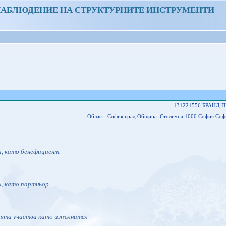
НАБЛЮДЕНИЕ НА СТРУКТУРНИТЕ ИНСТРУМЕНТИ
131221556 БРАНД 
Област: София град Oбщина: Столична 1000 София София-11
и, като бенефициент.
и, като партньор.
ията участва като изпълнител