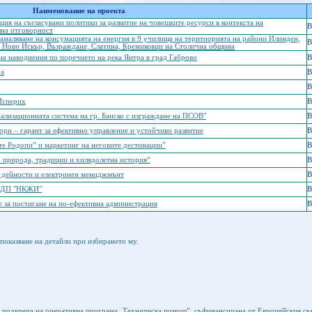
Наименование на проекта
ция на съгласувани политики за развитие на човешките ресурси в контекста на
B
лна отговорност
амаляване на консумацията на енергия в 9 училища на теритиорията на райони Илинден,
B
, Нови Искър, Възраждане, Слатина, Кремиковци на Столична община
а наводнения по поречието на река Янтра в град Габрово
B
ра
B
B
 Исперих
B
ализационната система на гр. Банско с изграждане на ПСОВ"
B
ори – гарант за ефективно управление и устойчиво развитие
B
те Родопи” и маркетинг на неговите дестинации”
B
 природа, традиции и хилядолетна история“
B
 дейности и електронен мениджмънт
B
в ДП "НКЖИ"
B
 за постигане на по-ефективна администрация
B
показване на детайли при избирането му.
а подкрепа на оперативна програма „Техническа помощ”, съфинансирана от Европейския съ