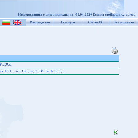
Информацията е актуализирана на: 01.04.2020 Всички стойности са в лева.
Ръководство
Е-услуги
СФ на ЕС
За системата
ПР ЕООД
11, , ж.к. Яворов, бл. 39, вх. Б, ет. 1, а