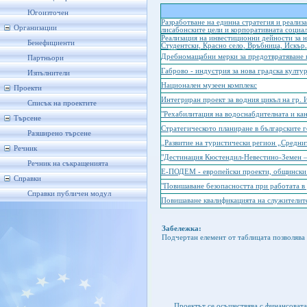
Югоизточен
Разработване на единна стратегия и реализа
Организации
лисабонските цели и корпоративната социа
Реализация на инвестиционни дейности за н
Бенефициенти
Студентски, Красно село, Връбница, Искър
Дребномащабни мерки за предотвратяване н
Партньори
Габрово - индустрия за нова градска култу
Изпълнители
Национален музеен комплекс
Проекти
Интегриран проект за водния цикъл на гр.
Списък на проектите
"Рехабилитация на водоснабдителната и кан
Търсене
Стратегическото планиране в българските г
Разширено търсене
„Развитие на туристически регион „Средни
Речник
"Дестинация Кюстендил-Невестино-Земен –
Речник на съкращенията
Е-ПОДЕМ - европейски проекти, общински
Справки
"Повишаване безопасността при работата 
Справки публичен модул
Повишаване квалификацията на служителите
Забележка:
Подчертан елемент от таблицата позволява 
Проектът се осъществява с финансоват