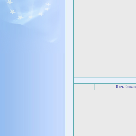
В т.ч. Финан