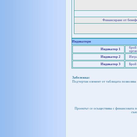
Финансиране от бенеф
Индикатори
брой
Индикатор 1
орга
Индикатор 2
Изгр
Индикатор 3
Брой
Забележка:
Подчертан елемент от таблицата позволява 
Проектът се осъществява с финансовата 
съю