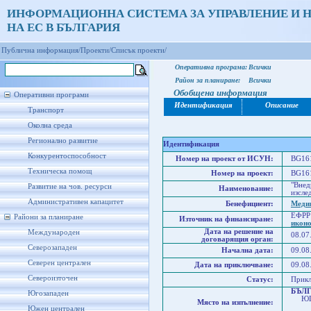
ИНФОРМАЦИОННА СИСТЕМА ЗА УПРАВЛЕНИЕ И 
НА ЕС В БЪЛГАРИЯ
Публична информация/
Проекти/
Списък проекти/
Оперативна програма:
Всички
Район за планиране:
Всички
Обобщена информация
Оперативни програми
Идентификация
Описание
Транспорт
Околна среда
Регионално развитие
Идентификация
Конкурентоспособност
Номер на проект от ИСУН:
BG161
Техническа помощ
Номер на проект:
BG161
"Внед
Развитие на чов. ресурси
Наименование:
изсле
Административен капацитет
Бенефициент:
Медиц
ЕФРР
Райони за планиране
Източник на финансиране:
икон
Дата на решение на
Международен
08.07
договарящия орган:
Северозападен
Начална дата:
09.08
Северен централен
Дата на приключване:
09.08
Североизточен
Статус:
Прик
БЪЛ
Югозападен
ЮГО
Място на изпълнение:
Юго
Южен централен