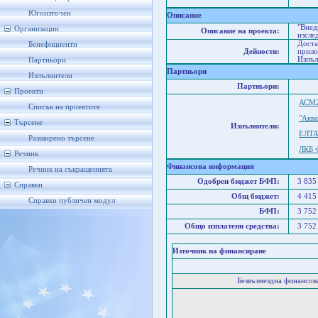
Со
Югоизточен
Описание
"Внед
Организации
Описание на проекта:
изсле
Доста
Бенефициенти
Дейности:
прило
Изпъл
Партньори
Партньори
Изпълнители
Партньори:
Проекти
АСМ
Списък на проектите
"Акв
Търсене
Изпълнители:
ЕЛТА
Разширено търсене
ЛКБ 
Речник
Финансова информация
Речник на съкращенията
Одобрен бюджет БФП:
3 835
Справки
Общ бюджет:
4 415
Справки публичен модул
БФП:
3 752
Общо изплатени средства:
3 752
Източник на финансиране
Безвъзмездна финансо