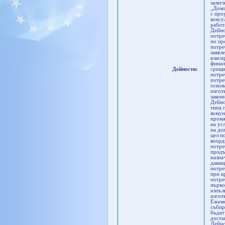
залег
„Дома
с про
консу
работ
Дейно
потре
по пр
потре
заявл
класи
финал
Дейности:
срещи
потре
потре
основ
изгот
закон
Дейно
типа 
комун
промя
на ус
на до
цел п
коорд
потре
продъ
назна
даващ
потре
при к
потре
първо
изпъл
изгот
Ежеме
събир
бъдат
доста
Дейно