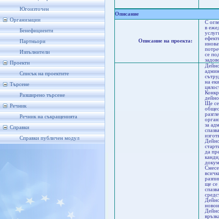
Бу
А
Югоизточен
Описание
Организации
С огл
в еже
Бенефициенти
услуг
ефект
Описание на проекта:
Партньори
инова
потре
Изпълнители
се по
задов
Проекти
Дейно
админ
Списък на проектите
сътру
на ек
Търсене
цялос
Конкр
Разширено търсене
дейно
Ще се
Речник
общес
разгл
Речник на съкращенията
орган
за ад
Справки
спазв
изгот
Справки публичен модул
Дейно
старт
да пр
канди
докум
Смесе
всичк
разпи
ще се
спазв
средс
Дейно
новон
Дейно
връзк