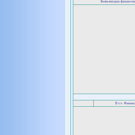
Безвъзмездна финансо
В т.ч. Финан