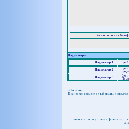
Финансиране от бенеф
Индикатори
Индикатор 1
Брой 
Брой 
Индикатор 2
пред
Брой
Индикатор 3
Помо
Забележка:
Подчертан елемент от таблицата позволява 
Проектът се осъществява с финансовата 
съю