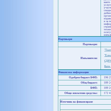
както
услуг
участ
специ
дейно
орган
издав
и за 
инфор
стран
техни
осигу
изпъл
Партньори
Партньори:
"Теа
"Елт
Изпълнители:
СДРУ
Катя
Финансова информация
Одобрен бюджет БФП:
196 
Общ бюджет:
189 
БФП:
189 
Общо изплатени средства:
172 
Източник на финансиране