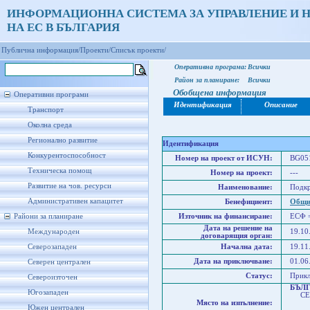
ИНФОРМАЦИОННА СИСТЕМА ЗА УПРАВЛЕНИЕ И 
НА ЕС В БЪЛГАРИЯ
Публична информация/
Проекти/
Списък проекти/
Оперативна програма:
Всички
Район за планиране:
Всички
Обобщена информация
Оперативни програми
Идентификация
Описание
Транспорт
Околна среда
Регионално развитие
Идентификация
Конкурентоспособност
Номер на проект от ИСУН:
BG051
Техническа помощ
Номер на проект:
---
Развитие на чов. ресурси
Наименование:
Подкр
Административен капацитет
Бенефициент:
Общи
Райони за планиране
Източник на финансиране:
ЕСФ 
Дата на решение на
Международен
19.10
договарящия орган:
Северозападен
Начална дата:
19.11
Дата на приключване:
01.06
Северен централен
Статус:
Прик
Североизточен
БЪЛ
Югозападен
СЕВ
Място на изпълнение:
Юго
Южен централен