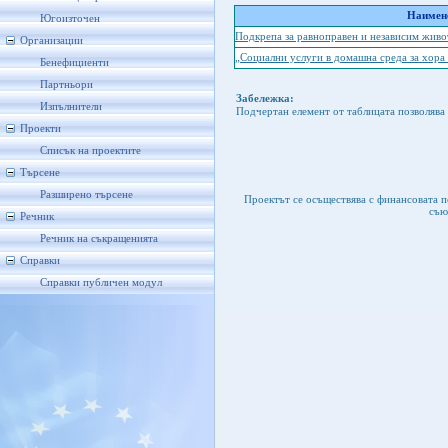
Наимено
Югоизточен
Подкрепа за равноправен и независим живо
Организации
„Социални услуги в домашна среда за хора
Бенефициенти
Партньори
Забележка:
Изпълнители
Подчертан елемент от таблицата позволява 
Проекти
Списък на проектите
Търсене
Разширено търсене
Проектът се осъществява с финансовата 
съю
Речник
Речник на съкращенията
Справки
Справки публичен модул