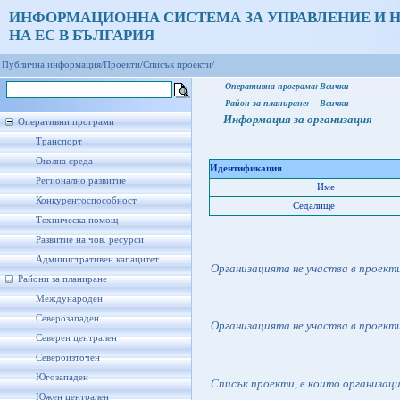
ИНФОРМАЦИОННА СИСТЕМА ЗА УПРАВЛЕНИЕ И 
НА ЕС В БЪЛГАРИЯ
Публична информация/
Проекти/
Списък проекти/
Оперативна програма:
Всички
Район за планиране:
Всички
Информация за организация
Оперативни програми
Транспорт
Околна среда
Идентификация
Регионално развитие
Име
Конкурентоспособност
Седалище
Техническа помощ
Развитие на чов. ресурси
Административен капацитет
Организацията не участва в проект
Райони за планиране
Международен
Северозападен
Организацията не участва в проект
Северен централен
Североизточен
Югозападен
Списък проекти, в които организац
Южен централен