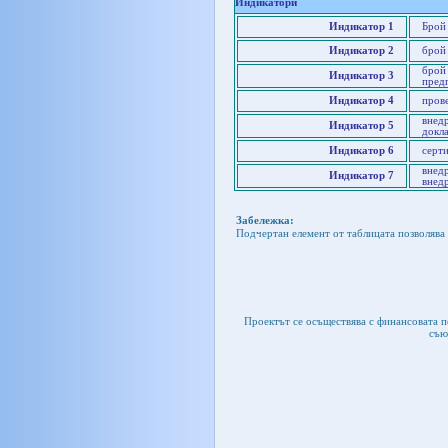
Индикатори
Индикатор 1
Брой
Индикатор 2
брой
брой 
Индикатор 3
пред
Индикатор 4
пров
внедр
Индикатор 5
докла
Индикатор 6
серт
внед
Индикатор 7
внед
Забележка:
Подчертан елемент от таблицата позволява 
Проектът се осъществява с финансовата 
съю