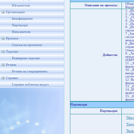
Общат
Описание на проекта:
Югоизточен
Кърдж
1: „И
Организации
2: „П
3.: „
Бенефициенти
4: „Р
5: „П
Партньори
6: „И
серти
Изпълнители
7 „За
систе
Проекти
между
8 „Вн
Списък на проектите
управ
станд
Търсене
9. „З
Дейности:
между
Разширено търсене
(ERP/
11. „
Речник
фирма
10. „
Речник на съкращенията
внедр
систе
Справки
12. В
фирма
Справки публичен модул
13. „
14.„И
включ
15. „
финан
Партньори
Партньори:
"Мас
"Евр
"Бълг