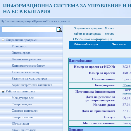
ИНФОРМАЦИОННА СИСТЕМА ЗА УПРАВЛЕНИЕ И 
НА ЕС В БЪЛГАРИЯ
Публична информация/
Проекти/
Списък проекти/
Оперативна програма:
Всички
Район за планиране:
Всички
Обобщена информация
Оперативни програми
Идентификация
Описание
Транспорт
Околна среда
Регионално развитие
Идентификация
Конкурентоспособност
Номер на проект от ИСУН:
BG161
Техническа помощ
Номер на проект:
4МС-0
Развитие на чов. ресурси
Наименование:
Чрез 
Административен капацитет
Бенефициент:
"Вет
ЕФРР
Райони за планиране
Източник на финансиране:
икон
Дата на решение на
Международен
04.04
договарящия орган:
Северозападен
Начална дата:
27.04
Северен централен
Дата на приключване:
27.10
Североизточен
Статус:
Прик
Място на изпълнение:
Бълга
Югозападен
Описание
Южен централен