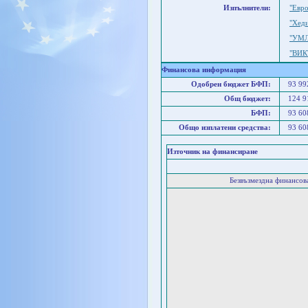
Изпълнители:
"Евр
"Хед
"УМ
"ВИК
Финансова информация
Одобрен бюджет БФП:
93 9
Общ бюджет:
124 
БФП:
93 6
Общо изплатени средства:
93 6
Източник на финансиране
Безвъзмездна финансо