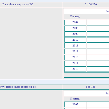
В т.ч. Финансиране от ЕС
3 106 270
Ре
Период
2007
2008
2009
2010
2011
2012
2013
2014
2015
В т.ч. Национално финансиране
548 165
Ре
Период
2007