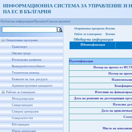
ИНФОРМАЦИОННА СИСТЕМА ЗА УПРАВЛЕНИЕ И 
НА ЕС В БЪЛГАРИЯ
Публична информация/
Проекти/
Списък проекти/
Оперативна програма:
Всички
Район за планиране:
Всички
Обобщена информация
Оперативни програми
Идентификация
Транспорт
Околна среда
Регионално развитие
Идентификация
Конкурентоспособност
Номер на проект от ИСУ
Техническа помощ
Номер на проек
Развитие на чов. ресурси
Наименовани
Административен капацитет
Бенефициен
Райони за планиране
Източник на финансиран
Дата на решение на договарящия орга
Международен
Начална дат
Северозападен
Дата на приключван
Северен централен
Стату
Североизточен
Югозападен
Място на изпълнени
Южен централен