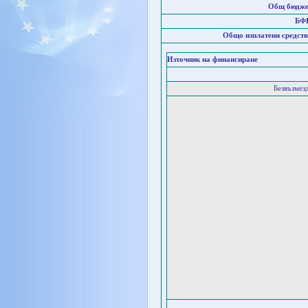
Общ бюдже
БФ
Общо изплатени средств
Източник на финансиране
Безвъзмез