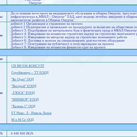
Омуртаг
Да се повиши качеството на медицинското обслужване в община Омуртаг, чрез осиг
а:
инфраструктура в„МБАЛ – Омуртаг” ЕАД, като водещо лечебно заведение в общинат
икономическо развитие в Община Омуртаг
дейност 1 Организация и управление на проекта
дейност 2 Подпомагане и провеждане на процедурите за възлагане на обществени 
Дейност 3: Подобряване на материалната база и физическата среда в МБАЛ Омурт
Дейност 4: Извършване на независим строителен надзор на строително монтажните 
и:
Дейност 5: Извършване на авторски надзор на строително монтажните работи
Дейност 6: Доставка и монтаж на специализирано диагностично оборудване
Дейност 7: Осигуряване на публичност и популяризиране на проекта
Дейност 8: Извършване на независим финансов одит на проекта
и:
СИ ВИ ЕМ-КОНСУЛТ
Стройкомерс – ТТ ЕООД
"Ко Одит" ООД
"Вистрой" ЕООД
и:
„ГЛОСА” ЕООД
"МИМКОР" ЕООД
“Калина 1” ООД
ЕТ Нико- Л - Никола Лилов
М и М Со ООД
П:
4 446 600 BGN