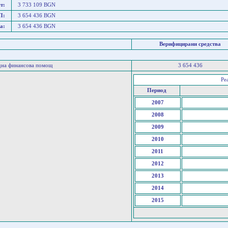
т:
3 733 109 BGN
П:
3 654 436 BGN
а:
3 654 436 BGN
Верифицирани средства
дна финансова помощ
3 654 436
Ре
Период
2007
2008
2009
2010
2011
2012
2013
2014
2015