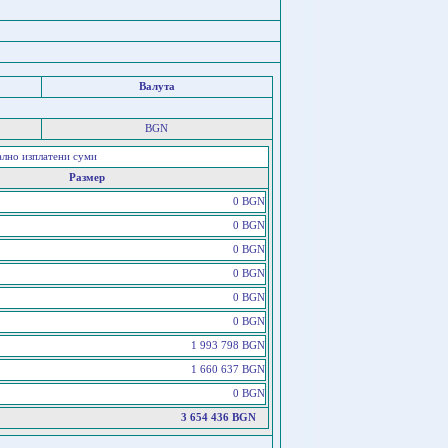
Валута
BGN
ално изплатени суми
Размер
0 BGN
0 BGN
0 BGN
0 BGN
0 BGN
0 BGN
1 993 798 BGN
1 660 637 BGN
0 BGN
3 654 436 BGN