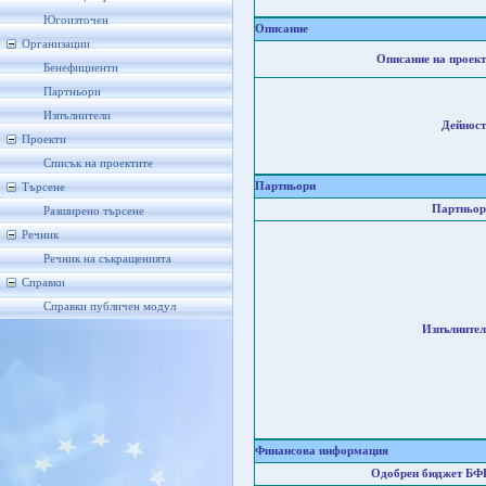
Югоизточен
Описание
Организации
Описание на проект
Бенефициенти
Партньори
Изпълнители
Дейност
Проекти
Списък на проектите
Партньори
Търсене
Партньор
Разширено търсене
Речник
Речник на съкращенията
Справки
Справки публичен модул
Изпълнител
Финансова информация
Одобрен бюджет БФ