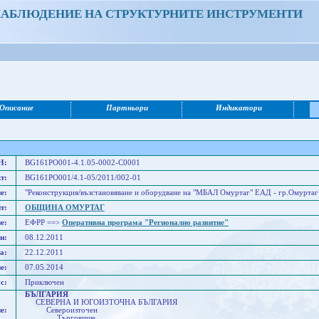
НАБЛЮДЕНИЕ НА СТРУКТУРНИТЕ ИНСТРУМЕНТИ
Описание
Партньори
Индикатори
Н:
BG161PO001-4.1.05-0002-C0001
т:
BG161PO001/4.1-05/2011/002-01
е:
"Реконструкция/възстановяване и оборудване на "МБАЛ Омуртаг" ЕАД - гр.Омуртаг
т:
ОБЩИНА ОМУРТАГ
е:
ЕФРР ==>
Оперативна програма "Регионално развитие"
н:
08.12.2011
а:
22.12.2011
е:
07.05.2014
с:
Приключен
БЪЛГАРИЯ
СЕВЕРНА И ЮГОИЗТОЧНА БЪЛГАРИЯ
е:
Североизточен
Търговище