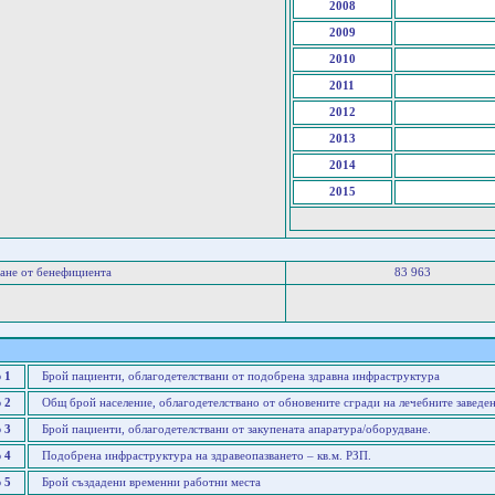
2008
2009
2010
2011
2012
2013
2014
2015
ане от бенефициента
83 963
 1
Брой пациенти, облагодетелствани от подобрена здравна инфраструктура
 2
Общ брой население, облагодетелствано от обновените сгради на лечебните заведе
 3
Брой пациенти, облагодетелствани от закупената апаратура/оборудване.
 4
Подобрена инфраструктура на здравеопазването – кв.м. РЗП.
 5
Брой създадени временни работни места