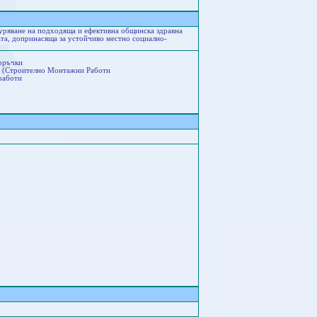
уряване на подходяща и ефективна общинска здравна
а, допринасяща за устойчиво местно социално-
поръчки
аг (Строително Монтажни Работи
работи