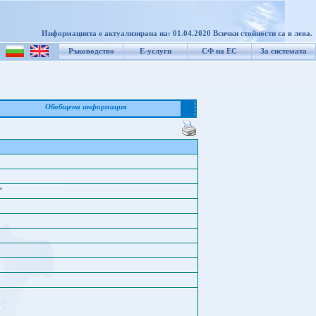
Информацията е актуализирана на: 01.04.2020 Всички стойности са в лева.
Ръководство
Е-услуги
СФ на ЕС
За системата
Обобщена информация
"