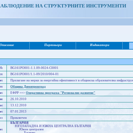
НАБЛЮДЕНИЕ НА СТРУКТУРНИТЕ ИНСТРУМЕНТИ
Описание
Партньори
Индикатори
Н:
BG161PO001-1.1.09-0024-C0001
т:
BG161PO001/1.1-09/2010/004-01
е:
Прилагане на мерки за енергийна ефективност в общинска образователна инфрастр
т:
Община Димитровград
е:
ЕФРР ==>
Оперативна програма "Регионално развитие"
н:
26.10.2010
а:
13.12.2010
е:
07.01.2013
с:
Приключен
БЪЛГАРИЯ
ЮГОЗАПАДНА И ЮЖНА ЦЕНТРАЛНА БЪЛГАРИЯ
е:
Южен централен
Хасково