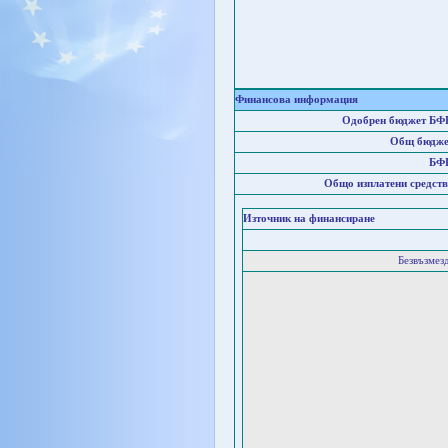
Финансова информация
Одобрен бюджет БФ
Общ бюдже
БФ
Общо изплатени средств
Източник на финансиране
Безвъзмез