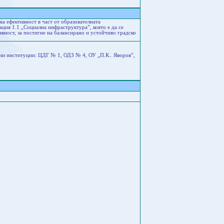
а ефективност в част от образователната
ция 1.1 „Социална инфраструктура”, която е да се
вност, за постигне на балансирано и устойчиво градско
лни институции: ЦДГ № 1, ОДЗ № 4, ОУ „П.К.. Яворов”,