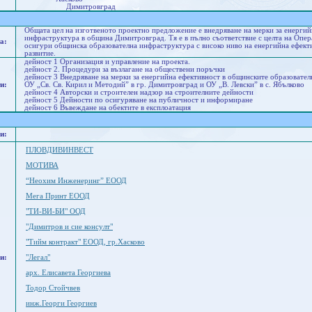
Димитровград
Общата цел на изготвеното проектно предложение е внедряване на мерки за енергийн
инфраструктура в община Димитровград. Тя е в пълно съответствие с целта на Опера
а:
осигури общинска образователна инфраструктура с високо ниво на енергийна ефекти
развитие.
дейност 1 Организация и управление на проекта.
дейност 2. Процедури за възлагане на обществени поръчки
дейност 3 Внедряване на мерки за енергийна ефективност в общинските образовате
и:
ОУ „Св. Св. Кирил и Методий” в гр. Димитровград и ОУ „В. Левски” в с. Ябълково
дейност 4 Авторски и строителен надзор на строителните дейности
дейност 5 Дейности по осигуряване на публичност и информиране
дейност 6 Въвеждане на обектите в експлоатация
и:
ПЛОВДИВИНВЕСТ
МОТИВА
“Неохим Инженеринг” ЕООД
Мега Принт ЕООД
"ТИ-ВИ-БИ" ООД
"Димитров и сие консулт"
"Тийм контракт" ЕООД, гр.Хасково
и:
"Легал"
арх. Елисавета Георгиева
Тодор Стойчвев
инж.Георги Георгиев