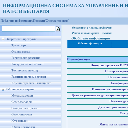
ИНФОРМАЦИОННА СИСТЕМА ЗА УПРАВЛЕНИЕ И 
НА ЕС В БЪЛГАРИЯ
Публична информация/
Проекти/
Списък проекти/
Оперативна програма:
Всички
Район за планиране:
Всички
Обобщена информация
Оперативни програми
Идентификация
Транспорт
Околна среда
Регионално развитие
Идентификация
Конкурентоспособност
Номер на проект от ИСУ
Техническа помощ
Номер на проек
Развитие на чов. ресурси
Наименовани
Административен капацитет
Бенефициен
Райони за планиране
Източник на финансиран
Дата на решение на договарящия орга
Международен
Начална дат
Северозападен
Дата на приключван
Северен централен
Стату
Североизточен
Югозападен
Място на изпълнени
Южен централен