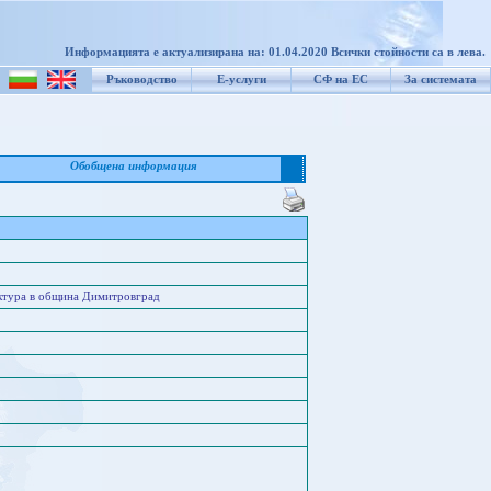
Информацията е актуализирана на: 01.04.2020 Всички стойности са в лева.
Ръководство
Е-услуги
СФ на ЕС
За системата
Обобщена информация
уктура в община Димитровград