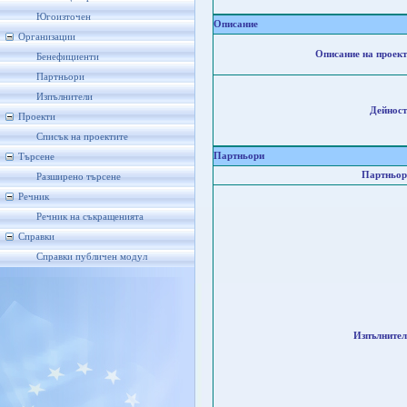
Югоизточен
Описание
Организации
Описание на проект
Бенефициенти
Партньори
Изпълнители
Дейност
Проекти
Списък на проектите
Партньори
Търсене
Партньор
Разширено търсене
Речник
Речник на съкращенията
Справки
Справки публичен модул
Изпълнител