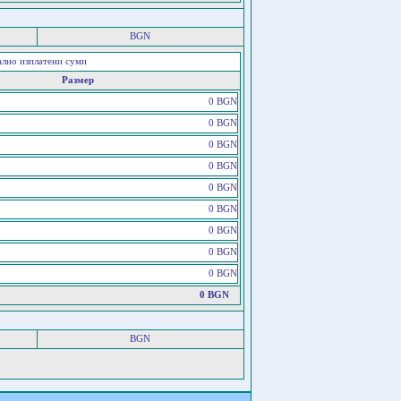
BGN
ално изплатени суми
Размер
0 BGN
0 BGN
0 BGN
0 BGN
0 BGN
0 BGN
0 BGN
0 BGN
0 BGN
0 BGN
BGN