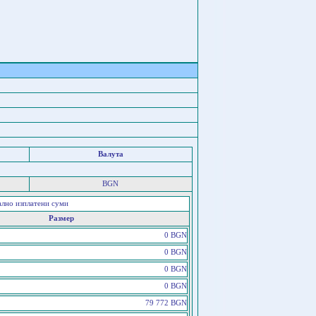
Валута
BGN
ално изплатени суми
Размер
0 BGN
0 BGN
0 BGN
0 BGN
79 772 BGN