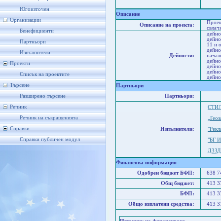
Кю
Д
Югоизточен
Описание
Организации
Проек
Описание на проекта:
свлач
Бенефициенти
дейно
дейно
Партньори
11 и 
дейно
Изпълнители
Дейности:
начал
дейно
Проекти
дейно
дейно
Списък на проектите
дейно
Търсене
Партньори
Разширено търсене
Партньори:
Речник
СТИ
Речник на съкращенията
„Гео
Справки
Изпълнители:
"Рек
Справки публичен модул
"БГ 
ДЗЗ
Финансова информация
Одобрен бюджет БФП:
638 
Общ бюджет:
413 
БФП:
413 
Общо изплатени средства:
413 