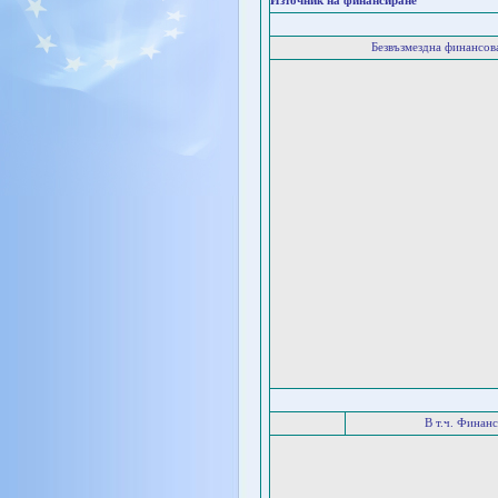
Източник на финансиране
Безвъзмездна финансо
В т.ч. Финан