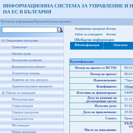
ИНФОРМАЦИОННА СИСТЕМА ЗА УПРАВЛЕНИЕ И 
НА ЕС В БЪЛГАРИЯ
Публична информация/
Проекти/
Списък проекти/
Оперативна програма:
Всички
Район за планиране:
Всички
Обобщена информация
Оперативни програми
Идентификация
Описание
Транспорт
Околна среда
Регионално развитие
Идентификация
Конкурентоспособност
Номер на проект от ИСУН:
BG161
Техническа помощ
Номер на проект:
BG161
Развитие на чов. ресурси
Наименование:
“Укре
Административен капацитет
Бенефициент:
Общи
Райони за планиране
Източник на финансиране:
ЕФРР
Дата на решение на
Международен
21.12
договарящия орган:
Северозападен
Начална дата:
05.02
Дата на приключване:
29.09
Северен централен
Статус:
Прик
Североизточен
БЪЛ
Югозападен
ЮГО
Място на изпълнение:
Юго
Южен централен