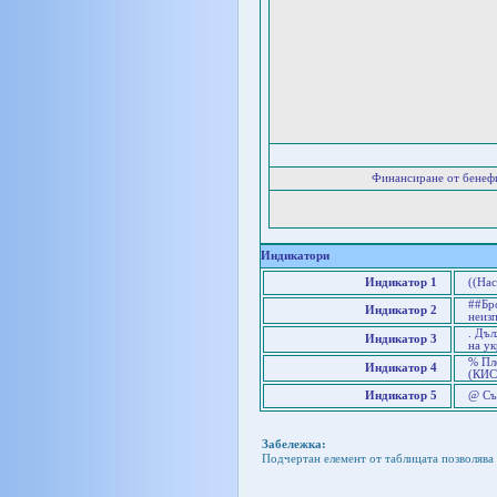
Финансиране от бенеф
Индикатори
Индикатор 1
((Нас
##Бр
Индикатор 2
неиз
. Дъл
Индикатор 3
на ук
% Пло
Индикатор 4
(КИС
Индикатор 5
@ Съ
Забележка:
Подчертан елемент от таблицата позволява 