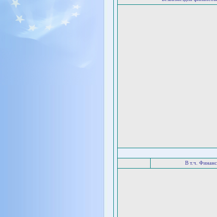
В т.ч. Финан