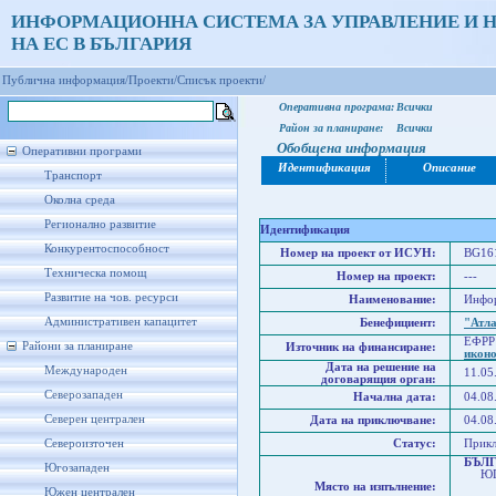
ИНФОРМАЦИОННА СИСТЕМА ЗА УПРАВЛЕНИЕ И 
НА ЕС В БЪЛГАРИЯ
Публична информация/
Проекти/
Списък проекти/
Оперативна програма:
Всички
Район за планиране:
Всички
Обобщена информация
Оперативни програми
Идентификация
Описание
Транспорт
Околна среда
Регионално развитие
Идентификация
Конкурентоспособност
Номер на проект от ИСУН:
BG161
Техническа помощ
Номер на проект:
---
Развитие на чов. ресурси
Наименование:
Инфор
Административен капацитет
Бенефициент:
"Атл
ЕФРР
Райони за планиране
Източник на финансиране:
икон
Дата на решение на
Международен
11.05
договарящия орган:
Северозападен
Начална дата:
04.08
Северен централен
Дата на приключване:
04.08
Североизточен
Статус:
Прик
БЪЛ
Югозападен
ЮГО
Място на изпълнение:
Юго
Южен централен