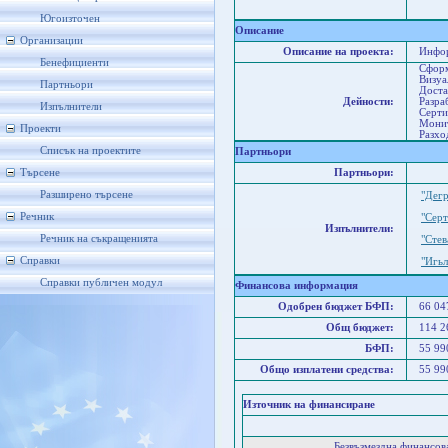
Со
Ст
Югоизточен
Описание
Организации
Описание на проекта:
Инфор
Бенефициенти
Сформ
Визуа
Партньори
Доста
Дейности:
Разра
Изпълнители
Серт
Монит
Проекти
Разхо
Списък на проектите
Партньори
Търсене
Партньори:
Разширено търсене
"Дег
Речник
"Сер
Изпълнители:
Речник на съкращенията
"Сте
Справки
"Игь
Справки публичен модул
Финансова информация
Одобрен бюджет БФП:
66 0
Общ бюджет:
114 
БФП:
55 9
Общо изплатени средства:
55 9
Източник на финансиране
Безвъзмездна финансо