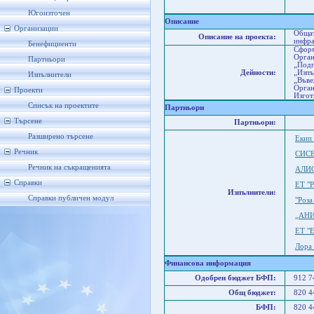
Къ
Мо
Югоизточен
Описание
Организации
Общат
Описание на проекта:
инфра
Бенефициенти
Сформ
Орган
Партньори
„Подг
Дейности:
„Изпъ
Изпълнители
„Въве
Орган
Проекти
Изгот
Списък на проектите
Партньори
Търсене
Партньори:
Разширено търсене
Екип
Речник
СИСЕ
Речник на съкращенията
АЛИ
Справки
ЕТ "
Изпълнители:
Справки публичен модул
"Роза
„АН
ЕТ "
Лора
Финансова информация
Одобрен бюджет БФП:
912 
Общ бюджет:
820 
БФП:
820 