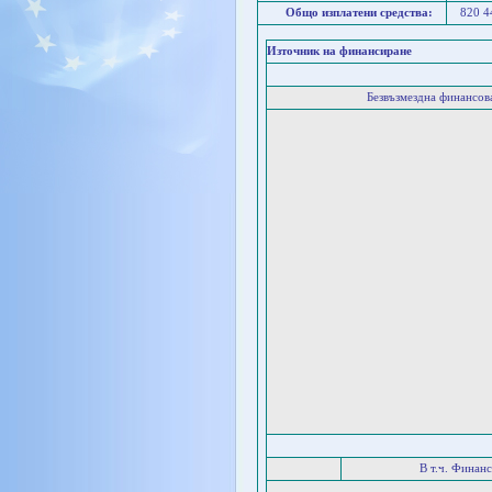
Общо изплатени средства:
820 
Източник на финансиране
Безвъзмездна финансо
В т.ч. Финан