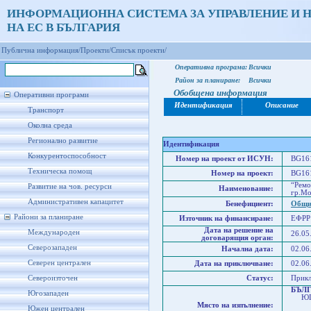
ИНФОРМАЦИОННА СИСТЕМА ЗА УПРАВЛЕНИЕ И 
НА ЕС В БЪЛГАРИЯ
Публична информация/
Проекти/
Списък проекти/
Оперативна програма:
Всички
Район за планиране:
Всички
Обобщена информация
Оперативни програми
Идентификация
Описание
Транспорт
Околна среда
Регионално развитие
Идентификация
Конкурентоспособност
Номер на проект от ИСУН:
BG161
Техническа помощ
Номер на проект:
BG161
“Ремо
Развитие на чов. ресурси
Наименование:
гр.Мо
Административен капацитет
Бенефициент:
Общи
Райони за планиране
Източник на финансиране:
ЕФРР
Дата на решение на
Международен
26.05
договарящия орган:
Северозападен
Начална дата:
02.06
Северен централен
Дата на приключване:
02.06
Североизточен
Статус:
Прик
БЪЛ
Югозападен
ЮГО
Място на изпълнение:
Юже
Южен централен