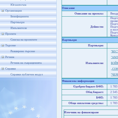
Пл
Р
Югоизточен
Описание
Организации
Описание на проекта:
Внедр
Бенефициенти
Подго
прове
Партньори
Подго
Дейности:
Подго
Изпълнители
и пос
Подго
Проекти
Консу
Списък на проектите
Партньори
Търсене
Партньори:
Разширено търсене
"БЕС
Речник
"АМЗ
Речник на съкращенията
Изпълнители:
БОЙ
Справки
„СО
Справки публичен модул
"ЧЕР
Финансова информация
Одобрен бюджет БФП:
1 783
Общ бюджет:
2 545
БФП:
1 783
Общо изплатени средства:
1 783
Източник на финансиране