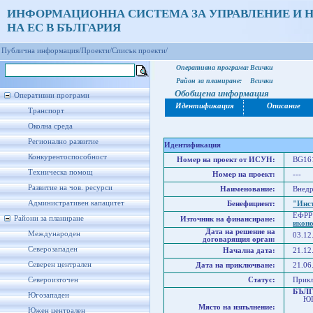
ИНФОРМАЦИОННА СИСТЕМА ЗА УПРАВЛЕНИЕ И 
НА ЕС В БЪЛГАРИЯ
Публична информация/
Проекти/
Списък проекти/
Оперативна програма:
Всички
Район за планиране:
Всички
Обобщена информация
Оперативни програми
Идентификация
Описание
Транспорт
Околна среда
Регионално развитие
Идентификация
Конкурентоспособност
Номер на проект от ИСУН:
BG161
Техническа помощ
Номер на проект:
---
Развитие на чов. ресурси
Наименование:
Внедр
Административен капацитет
Бенефициент:
"Инс
ЕФРР
Райони за планиране
Източник на финансиране:
икон
Дата на решение на
Международен
03.12
договарящия орган:
Северозападен
Начална дата:
21.12
Северен централен
Дата на приключване:
21.06
Североизточен
Статус:
Прик
БЪЛ
Югозападен
ЮГО
Място на изпълнение:
Юже
Южен централен