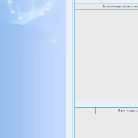
Безвъзмездна финансо
В т.ч. Финан