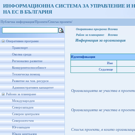
ИНФОРМАЦИОННА СИСТЕМА ЗА УПРАВЛЕНИЕ И 
НА ЕС В БЪЛГАРИЯ
Публична информация/
Проекти/
Списък проекти/
Оперативна програма:
Всички
Район за планиране:
Всички
Информация за организация
Оперативни програми
Транспорт
Околна среда
Идентификация
Регионално развитие
Име
Конкурентоспособност
Седалище
Техническа помощ
Развитие на чов. ресурси
Административен капацитет
Организацията не участва в проект
Райони за планиране
Международен
Северозападен
Организацията не участва в проект
Северен централен
Североизточен
Югозападен
Списък проекти, в които организац
Южен централен