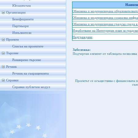
Наимено
Югоизточен
Обновена и модернизирана образователнат
Организации
Обновена и модернизирана социална инфра
Бенефициенти
Обновена и модернизирана градска среда в
Партньори
Изработване на Интегриран план за градско
Изпълнители
Надграждане
Проекти
Списък на проектите
Забележка:
Търсене
Подчертан елемент от таблицата позволява 
Разширено търсене
Речник
Речник на съкращенията
Справки
Проектът се осъществява с финансовата 
съю
Справки публичен модул