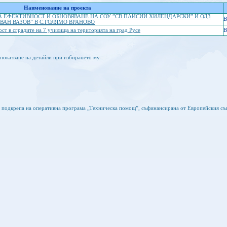
Наименование на проекта
А ЕФЕКТИВНОСТ И ОБНОВЯВАНЕ НА СОУ ”СВ.ПАИСИЙ ХИЛЕНДАРСКИ” И ОДЗ
B
ИВАН ВАЗОВ” В С.ГОЛЯМО ВРАНОВО
ст в сградите на 7 училища на територията на град Русе
B
показване на детайли при избирането му.
а подкрепа на оперативна програма „Техническа помощ”, съфинансирана от Европейския съ