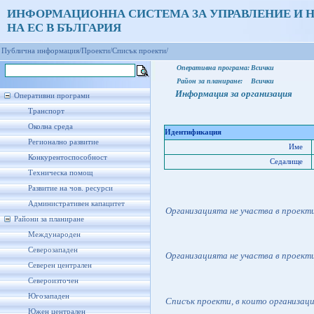
ИНФОРМАЦИОННА СИСТЕМА ЗА УПРАВЛЕНИЕ И 
НА ЕС В БЪЛГАРИЯ
Публична информация/
Проекти/
Списък проекти/
Оперативна програма:
Всички
Район за планиране:
Всички
Информация за организация
Оперативни програми
Транспорт
Околна среда
Идентификация
Регионално развитие
Име
Конкурентоспособност
Седалище
Техническа помощ
Развитие на чов. ресурси
Административен капацитет
Организацията не участва в проект
Райони за планиране
Международен
Северозападен
Организацията не участва в проект
Северен централен
Североизточен
Югозападен
Списък проекти, в които организац
Южен централен