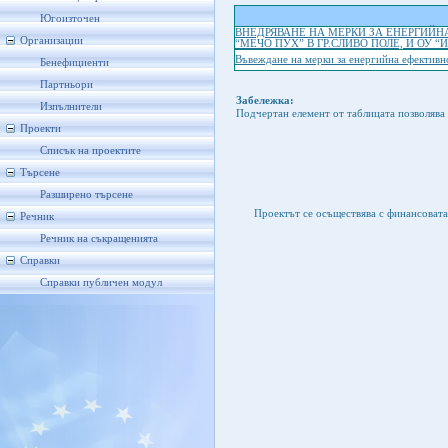
Югоизточен
ВНЕДРЯВАНЕ НА МЕРКИ ЗА ЕНЕРГИЙН
Организации
“МЕЧО ПУХ” В ГР.СЛИВО ПОЛЕ, И ОУ “
Въвеждане на мерки за енергийна ефективно
Бенефициенти
Партньори
Забележка:
Изпълнители
Подчертан елемент от таблицата позволява 
Проекти
Списък на проектите
Търсене
Разширено търсене
Проектът се осъществява с финансоват
Речник
Речник на съкращенията
Справки
Справки публичен модул