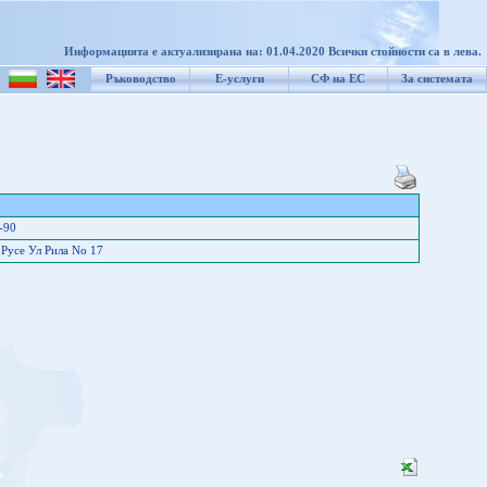
Информацията е актуализирана на: 01.04.2020 Всички стойности са в лева.
Ръководство
Е-услуги
СФ на ЕС
За системата
-90
 Русе Ул Рила No 17