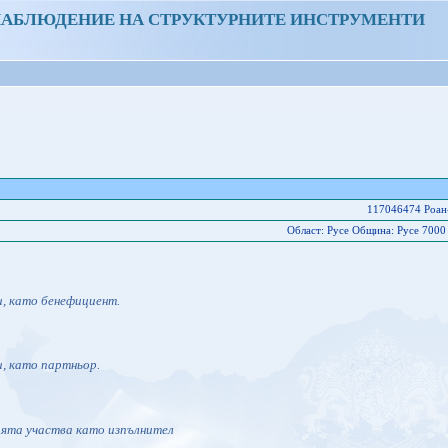
НАБЛЮДЕНИЕ НА СТРУКТУРНИТЕ ИНСТРУМЕНТИ
117046474 Роан
Област: Русе Oбщина: Русе 7000
и, като бенефициент.
и, като партньор.
ията участва като изпълнител