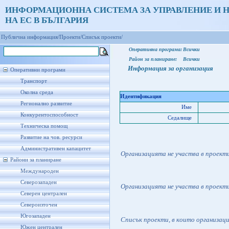
ИНФОРМАЦИОННА СИСТЕМА ЗА УПРАВЛЕНИЕ И 
НА ЕС В БЪЛГАРИЯ
Публична информация/
Проекти/
Списък проекти/
Оперативна програма:
Всички
Район за планиране:
Всички
Информация за организация
Оперативни програми
Транспорт
Околна среда
Идентификация
Регионално развитие
Име
Конкурентоспособност
Седалище
Техническа помощ
Развитие на чов. ресурси
Административен капацитет
Организацията не участва в проект
Райони за планиране
Международен
Северозападен
Организацията не участва в проект
Северен централен
Североизточен
Югозападен
Списък проекти, в които организац
Южен централен