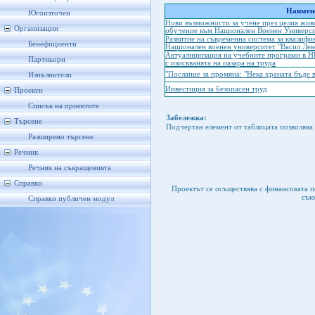
Наимено
Югоизточен
Нови възможности за учене през целия жив
Организации
обучение към Национален Военен Универси
Развитие на съвременна система за квалифи
Бенефициенти
Национален военен университет "Васил Лев
Актуалицюзация на учебните програми в НВ
Партньори
с изискванята на пазара на труда
"Послание за промяна: "Нека храната бъде в
Изпълнители
Инвестиция за безопасен труд
Проекти
Списък на проектите
Забележка:
Търсене
Подчертан елемент от таблицата позволява 
Разширено търсене
Речник
Речник на съкращенията
Справки
Проектът се осъществява с финансовата 
съю
Справки публичен модул