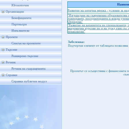
Наимено
Югоизточен
Развитие на оптична мрежа - условие за на
Организации
"Изграждане на съвременна образователна и
Бенефициенти
докторанти, постдокторанти и млади учени
Охридски"
Партньори
"Развитие на капацитета на специализанти,
академични курсове по и на чужд език съ
Изпълнители
технологии"
Проекти
Забележка:
Списък на проектите
Подчертан елемент от таблицата позволява 
Търсене
Разширено търсене
Речник
Речник на съкращенията
Проектът се осъществява с финансовата 
съю
Справки
Справки публичен модул