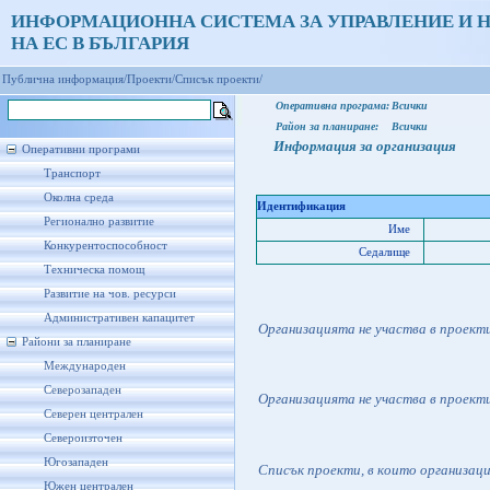
ИНФОРМАЦИОННА СИСТЕМА ЗА УПРАВЛЕНИЕ И 
НА ЕС В БЪЛГАРИЯ
Публична информация/
Проекти/
Списък проекти/
Оперативна програма:
Всички
Район за планиране:
Всички
Информация за организация
Оперативни програми
Транспорт
Околна среда
Идентификация
Регионално развитие
Име
Конкурентоспособност
Седалище
Техническа помощ
Развитие на чов. ресурси
Административен капацитет
Организацията не участва в проект
Райони за планиране
Международен
Северозападен
Организацията не участва в проект
Северен централен
Североизточен
Югозападен
Списък проекти, в които организац
Южен централен