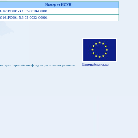
Номер от ИСУН
G161PO001-3.1.03-0018-C0001
G161PO001-5.3.02-0032-C0001
Европейски съюз
юз чрез Европейския фонд за регионално развитие