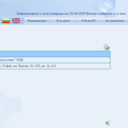
Информацията е актуализирана на: 01.04.2020 Всички стойности са в лева.
Ръководство
Е-услуги
СФ на ЕС
За системата
Консултинг” ООД
София, жк. Борово, бл. 235, вх. А, ет.2