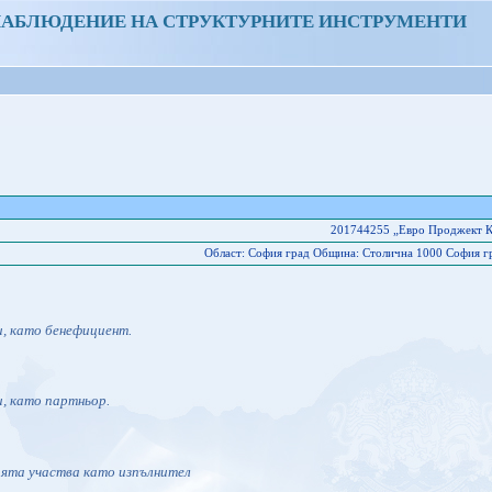
НАБЛЮДЕНИЕ НА СТРУКТУРНИТЕ ИНСТРУМЕНТИ
201744255 „Евро Проджект 
Област: София град Oбщина: Столична 1000 София гр. 
и, като бенефициент.
и, като партньор.
ията участва като изпълнител