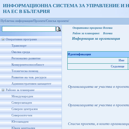
ИНФОРМАЦИОННА СИСТЕМА ЗА УПРАВЛЕНИЕ И 
НА ЕС В БЪЛГАРИЯ
Публична информация/
Проекти/
Списък проекти/
Оперативна програма:
Всички
Район за планиране:
Всички
Информация за организация
Оперативни програми
Транспорт
Околна среда
Идентификация
Регионално развитие
Име
Конкурентоспособност
Седалище
Техническа помощ
Развитие на чов. ресурси
Административен капацитет
Организацията не участва в проект
Райони за планиране
Международен
Северозападен
Организацията не участва в проект
Северен централен
Североизточен
Югозападен
Списък проекти, в които организац
Южен централен