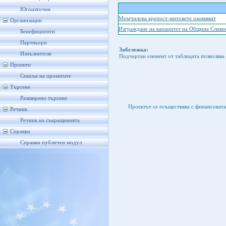
Югоизточен
Момчилова крепост-митовете оживяват
Организации
Изграждане на капацитет на Община Сливе
Бенефициенти
Партньори
Забележка:
Изпълнители
Подчертан елемент от таблицата позволява 
Проекти
Списък на проектите
Търсене
Разширено търсене
Проектът се осъществява с финансоват
Речник
Речник на съкращенията
Справки
Справки публичен модул