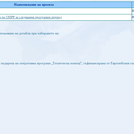
Наименование на проекта
B
н по ОПРР за следващия програмен период
B
показване на детайли при избирането му.
а подкрепа на оперативна програма „Техническа помощ”, съфинансирана от Европейския съ