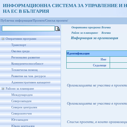
ИНФОРМАЦИОННА СИСТЕМА ЗА УПРАВЛЕНИЕ И 
НА ЕС В БЪЛГАРИЯ
Публична информация/
Проекти/
Списък проекти/
Оперативна програма:
Всички
Район за планиране:
Всички
Информация за организация
Оперативни програми
Транспорт
Околна среда
Идентификация
Регионално развитие
Име
Конкурентоспособност
Седалище
Техническа помощ
Развитие на чов. ресурси
Административен капацитет
Организацията не участва в проект
Райони за планиране
Международен
Северозападен
Организацията не участва в проект
Северен централен
Североизточен
Югозападен
Списък проекти, в които организац
Южен централен