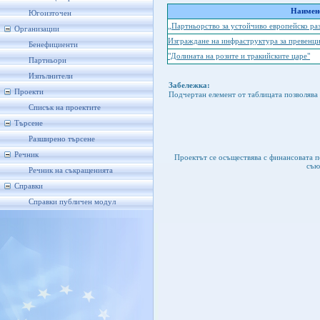
Наимено
Югоизточен
„Партньорство за устойчиво европейско ра
Организации
Изграждане на инфраструктура за превенци
Бенефициенти
"Долината на розите и тракийските царе"
Партньори
Изпълнители
Забележка:
Проекти
Подчертан елемент от таблицата позволява 
Списък на проектите
Търсене
Разширено търсене
Речник
Проектът се осъществява с финансовата 
съю
Речник на съкращенията
Справки
Справки публичен модул