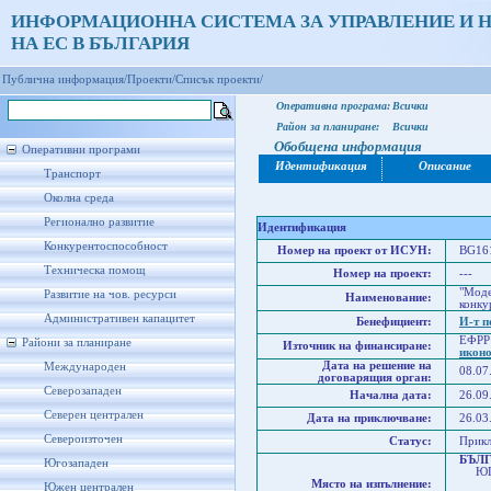
ИНФОРМАЦИОННА СИСТЕМА ЗА УПРАВЛЕНИЕ И 
НА ЕС В БЪЛГАРИЯ
Публична информация/
Проекти/
Списък проекти/
Оперативна програма:
Всички
Район за планиране:
Всички
Обобщена информация
Оперативни програми
Идентификация
Описание
Транспорт
Околна среда
Регионално развитие
Идентификация
Конкурентоспособност
Номер на проект от ИСУН:
BG161
Техническа помощ
Номер на проект:
---
"Моде
Развитие на чов. ресурси
Наименование:
конку
Административен капацитет
Бенефициент:
И-т п
ЕФРР
Райони за планиране
Източник на финансиране:
икон
Дата на решение на
Международен
08.07
договарящия орган:
Северозападен
Начална дата:
26.09
Северен централен
Дата на приключване:
26.03
Североизточен
Статус:
Прик
БЪЛ
Югозападен
ЮГО
Място на изпълнение:
Юго
Южен централен