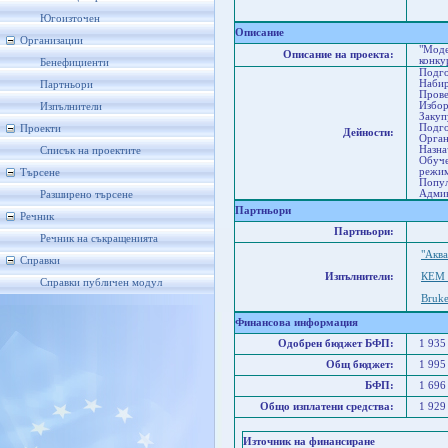
Со
Ст
Югоизточен
Описание
Организации
"Моде
Описание на проекта:
конку
Бенефициенти
Подго
Набир
Партньори
Прове
Избор
Изпълнители
Закуп
Подго
Проекти
Дейности:
Орган
Назна
Списък на проектите
Обуче
режим
Търсене
Попул
Админ
Разширено търсене
Партньори
Речник
Партньори:
Речник на съкращенията
"Акв
Справки
Изпълнители:
КЕМ
Справки публичен модул
Bruk
Финансова информация
Одобрен бюджет БФП:
1 935
Общ бюджет:
1 995
БФП:
1 696
Общо изплатени средства:
1 929
Източник на финансиране