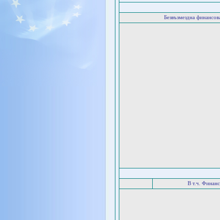
Безвъзмездна финансо
В т.ч. Финан