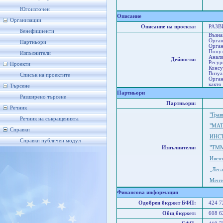
Со
Ст
Югоизточен
Описание
Организации
Описание на проекта:
РАЗВ
Бенефициенти
Възна
Орган
Партньори
Орган
Попул
Изпълнители
Анали
Дейности:
Ресур
Проекти
Консу
Визуа
Списък на проектите
Орган
както
Търсене
Партньори
Разширено търсене
Партньори:
Речник
"Грав
Речник на съкращенията
"МАТ
Справки
ИНС
Справки публичен модул
Изпълнители:
"ТММ
Ивен
„Лега
Мент
Финансова информация
Одобрен бюджет БФП:
424 
Общ бюджет:
608 