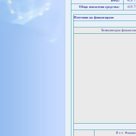
БФП:
419 
Общо изплатени средства:
419 
Източник на финансиране
Безвъзмездна финансо
В т.ч. Финан