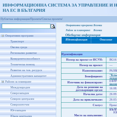
ИНФОРМАЦИОННА СИСТЕМА ЗА УПРАВЛЕНИЕ И 
НА ЕС В БЪЛГАРИЯ
Публична информация/
Проекти/
Списък проекти/
Оперативна програма:
Всички
Район за планиране:
Всички
Обобщена информация
Оперативни програми
Идентификация
Описание
Транспорт
Околна среда
Регионално развитие
Идентификация
Конкурентоспособност
Номер на проект от ИСУН:
BG161
Техническа помощ
Номер на проект:
---
Развитие на чов. ресурси
Наименование:
РАЗВ
"Клъс
Административен капацитет
Бенефициент:
домак
ЕФРР
Райони за планиране
Източник на финансиране:
икон
Дата на решение на
Международен
16.08
договарящия орган:
Северозападен
Начална дата:
26.09
Северен централен
Дата на приключване:
26.03
Североизточен
Статус:
Прик
БЪЛ
Югозападен
ЮГО
Място на изпълнение:
Юго
Южен централен