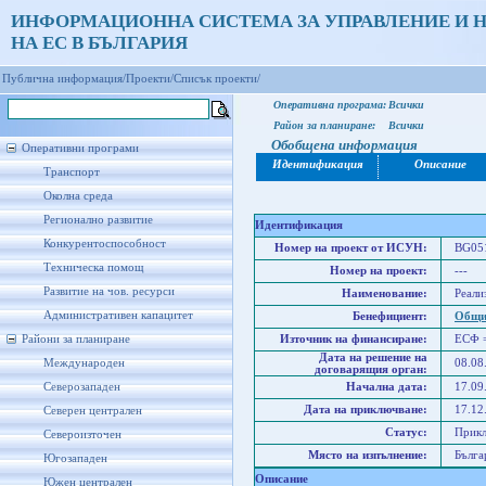
ИНФОРМАЦИОННА СИСТЕМА ЗА УПРАВЛЕНИЕ И 
НА ЕС В БЪЛГАРИЯ
Публична информация/
Проекти/
Списък проекти/
Оперативна програма:
Всички
Район за планиране:
Всички
Обобщена информация
Оперативни програми
Идентификация
Описание
Транспорт
Околна среда
Регионално развитие
Идентификация
Конкурентоспособност
Номер на проект от ИСУН:
BG051
Техническа помощ
Номер на проект:
---
Развитие на чов. ресурси
Наименование:
Реали
Административен капацитет
Бенефициент:
Общи
Райони за планиране
Източник на финансиране:
ЕСФ 
Дата на решение на
Международен
08.08
договарящия орган:
Северозападен
Начална дата:
17.09
Дата на приключване:
17.12
Северен централен
Статус:
Прик
Североизточен
Място на изпълнение:
Бълга
Югозападен
Описание
Южен централен