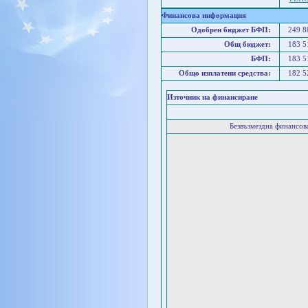
Финансова информация
Одобрен бюджет БФП:
249 
Общ бюджет:
183 
БФП:
183 
Общо изплатени средства:
182 
Източник на финансиране
Безвъзмездна финансо