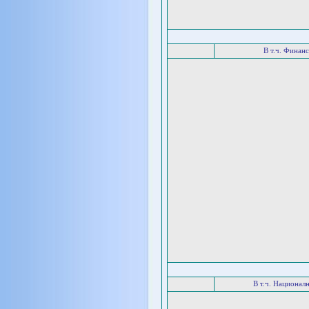
В т.ч. Финан
В т.ч. Национал