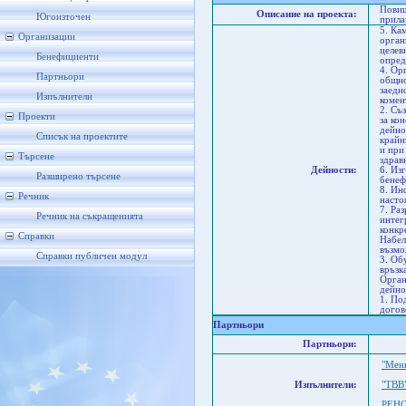
Повиш
Описание на проекта:
Югоизточен
прила
5. Ка
Организации
орган
целев
Бенефициенти
опред
4. Ор
Партньори
общно
заедн
Изпълнители
комен
2. Съ
Проекти
за ко
дейно
Списък на проектите
крайн
и при
Търсене
здрав
Дейности:
6. Из
Разширено търсене
бенеф
8. Ин
Речник
насто
7. Ра
Речник на съкращенията
интег
конкр
Справки
Набел
възмо
Справки публичен модул
3. Об
връзк
Орган
дейно
1. По
догов
Партньори
Партньори:
"Мен
Изпълнители:
"ТВВ
РЕН