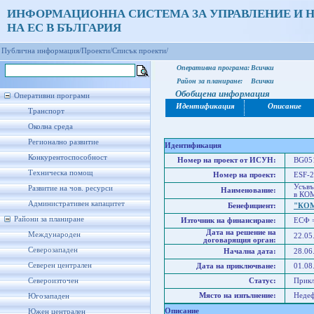
ИНФОРМАЦИОННА СИСТЕМА ЗА УПРАВЛЕНИЕ И 
НА ЕС В БЪЛГАРИЯ
Публична информация/
Проекти/
Списък проекти/
Оперативна програма:
Всички
Район за планиране:
Всички
Обобщена информация
Оперативни програми
Идентификация
Описание
Транспорт
Околна среда
Регионално развитие
Идентификация
Конкурентоспособност
Номер на проект от ИСУН:
BG051
Техническа помощ
Номер на проект:
ESF-2
Усъвъ
Развитие на чов. ресурси
Наименование:
в КО
Административен капацитет
Бенефициент:
"КО
Райони за планиране
Източник на финансиране:
ЕСФ 
Дата на решение на
Международен
22.05
договарящия орган:
Северозападен
Начална дата:
28.06
Северен централен
Дата на приключване:
01.08
Североизточен
Статус:
Прик
Място на изпълнение:
Неде
Югозападен
Описание
Южен централен