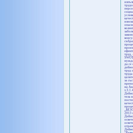
изпъл
трудо
персо
социа
услов
качес
изиск
опасн
колек
забол
закон
консу
събра
проце
произ
ефект
труд,
SWOT 
нужда
да се
дейно
труд 
труда
целит
за съ
препо
на Ан
т.3.1.
Дейно
тела 
пости
качес
проце
„БЕЗ
2013 
Дейно
освет
освет
отраз
Дейно
“Разв