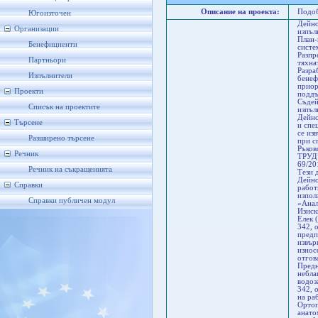
Описание на проекта:
Подоб
Югоизточен
Дейно
Организации
изпъл
План-
Бенефициенти
систе
Разпр
Партньори
тяхна
Разра
Изпълнители
бенеф
прио
Проекти
поддъ
Съдей
Списък на проектите
изпъл
Дейно
Търсене
и спе
се из
Разширено търсене
при с
Ръков
Речник
ТРУД
69/20
Речник на съкращенията
Тези 
Дейно
Справки
работ
изпол
Справки публичен модул
«Анал
Изиск
Елек 
342, 
предп
извър
износ
отгов
Предн
небла
водоз
342, 
на ра
Ортоп
анато