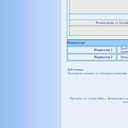
Финансиране от бенеф
Индикатори
Брой 
Индикатор 1
приве
Индикатор 2
Нама
Забележка:
Подчертан елемент от таблицата позволява 
Проектът се осъществява с финансовата 
съю