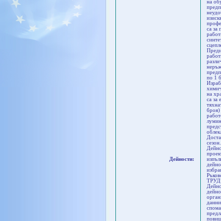
на об
предп
неудо
изиск
профе
са за
работ
синте
сцепл
Предн
работ
разли
неръж
предп
по 1 
Израб
химич
на хр
са за
тяхна
броя)
работ
лумин
предс
облек
Доста
сезон.
Дейно
проек
Дейности:
изпъл
дейно
избра
Ръков
ТРУД
Дейно
дейно
орган
данни
спома
предл
повиш