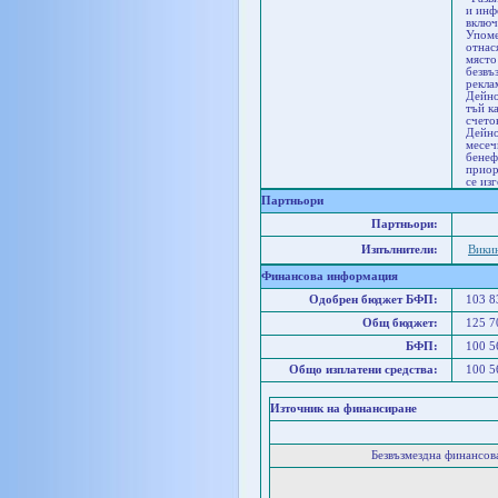
и инф
включ
Упоме
отнас
място
безвъ
рекла
Дейно
тъй к
счето
Дейно
месеч
бенеф
приор
се из
Партньори
Партньори:
Изпълнители:
Викин
Финансова информация
Одобрен бюджет БФП:
103 
Общ бюджет:
125 
БФП:
100 
Общо изплатени средства:
100 
Източник на финансиране
Безвъзмездна финансо