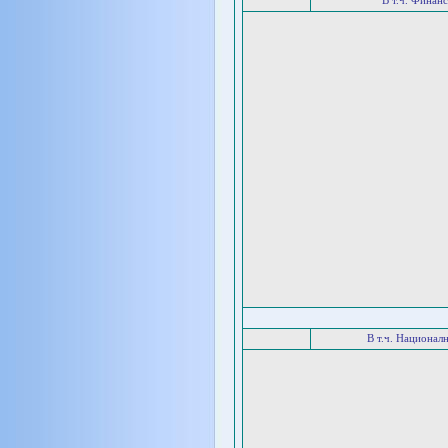
В т.ч. Финан
В т.ч. Национал