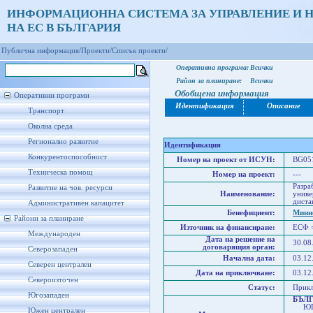
ИНФОРМАЦИОННА СИСТЕМА ЗА УПРАВЛЕНИЕ И 
НА ЕС В БЪЛГАРИЯ
Публична информация/
Проекти/
Списък проекти/
Оперативна програма:
Всички
Район за планиране:
Всички
Обобщена информация
Оперативни програми
Идентификация
Описание
Транспорт
Околна среда
Регионално развитие
Идентификация
Конкурентоспособност
Номер на проект от ИСУН:
BG051
Техническа помощ
Номер на проект:
---
Разра
Развитие на чов. ресурси
Наименование:
униве
диста
Административен капацитет
Бенефициент:
Минно
Райони за планиране
Източник на финансиране:
ЕСФ 
Международен
Дата на решение на
30.08
договарящия орган:
Северозападен
Начална дата:
03.12
Северен централен
Дата на приключване:
03.12
Североизточен
Статус:
Прик
Югозападен
БЪЛ
ЮГО
Южен централен