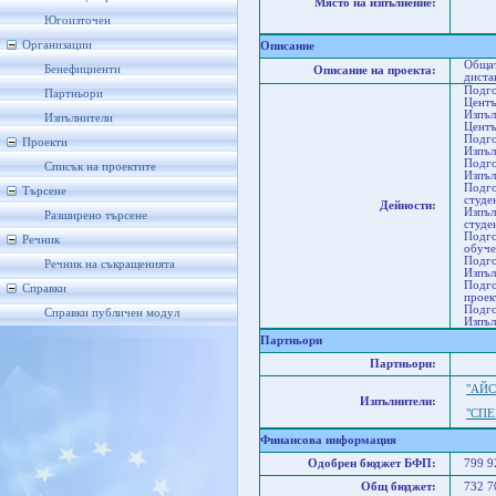
Място на изпълнение:
Юго
Со
Югоизточен
Ст
Организации
Описание
Общат
Бенефициенти
Описание на проекта:
диста
Подго
Партньори
Центъ
Изпъл
Изпълнители
Центъ
Подго
Проекти
Изпъл
Подго
Списък на проектите
Изпъл
Подго
Търсене
студе
Дейности:
Изпъл
Разширено търсене
студе
Подго
Речник
обуче
Подго
Речник на съкращенията
Изпъл
Подго
Справки
проек
Подго
Справки публичен модул
Изпъл
Партньори
Партньори:
"АЙ
Изпълнители:
"СП
Финансова информация
Одобрен бюджет БФП:
799 
Общ бюджет:
732 