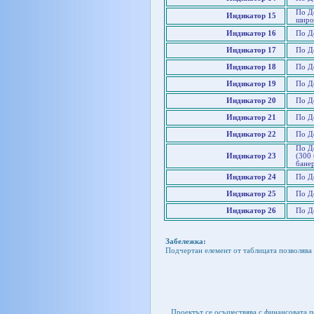
По Д
Индикатор 15
широ
Индикатор 16
По Д
Индикатор 17
По Д
Индикатор 18
По Д
Индикатор 19
По Де
Индикатор 20
По Д
Индикатор 21
По Д
Индикатор 22
По Д
По Д
Индикатор 23
(300 
банер
Индикатор 24
По Д
Индикатор 25
По Д
Индикатор 26
По Д
Забележка:
Подчертан елемент от таблицата позволява 
Проектът се осъществява с финансовата 