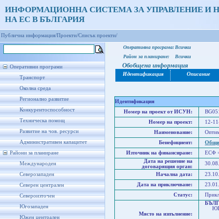
ИНФОРМАЦИОННА СИСТЕМА ЗА УПРАВЛЕНИЕ И 
НА ЕС В БЪЛГАРИЯ
Публична информация/
Проекти/
Списък проекти/
Оперативна програма:
Всички
Район за планиране:
Всички
Обобщена информация
Оперативни програми
Идентификация
Описание
Транспорт
Околна среда
Регионално развитие
Идентификация
Конкурентоспособност
Номер на проект от ИСУН:
BG051
Техническа помощ
Номер на проект:
12-11
Развитие на чов. ресурси
Наименование:
Оптим
Административен капацитет
Бенефициент:
Общи
Райони за планиране
Източник на финансиране:
ЕСФ 
Дата на решение на
Международен
30.08
договарящия орган:
Северозападен
Начална дата:
23.10
Дата на приключване:
23.01
Северен централен
Статус:
Прик
Североизточен
БЪЛ
Югозападен
ЮГО
Място на изпълнение:
Юже
Южен централен