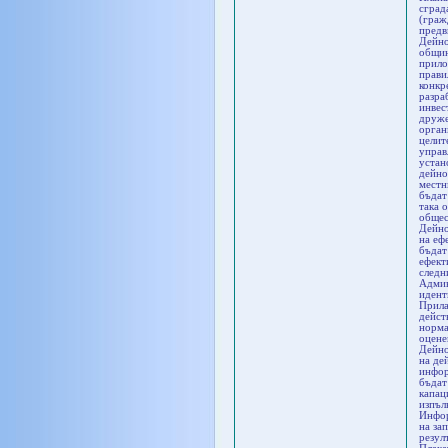
сград
(граж
предв
Дейно
общин
прило
прави
конкр
разра
инвес
друже
орган
целит
управ
устан
дейно
местн
бъдат
така 
общес
Дейно
на еф
бъдат
ефект
следн
Админ
идент
Прила
дейст
норма
оцене
Дейно
на де
инфор
бъдат
капац
изпъл
Инфор
на за
резул