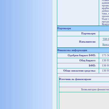
Плака
админ
прове
крайн
дейно
така,
проек
бъде 
проду
Комун
Партньори
Партньори:
"ПИ 
Изпълнители:
Конс
Финансова информация
Одобрен бюджет БФП:
175 
Общ бюджет:
130 
БФП:
130 
Общо изплатени средства:
130 
Източник на финансиране
Безвъзмездна финансо