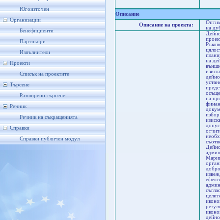
Пл
М
Югоизточен
Описание
Организации
Оптим
Описание на проекта:
на ду
Бенефициенти
Дейно
проек
Партньори
Ръков
цялос
Изпълнители
плани
на де
Проекти
външн
изиск
Списък на проектите
дейно
устан
Търсене
предс
осъще
Разширено търсене
на пр
финан
Речник
докум
избор
Речник на съкращенията
изиск
допус
Справки
отчит
необх
Справки публичен модул
съотв
Дейно
админ
Мариц
орган
добро
извеж
ефект
админ
съгла
целит
иконо
резул
иконо
дейно