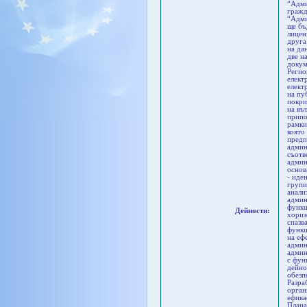
“Адми
гражд
“Адми
ще бъ
лицен
друга
на да
две н
докум
Регио
елект
елект
на пу
покри
на въ
припо
рамки
която
предп
админ
съотв
админ
основ
- иде
групи
анали
админ
функц
Дейности:
хориз
спазв
функц
на еф
админ
админ
с фун
дейно
обезп
Разра
орган
ефика
Плана