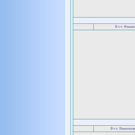
В т.ч. Финан
В т.ч. Национал