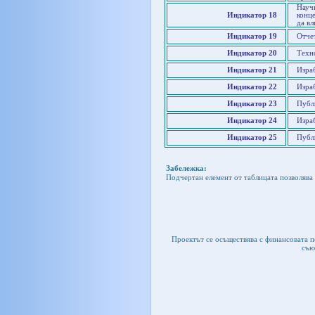
Науч
Индикатор 18
конце
да в
Индикатор 19
Отче
Индикатор 20
Техн
Индикатор 21
Израб
Индикатор 22
Изра
Индикатор 23
Публ
Индикатор 24
Израб
Индикатор 25
Публи
Забележка:
Подчертан елемент от таблицата позволява 
Проектът се осъществява с финансовата 
съю