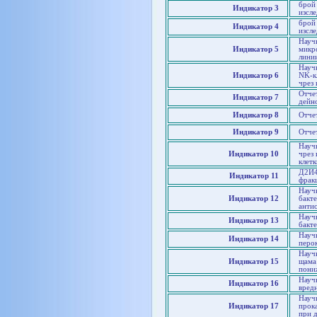
брой 
Индикатор 3
изсл
брой 
Индикатор 4
изсл
Науч
Индикатор 5
микр
лини
Науч
Индикатор 6
NK-к
чрез 
Отче
Индикатор 7
дейн
Индикатор 8
Отче
Индикатор 9
Отче
Науч
Индикатор 10
чрез
клетк
Д2И4
Индикатор 11
фрак
Науч
Индикатор 12
бакт
анти
Науч
Индикатор 13
бакт
Науч
Индикатор 14
перо
Науч
Индикатор 15
щама
пони
Науч
Индикатор 16
вред
Науч
Индикатор 17
прока
при 