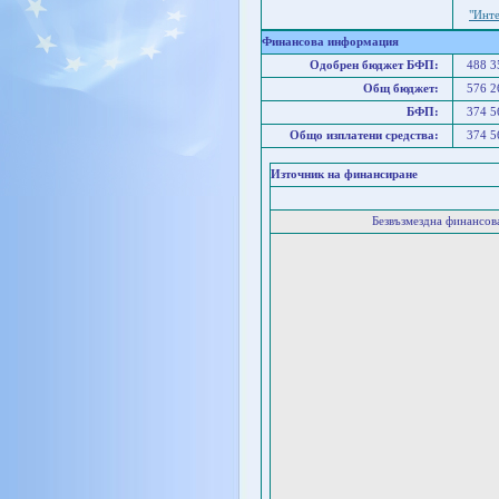
"Инт
Финансова информация
Одобрен бюджет БФП:
488 
Общ бюджет:
576 
БФП:
374 
Общо изплатени средства:
374 
Източник на финансиране
Безвъзмездна финансо