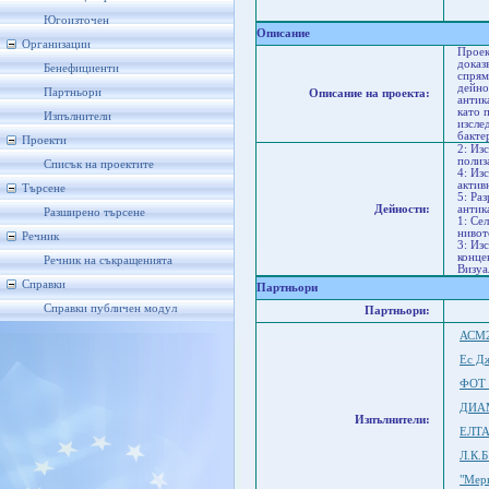
Со
Ст
Югоизточен
Описание
Организации
Проек
доказ
Бенефициенти
спрям
дейно
Партньори
Описание на проекта:
антик
като 
Изпълнители
изсле
бакте
Проекти
2: Из
полиз
Списък на проектите
4: Из
актив
Търсене
5: Ра
Дейности:
антик
Разширено търсене
1: Се
нивот
Речник
3: Из
конце
Речник на съкращенията
Визуа
Справки
Партньори
Справки публичен модул
Партньори:
АСМ
Ес Д
ФОТ
ДИА
Изпълнители:
ЕЛТА
Л.К.
"Мер