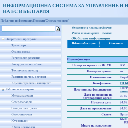
ИНФОРМАЦИОННА СИСТЕМА ЗА УПРАВЛЕНИЕ И 
НА ЕС В БЪЛГАРИЯ
Публична информация/
Проекти/
Списък проекти/
Оперативна програма:
Всички
Район за планиране:
Всички
Обобщена информация
Оперативни програми
Идентификация
Описание
Транспорт
Околна среда
Регионално развитие
Идентификация
Конкурентоспособност
Номер на проект от ИСУН:
BG161
Техническа помощ
Номер на проект:
---
Развитие на чов. ресурси
Наименование:
Разра
Административен капацитет
Бенефициент:
ЕЛ Б
ЕФРР
Райони за планиране
Източник на финансиране:
икон
Дата на решение на
Международен
26.07
договарящия орган:
Северозападен
Начална дата:
24.09
Северен централен
Дата на приключване:
24.05
Североизточен
Статус:
Прик
БЪЛ
Югозападен
ЮГО
Място на изпълнение:
Юго
Южен централен